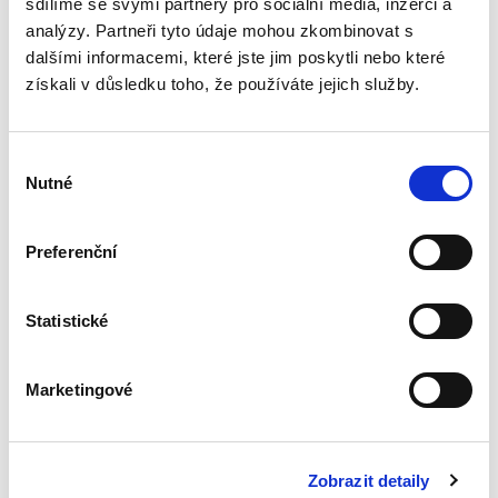
sdílíme se svými partnery pro sociální média, inzerci a
analýzy. Partneři tyto údaje mohou zkombinovat s
dalšími informacemi, které jste jim poskytli nebo které
Právní regulace
získali v důsledku toho, že používáte jejich služby.
kybernetické
bezpečnosti a její
meze
Výběr
Nutné
souhlasu
Preferenční
Kristina Ramešová
550,00 Kč
Statistické
Publikace přináší analýzu právní regulace
kyberprostoru, bezpečnosti informací a
Marketingové
kybernetické bezpečnosti v širších teoretických
a praktických souvislostech ve snaze objasnit
úlohu státu a limity...
Zobrazit detaily