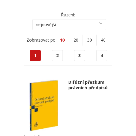
Řazení:
nejnovější
Zobrazovat po
10
20
30
40
1
2
3
4
Difúzní přezkum
právních předpisů