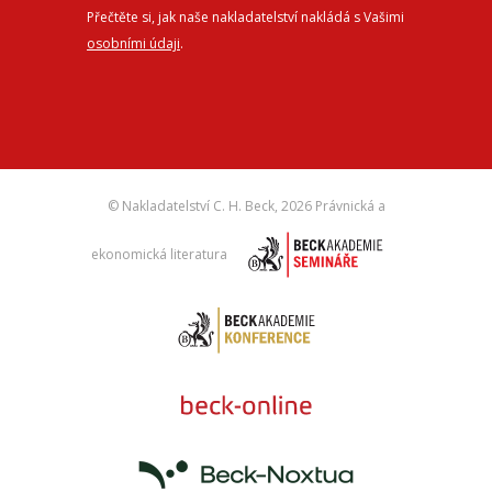
Přečtěte si, jak naše nakladatelství nakládá s Vašimi
osobními údaji
.
© Nakladatelství C. H. Beck,
2026 Právnická a
ekonomická literatura