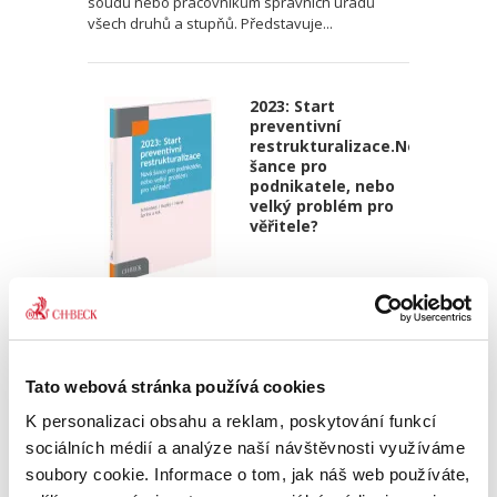
soudů nebo pracovníkům správních úřadů
všech druhů a stupňů. Představuje...
2023: Start
preventivní
restrukturalizace.Nová
šance pro
podnikatele, nebo
velký problém pro
věřitele?
Jaroslav Schönfeld
,
Michal Kuděj
,
Bohumil Havel
,
Petr Sprinz
,
a kol
490,00 Kč
Tato webová stránka používá cookies
V názvu publikace „2023: Start preventivní
restrukturalizace. Nová šance pro podnikatele,
K personalizaci obsahu a reklam, poskytování funkcí
nebo velký problém pro věřitele?“ je ve
sociálních médií a analýze naší návštěvnosti využíváme
skutečnosti důležitější druhá část názvu titulu.
soubory cookie. Informace o tom, jak náš web používáte,
Kolektiv autorů...