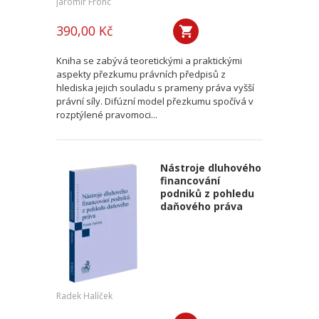
Jaromír Fronc
390,00 Kč
Kniha se zabývá teoretickými a praktickými
aspekty přezkumu právních předpisů z
hlediska jejich souladu s prameny práva vyšší
právní síly. Difúzní model přezkumu spočívá v
rozptýlené pravomoci...
Nástroje dluhového
financování
podniků z pohledu
daňového práva
Radek Halíček