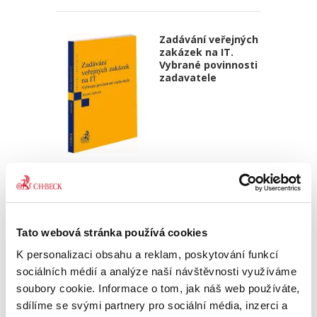
Zadávání veřejných
zakázek na IT.
Vybrané povinnosti
zadavatele
Kamil Jelínek,
390,00 Kč
Publikace je věnována analýze právních
Tato webová stránka používá cookies
povinností, které plynou orgánům veřejné
správy – zásadně v pozici veřejných
K personalizaci obsahu a reklam, poskytování funkcí
zadavatelů ve smyslu § 4 ZVZ – z vybraných
sociálních médií a analýze naší návštěvnosti využíváme
veřejnoprávních předpisů ve vztahu k...
soubory cookie. Informace o tom, jak náš web používáte,
sdílíme se svými partnery pro sociální média, inzerci a