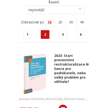
Řazení:
nejnovější
Zobrazovat po
10
20
30
40
1
2
3
4
2023: Start
preventivní
restrukturalizace.Nová
šance pro
podnikatele, nebo
velký problém pro
věřitele?
Jaroslav Schönfeld
,
Michal Kuděj
,
Bohumil Havel
,
Petr Sprinz
,
a kol