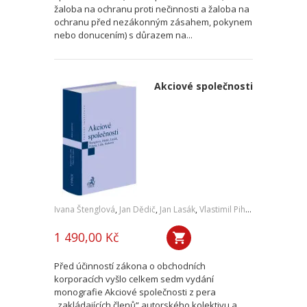
žaloba na ochranu proti nečinnosti a žaloba na
ochranu před nezákonným zásahem, pokynem
nebo donucením) s důrazem na...
Akciové společnosti
Ivana Štenglová
,
Jan Dědič
,
Jan Lasák
,
Vlastimil Pihera
,
Daniel Lála
1 490,00 Kč
Před účinností zákona o obchodních
korporacích vyšlo celkem sedm vydání
monografie Akciové společnosti z pera
„zakládajících členů“ autorského kolektivu a