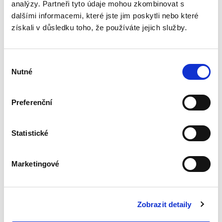
analýzy. Partneři tyto údaje mohou zkombinovat s
Vnitrostátní
dalšími informacemi, které jste jim poskytli nebo které
aplikace práva
získali v důsledku toho, že používáte jejich služby.
Evropské unie. 2.
vydání
2. VYDÁNÍ
Výběr
Nutné
souhlasu
Michal Bobek
,
Petr Bříza
,
Pavlína Hubková
Preferenční
1 190,00 Kč
Statistické
Právo EU má vícero vrstev. Tu první představuje
vrstva lucemburská či lucembursko-bruselská.
Obsahuje vizi jednotné vnitrostátní aplikace
Marketingové
práva EU ve všech členských státech a vychází
především z...
Zobrazit detaily
Zásada předběžné