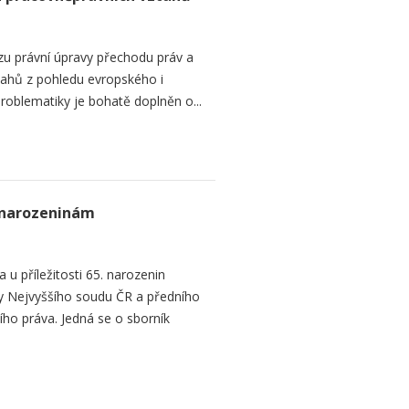
zu právní úpravy přechodu práv a
tahů z pohledu evropského i
roblematiky je bohatě doplněn o...
. narozeninám
 u příležitosti 65. narozenin
y Nejvyššího soudu ČR a předního
ího práva. Jedná se o sborník