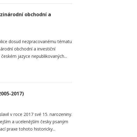
zinárodní obchodní a
ublice dosud nezpracovanému tématu
rodní obchodní a investiční
 v českém jazyce nepublikovaných...
2005-2017)
lavil v roce 2017 své 15. narozeniny.
hlejším a ucelenějším česky psaným
í praxe tohoto historicky...