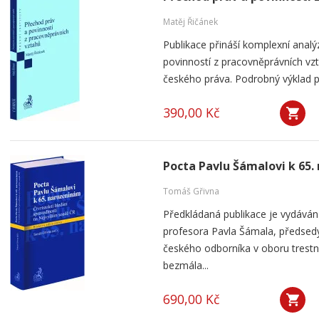
Matěj Řičánek
Publikace přináší komplexní analý
povinností z pracovněprávních vz
českého práva. Podrobný výklad p
390,00 Kč
Pocta Pavlu Šámalovi k 65
Tomáš Gřivna
Předkládaná publikace je vydávána
profesora Pavla Šámala, předsed
českého odborníka v oboru trestn
bezmála...
690,00 Kč