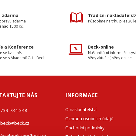
a zdarma
Tradiční nakladatelst
dopravu zdarma
Působíme na trhu přes 30 le
u nad 1500 Kč.
e a Konference
Beck-online
e se kvalitně.
Náš unikátní informační sys
e se s Akademií C. H. Beck.
Vždy aktuální, vždy online.
TAKTUJTE NÁS
INFORMACE
O nakladatelství
733 734 348
Ochrana osobních údajů
beck@beck.cz
Obchodní podmínky
facebook.com/beck.cz