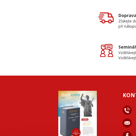
Doprav
Získejte 
při nákup
Seminář
Vzdělávejt
Vzdělávejt
KON