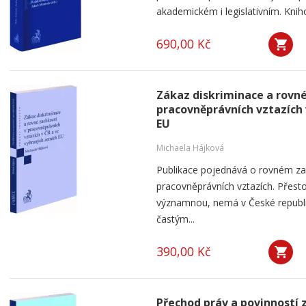
akademickém i legislativním. Knih
690,00 Kč
Zákaz diskriminace a rovné
pracovněprávních vztazích 
EU
Michaela Hájková
Publikace pojednává o rovném zac
pracovněprávních vztazích. Přest
významnou, nemá v České republic
častým...
390,00 Kč
Přechod práv a povinností 