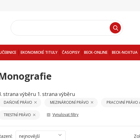
UČEBNICE
EKONOMICKÉ TITULY
ČASOPISY
BECK-ONLINE
BECK-NOXTUA
Monografie
3. strana výběru
1. strana výběru
DAŇOVÉ PRÁVO
MEZINÁRODNÍ PRÁVO
PRACOVNÍ PRÁVO 
Vynulovat filtry
TRESTNÍ PRÁVO
Řazení:
nejnovější
Zo