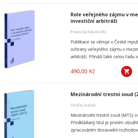
Role veřejného zájmu v me
investiční arbitráži
Právnická fakulta MU
Publikace se věnuje v České rep
ochrany veřejného zájmu v meziná
arbitráži. Přináší také celou řadu
490,00 Kč
Mezinárodní trestní soud (
Ondřej Svaček
Mezinárodní trestní soud (MTS) os
Předkládaný titul je prvním obsá
zpracováním dosavadní rozhodovac