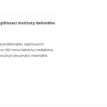
zajišťovací instituty daňového
 problematiku zajišťovacích
ré se těší mimořádnému mediálnímu
 dosud prozkoumáno minimálně.