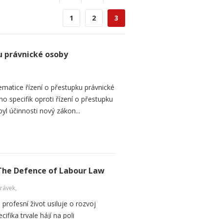
1
2
3
ku právnické osoby
ematice řízení o přestupku právnické
o specifik oproti řízení o přestupku
yl účinnosti nový zákon...
The Defence of Labour Law
rávek,
 profesní život usiluje o rozvoj
ifika trvale hájí na poli