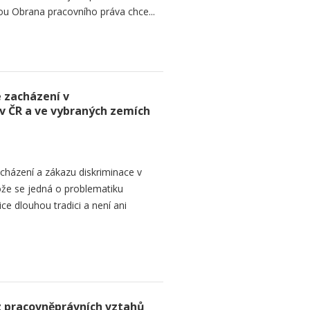
ou Obrana pracovního práva chce...
 zacházení v
v ČR a ve vybraných zemích
házení a zákazu diskriminace v
ože se jedná o problematiku
e dlouhou tradici a není ani
z pracovněprávních vztahů