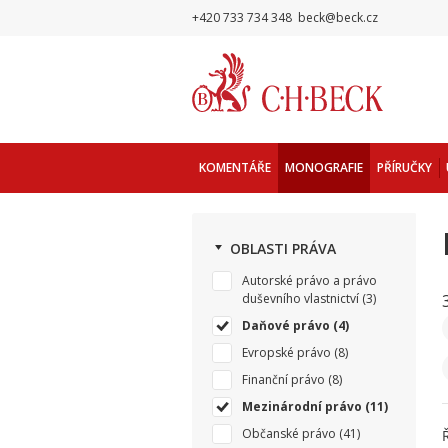
+420 733 734 348
beck@beck.cz
KOMENTÁŘE
MONOGRAFIE
PŘÍRUČKY
OBLASTI PRÁVA
Autorské právo a právo
duševního vlastnictví
(3)
Daňové právo
(4)
Evropské právo
(8)
Finanční právo
(8)
Mezinárodní právo
(11)
Občanské právo
(41)