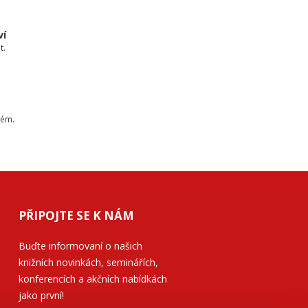
ví
t.
tém.
PŘIPOJTE SE K NÁM
Buďte informovaní o našich
knižních novinkách, seminářích,
konferencích a akčních nabídkách
jako první!