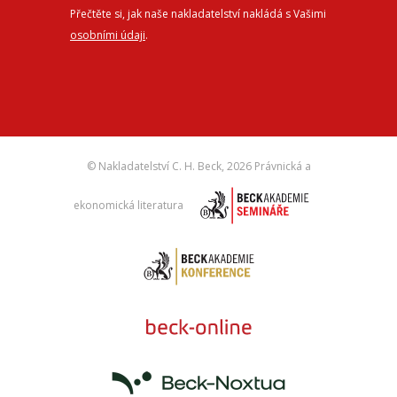
Přečtěte si, jak naše nakladatelství nakládá s Vašimi
osobními údaji
.
© Nakladatelství C. H. Beck,
2026 Právnická a
ekonomická literatura