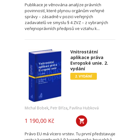
Publikace je věnována analýze právních
povinností, které plynou orgánům veřejné
správy – zásadně v pozici veřejných
zadavatelů ve smyslu § 4 ZVZ – z vybraných
veřejnoprávních předpisů ve vztahu k...
Vnitrostátní
aplikace práva
Evropské unie. 2.
vydání
2. VYDÁNÍ
Michal Bobek
,
Petr Bříza
,
Pavlína Hubková
1 190,00 Kč
Právo EU má vícero vrstev. Tu první představuje
vrstva lucemburská či lucembursko-bruselská.