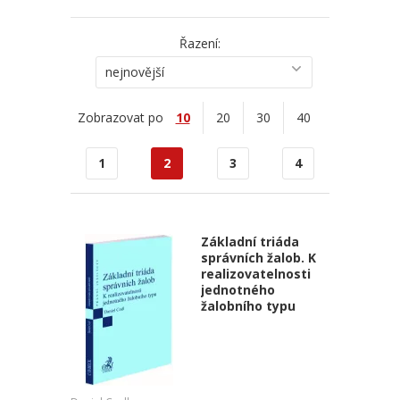
Řazení:
nejnovější
Zobrazovat po
10
20
30
40
1
2
3
4
Základní triáda
správních žalob. K
realizovatelnosti
jednotného
žalobního typu