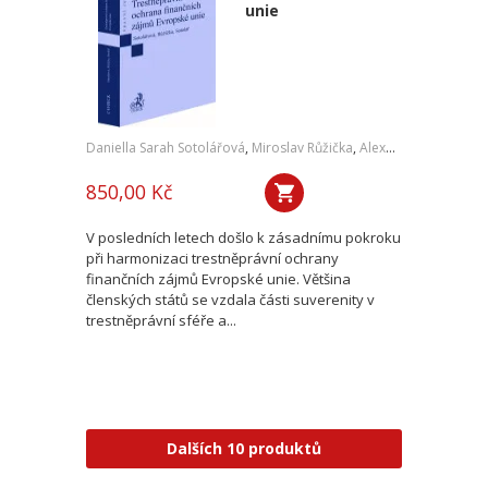
unie
Daniella Sarah Sotolářová
,
Miroslav Růžička
,
Alexander Sotolář
850,00 Kč
V posledních letech došlo k zásadnímu pokroku
při harmonizaci trestněprávní ochrany
finančních zájmů Evropské unie. Většina
členských států se vzdala části suverenity v
trestněprávní sféře a...
Dalších 10 produktů