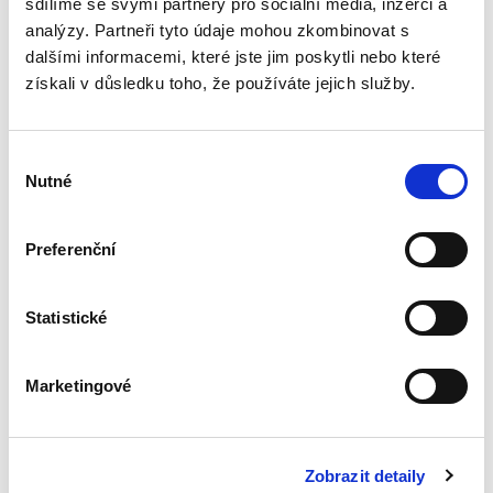
sdílíme se svými partnery pro sociální média, inzerci a
analýzy. Partneři tyto údaje mohou zkombinovat s
dalšími informacemi, které jste jim poskytli nebo které
Úvod do
získali v důsledku toho, že používáte jejich služby.
mezinárodního
práva správního
Výběr
Nutné
souhlasu
Preferenční
Jakub Handrlica
390,00 Kč
Statistické
Stejně jako je tomu ve vztazích práva
soukromého, i ve vztazích práva správního se
Marketingové
může vyskytovat prvek s vazbou na právní
úpravu platnou v zahraničí (lex loci extera).
Takovým prvkem jsou...
Zobrazit detaily