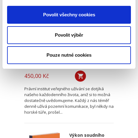
Veřejné užívání
přírodních statků
Povolit všechny cookies
Povolit výběr
Pouze nutné cookies
Karel Huneš
,
Veronika Tomoszková
,
a kol.
450,00 Kč
Právní institut veřejného užívání se dotýká
našeho každodenního života, aniž si to možná
dostatečně uvědomujeme. Každý z nás téměř
denně užívá pozemní komunikace, byl někdy na
horské túře, prošel...
Výkon soudního