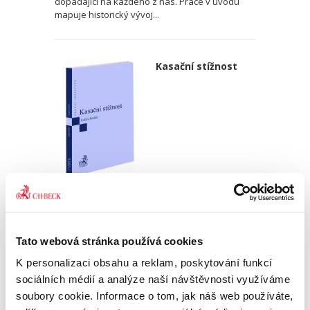
dopadající na každého z nás. Práce v úvodu
mapuje historický vývoj...
Kasační stížnost
Lukáš Potěšil
690,00 Kč
Tato webová stránka používá cookies
Monografie je prvním uceleným zpracováním
kasační stížnosti – jednoho z klíčových institutů
K personalizaci obsahu a reklam, poskytování funkcí
správního soudnictví. Kasační stížnost je svou
sociálních médií a analýze naší návštěvnosti využíváme
povahou mimořádným opravným prostředkem
soubory cookie. Informace o tom, jak náš web používáte,
a rozhodování o ní...