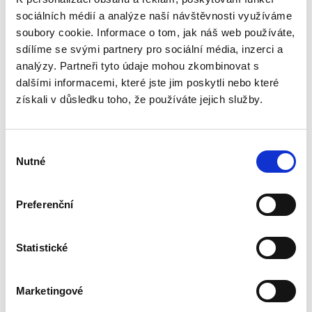
340,00 Kč
sociálních médií a analýze naší návštěvnosti využíváme
Monografie pojímá uceleným způsobem
soubory cookie. Informace o tom, jak náš web používáte,
problematiku veřejné podpory, které je, přes
sdílíme se svými partnery pro sociální média, inzerci a
její zásadní význam pro právní i ekonomickou
analýzy. Partneři tyto údaje mohou zkombinovat s
praxi, věnována v české odborné literatuře jen
dalšími informacemi, které jste jim poskytli nebo které
zcela okrajová...
získali v důsledku toho, že používáte jejich služby.
Náhrada škody
Výběr
způsobené
zvířetem
Nutné
souhlasu
Preferenční
Statistické
Josef Bártů
390,00 Kč
Marketingové