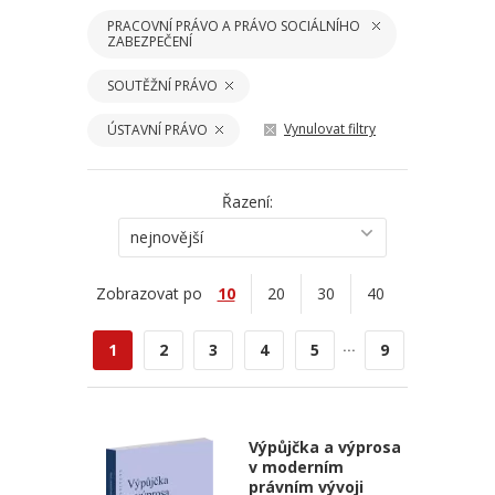
PRACOVNÍ PRÁVO A PRÁVO SOCIÁLNÍHO
ZABEZPEČENÍ
SOUTĚŽNÍ PRÁVO
Vynulovat filtry
ÚSTAVNÍ PRÁVO
Řazení:
nejnovější
Zobrazovat po
10
20
30
40
...
1
2
3
4
5
9
Výpůjčka a výprosa
v moderním
právním vývoji