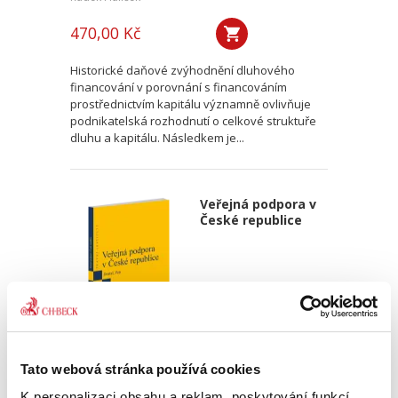
470,00 Kč
Historické daňové zvýhodnění dluhového
financování v porovnání s financováním
prostřednictvím kapitálu významně ovlivňuje
podnikatelská rozhodnutí o celkové struktuře
dluhu a kapitálu. Následkem je...
Veřejná podpora v
České republice
Ondřej Dostal
,
Michal Petr
Tato webová stránka používá cookies
K personalizaci obsahu a reklam, poskytování funkcí