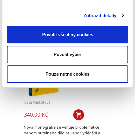
Publikace pojednává o předpokladech vzniku
povinnosti nahradit újmu způsobenou zvířetem
podle § 2933 až 2935 ObčZ. Nejde ale pouze o
Zobrazit detaily
ryzí teorii, v knize čtenář nalezne srozumitelná
řešení...
Povolit všechny cookies
Nepominutelný
dědic a jeho
Povolit výběr
vydědění
Pouze nutné cookies
Iveta Vankátová
340,00 Kč
Nová monografie se věnuje problematice
nepominutelného dědice, jeho vydědění a