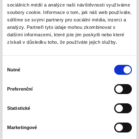
sociálních médií a analýze naší návštěvnosti využíváme
Monografie pojímá uceleným způsobem
soubory cookie. Informace o tom, jak náš web používáte,
problematiku veřejné podpory, které je, přes
sdílíme se svými partnery pro sociální média, inzerci a
její zásadní význam pro právní i ekonomickou
praxi, věnována v české odborné literatuře jen
analýzy. Partneři tyto údaje mohou zkombinovat s
zcela okrajová...
dalšími informacemi, které jste jim poskytli nebo které
získali v důsledku toho, že používáte jejich služby.
Procesní
společenství v
Výběr
exekuci
Nutné
souhlasu
Preferenční
Statistické
Aneta Jančíková
340,00 Kč
Marketingové
Téma procesního společenství představuje v