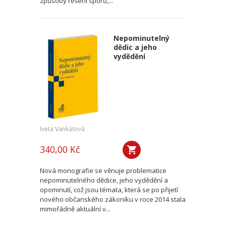
způsoby řešení sporů,...
Nepominutelný
dědic a jeho
vydědění
Iveta Vankátová
340,00 Kč
Nová monografie se věnuje problematice
nepominutelného dědice, jeho vydědění a
opominutí, což jsou témata, která se po přijetí
nového občanského zákoníku v roce 2014 stala
mimořádně aktuální v...