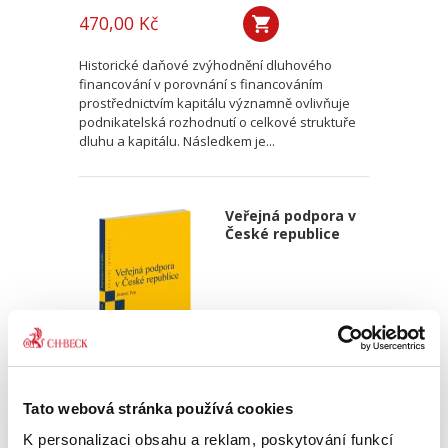
470,00 Kč
Historické daňové zvýhodnění dluhového
financování v porovnání s financováním
prostřednictvím kapitálu významně ovlivňuje
podnikatelská rozhodnutí o celkové struktuře
dluhu a kapitálu. Následkem je...
Veřejná podpora v
České republice
Ondřej Dostal
,
Michal Petr
Tato webová stránka používá cookies
340,00 Kč
K personalizaci obsahu a reklam, poskytování funkcí