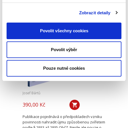
rámci civilního procesního práva oblast s
bohatou doktrinální tradicí, zejména pokud jde
Zobrazit detaily
o jeho podobu v nalézacím sporném řízení.
Naproti tomu jeho...
Povolit všechny cookies
Náhrada škody
způsobené
Povolit výběr
zvířetem
Pouze nutné cookies
Josef Bártů
390,00 Kč
Publikace pojednává o předpokladech vzniku
povinnosti nahradit újmu způsobenou zvířetem
podle § 2933 až 2935 ObčZ. Nejde ale pouze o