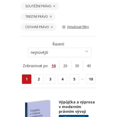
SOUTĚŽNÍ PRÁVO
TRESTNÍ PRÁVO
Vynulovat filtry
ÚSTAVNÍ PRÁVO
Řazení:
nejnovější
Zobrazovat po
10
20
30
40
...
1
2
3
4
5
10
Výpůjčka a výprosa
v moderním
právním vývoji