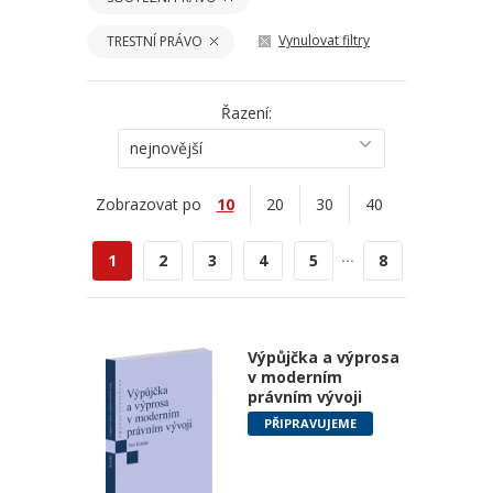
Vynulovat filtry
TRESTNÍ PRÁVO
Řazení:
nejnovější
Zobrazovat po
10
20
30
40
...
1
2
3
4
5
8
Výpůjčka a výprosa
v moderním
právním vývoji
PŘIPRAVUJEME