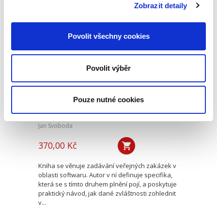
mimořádně aktuální v...
Zobrazit detaily
Povolit všechny cookies
Veřejné zakázky v
oblasti softwaru.
Vendor lock-in a
další specifika
Povolit výběr
Pouze nutné cookies
Jan Svoboda
370,00 Kč
Kniha se věnuje zadávání veřejných zakázek v
oblasti softwaru. Autor v ní definuje specifika,
která se s tímto druhem plnění pojí, a poskytuje
praktický návod, jak dané zvláštnosti zohlednit
v...