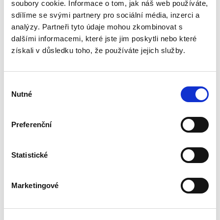
podle § 2933 až 2935 ObčZ. Nejde ale pouze o
soubory cookie. Informace o tom, jak náš web používáte,
ryzí teorii, v knize čtenář nalezne srozumitelná
sdílíme se svými partnery pro sociální média, inzerci a
řešení...
analýzy. Partneři tyto údaje mohou zkombinovat s
dalšími informacemi, které jste jim poskytli nebo které
získali v důsledku toho, že používáte jejich služby.
Nepominutelný
dědic a jeho
vydědění
Výběr
Nutné
souhlasu
Preferenční
Iveta Vankátová
Statistické
340,00 Kč
Nová monografie se věnuje problematice
Marketingové
nepominutelného dědice, jeho vydědění a
opominutí, což jsou témata, která se po přijetí
nového občanského zákoníku v roce 2014 stala