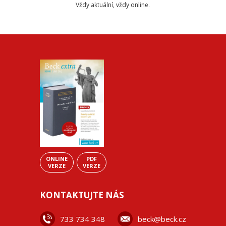
Vždy aktuální, vždy online.
ONLINE
PDF
VERZE
VERZE
KONTAKTUJTE NÁS
733 734 348
beck@beck.cz