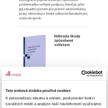
problematiku veřejné podpory, které je, přes
její zásadní význam pro právní i ekonomickou
praxi, věnována v české odborné literatuře jen
zcela okrajová...
Náhrada škody
způsobené
zvířetem
Josef Bártů
390,00 Kč
Tato webová stránka používá cookies
K personalizaci obsahu a reklam, poskytování funkcí
Publikace pojednává o předpokladech vzniku
sociálních médií a analýze naší návštěvnosti využíváme
povinnosti nahradit újmu způsobenou zvířetem