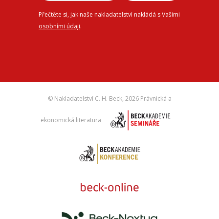
Přečtěte si, jak naše nakladatelství nakládá s Vašimi
osobními údaji
.
© Nakladatelství C. H. Beck,
2026 Právnická a
ekonomická literatura