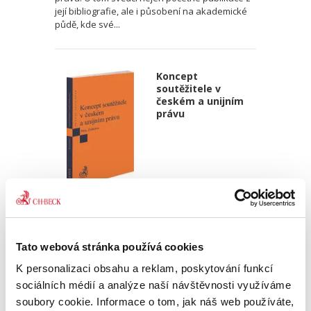
její bibliografie, ale i působení na akademické
půdě, kde své...
Koncept
soutěžitele v
českém a unijním
právu
Michal Petr
,
Eva Zorková
390,00 Kč
Tato webová stránka používá cookies
Pojem soutěžitel je klíčovým pojmem českého
K personalizaci obsahu a reklam, poskytování funkcí
„veřejného“ soutěžního práva, tedy regulace
protisoutěžních dohod, zneužívání
sociálních médií a analýze naší návštěvnosti využíváme
dominantního postavení a kontroly koncentrací.
soubory cookie. Informace o tom, jak náš web používáte,