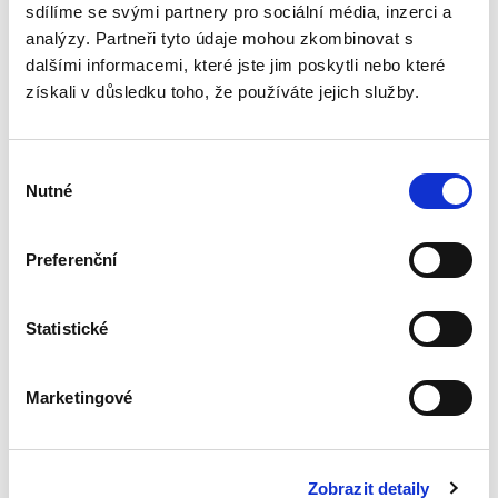
Jeho významovým předobrazem...
sdílíme se svými partnery pro sociální média, inzerci a
analýzy. Partneři tyto údaje mohou zkombinovat s
dalšími informacemi, které jste jim poskytli nebo které
Podjatost soudců v
získali v důsledku toho, že používáte jejich služby.
rozhodovací praxi
vrcholných soudů
ČR
Výběr
Nutné
souhlasu
Preferenční
Alžběty Nemeškalová Rosinová
450,00 Kč
Statistické
Publikace se zabývá tématem vyloučení
soudce pro podjatost v rozhodovací praxi
Marketingové
českých vrcholných soudů. Monografie
analyzuje právní úpravu vyloučení soudce pro
podjatost, postup při rozhodování o...
Zobrazit detaily