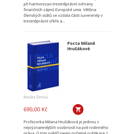
při harmonizaci trestněprávní ochrany
finančních zájmů Evropské unie. Většina
členských států se vzdala části suverenity v
trestněprávní sféře a...
Pocta Milaně
Hrušákové
Renáta Šínová,
690,00 Kč
Profesorka Milana Hrušáková je jednou z
nejvýznamnějších osobností na poli rodinného
práva. O tom svědčí nejen početné publikace z