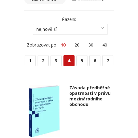
Řazení:
nejnovější
Zobrazovat po
10
20
30
40
1
2
3
4
5
6
7
Zásada předběžné
opatrnosti v právu
mezinárodního
obchodu