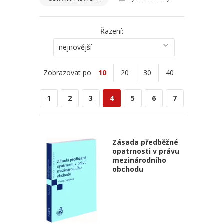
Řazení:
nejnovější
Zobrazovat po
10
20
30
40
1
2
3
4
5
6
7
Zásada předběžné
opatrnosti v právu
mezinárodního
obchodu