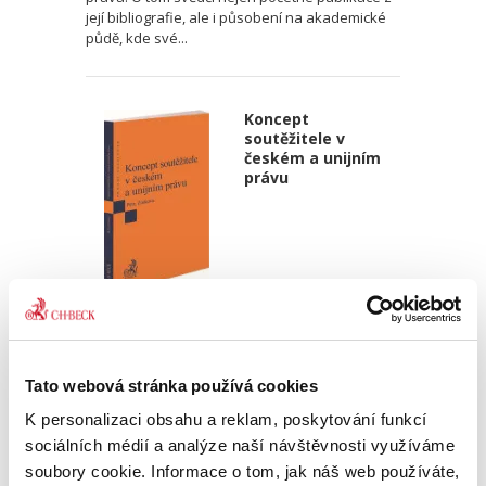
její bibliografie, ale i působení na akademické
půdě, kde své...
Koncept
soutěžitele v
českém a unijním
právu
Michal Petr
,
Eva Zorková
390,00 Kč
Tato webová stránka používá cookies
Pojem soutěžitel je klíčovým pojmem českého
K personalizaci obsahu a reklam, poskytování funkcí
„veřejného“ soutěžního práva, tedy regulace
protisoutěžních dohod, zneužívání
sociálních médií a analýze naší návštěvnosti využíváme
dominantního postavení a kontroly koncentrací.
soubory cookie. Informace o tom, jak náš web používáte,