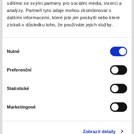
Jeho významovým předobrazem...
sdílíme se svými partnery pro sociální média, inzerci a
analýzy. Partneři tyto údaje mohou zkombinovat s
dalšími informacemi, které jste jim poskytli nebo které
Podjatost soudců v
získali v důsledku toho, že používáte jejich služby.
rozhodovací praxi
vrcholných soudů
ČR
Výběr
Nutné
souhlasu
Preferenční
Alžběty Nemeškalová Rosinová
450,00 Kč
Statistické
Publikace se zabývá tématem vyloučení
soudce pro podjatost v rozhodovací praxi
Marketingové
českých vrcholných soudů. Monografie
analyzuje právní úpravu vyloučení soudce pro
podjatost, postup při rozhodování o...
Zobrazit detaily