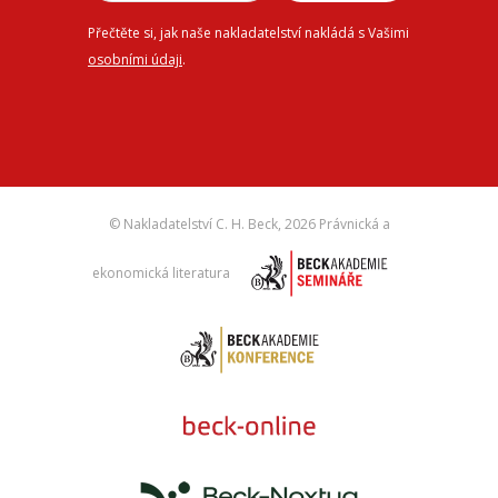
Přečtěte si, jak naše nakladatelství nakládá s Vašimi
osobními údaji
.
© Nakladatelství C. H. Beck,
2026 Právnická a
ekonomická literatura