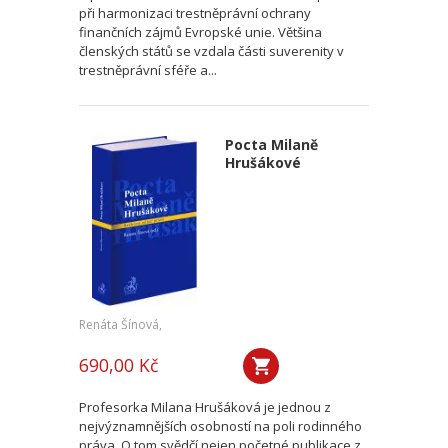
při harmonizaci trestněprávní ochrany
finančních zájmů Evropské unie. Většina
členských států se vzdala části suverenity v
trestněprávní sféře a...
Pocta Milaně
Hrušákové
Renáta Šínová,
690,00 Kč
Profesorka Milana Hrušáková je jednou z
nejvýznamnějších osobností na poli rodinného
práva. O tom svědčí nejen početné publikace z