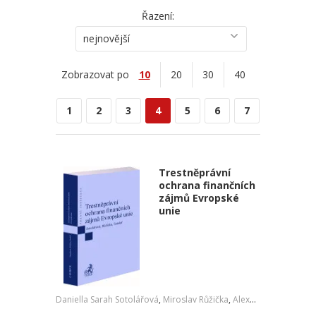
Řazení:
nejnovější
Zobrazovat po
10
20
30
40
1
2
3
4
5
6
7
Trestněprávní
ochrana finančních
zájmů Evropské
unie
Daniella Sarah Sotolářová
,
Miroslav Růžička
,
Alexander Sotolář