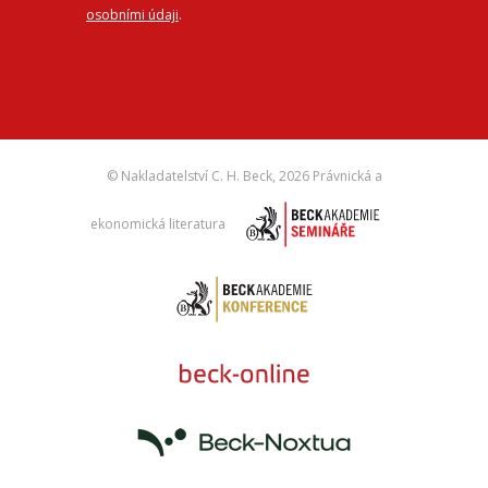
osobními údaji
.
© Nakladatelství C. H. Beck,
2026 Právnická a
ekonomická literatura