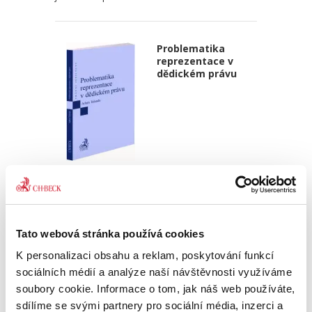
Problematika
reprezentace v
dědickém právu
Adam Talanda,
350,00 Kč
Monografie se zabývá právem reprezentace,
Tato webová stránka používá cookies
tedy jedním z dílčích principů dědického práva,
K personalizaci obsahu a reklam, poskytování funkcí
který se uplatňuje především v úpravě zákonné
dědické posloupnosti a má dále přesah i do
sociálních médií a analýze naší návštěvnosti využíváme
dalších institutů...
soubory cookie. Informace o tom, jak náš web používáte,
sdílíme se svými partnery pro sociální média, inzerci a