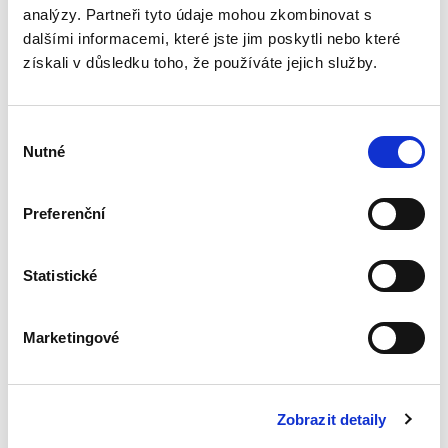
analýzy. Partneři tyto údaje mohou zkombinovat s
Základní instituty
dalšími informacemi, které jste jim poskytli nebo které
shromažďovacího
získali v důsledku toho, že používáte jejich služby.
práva
Výběr
Nutné
souhlasu
Preferenční
Petr Černý
390,00 Kč
Statistické
Publikace se zabývá některými dosud
nezpracovanými instituty shromažďovacího
práva podle zákona č. 84/1990 Sb., o právu
Marketingové
shromažďovacím. Pozornost je soustředěna na
pojem shromáždění, který je...
Zobrazit detaily
Rozvod manželství