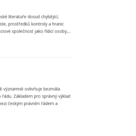
ké literatuře dosud chybějící,
le, prostředků kontroly a hranic
iové společnost jako řídicí osoby,...
bě významně ovlivňuje bezmála
 řádu. Základem pro správný výklad
mezi českým právním řádem a