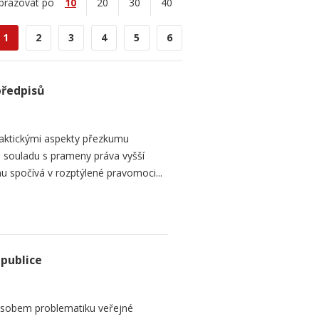
brazovat po
10
20
30
40
1
2
3
4
5
6
předpisů
raktickými aspekty přezkumu
ch souladu s prameny práva vyšší
mu spočívá v rozptýlené pravomoci...
epublice
sobem problematiku veřejné