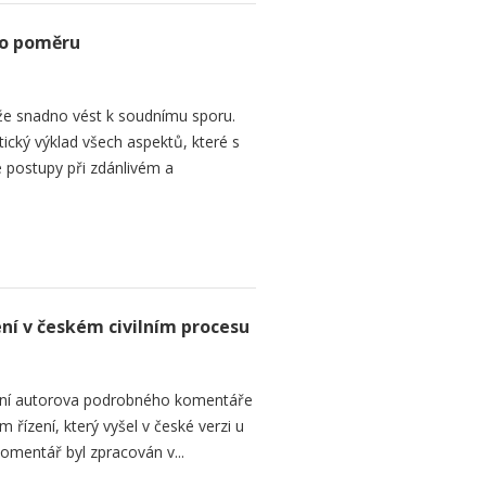
ho poměru
e snadno vést k soudnímu sporu.
tický výklad všech aspektů, které s
 postupy při zdánlivém a
ení v českém civilním procesu
ání autorova podrobného komentáře
 řízení, který vyšel v české verzi u
omentář byl zpracován v...