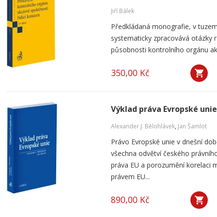
Jiří Bálek
Předkládaná monografie, v tuzems
systematicky zpracovává otázky ro
působnosti kontrolního orgánu akc
350,00 Kč
Výklad práva Evropské unie
Alexander J. Bělohlávek
,
Jan Šamlot
Právo Evropské unie v dnešní do
všechna odvětví českého právního
práva EU a porozumění korelaci 
právem EU...
890,00 Kč