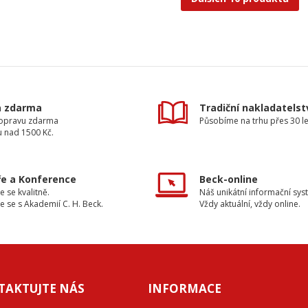
a zdarma
Tradiční nakladatelst
dopravu zdarma
Působíme na trhu přes 30 le
u nad 1500 Kč.
e a Konference
Beck-online
e se kvalitně.
Náš unikátní informační sys
e se s Akademií C. H. Beck.
Vždy aktuální, vždy online.
TAKTUJTE NÁS
INFORMACE