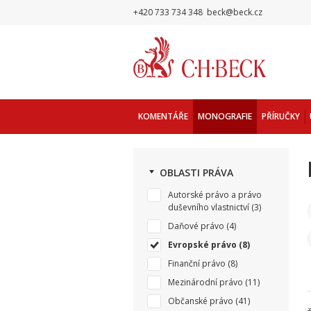
+420 733 734 348
beck@beck.cz
KOMENTÁŘE
MONOGRAFIE
PŘÍRUČKY
OBLASTI PRÁVA
Autorské právo a právo
duševního vlastnictví
(3)
Daňové právo
(4)
Evropské právo
(8)
Finanční právo
(8)
Mezinárodní právo
(11)
Občanské právo
(41)