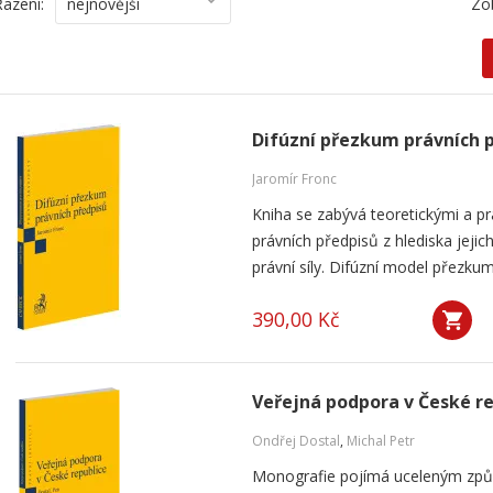
Řazení:
nejnovější
Zo
Difúzní přezkum právních 
Jaromír Fronc
Kniha se zabývá teoretickými a p
právních předpisů z hlediska jeji
právní síly. Difúzní model přezku
390,00 Kč
Veřejná podpora v České r
Ondřej Dostal
,
Michal Petr
Monografie pojímá uceleným způ