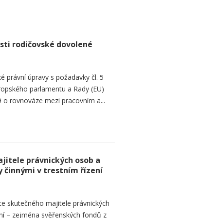
sti rodičovské dovolené
é právní úpravy s požadavky čl. 5
Evropského parlamentu a Rady (EU)
 o rovnováze mezi pracovním a...
jitele právnických osob a
 činnými v trestním řízení
ce skutečného majitele právnických
ní – zejména svěřenských fondů z