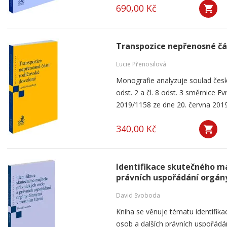
690,00 Kč
Transpozice nepřenosné čá
Lucie Přenosilová
Monografie analyzuje soulad česk
odst. 2 a čl. 8 odst. 3 směrnice 
2019/1158 ze dne 20. června 2019
340,00 Kč
Identifikace skutečného ma
právních uspořádání orgány
David Svoboda
Kniha se věnuje tématu identifika
osob a dalších právních uspořádá