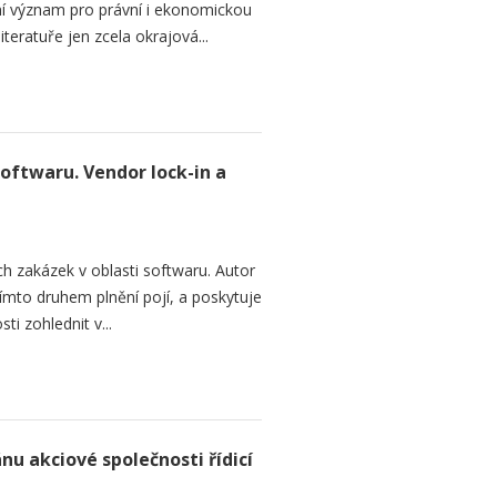
dní význam pro právní i ekonomickou
teratuře jen zcela okrajová...
softwaru. Vendor lock-in a
h zakázek v oblasti softwaru. Autor
 tímto druhem plnění pojí, a poskytuje
ti zohlednit v...
nu akciové společnosti řídicí