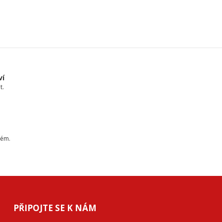
ví
t.
tém.
PŘIPOJTE SE K NÁM