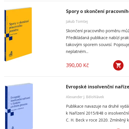
Spory o skončení pracovní
Jakub Tomšej
Skončení pracovního poměru můž
Předkládaná publikace nabízí prak
takovým sporem souvisí. Popisuje
neplatném...
390,00 Kč
Evropské insolvenční naříz
Alexander J. Bělohlávek
Publikace navazuje na druhé vyd
k Nařízení 2015/848 o insolvenčním
C. H. Beck v roce 2020. Zmíněný k