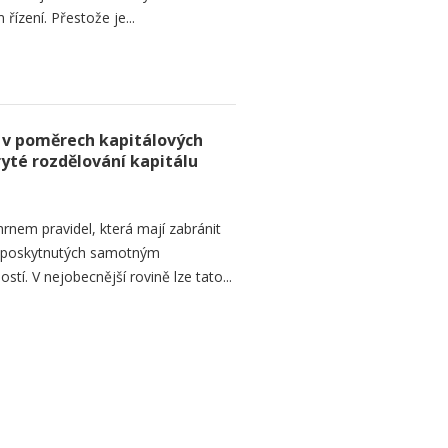
řízení. Přestože je...
 v poměrech kapitálových
ryté rozdělování kapitálu
rnem pravidel, která mají zabránit
d poskytnutých samotným
tí. V nejobecnější rovině lze tato...