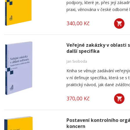
podpory, které je, přes její zása
praxi, věnována v české odborné li
340,00 Kč
Veřejné zakázky v oblasti 
další specifika
Jan Svoboda
Kniha se věnuje zadávání veřejnýc
v ní definuje specifika, která se s
praktický návod, jak dané zvláštnos
370,00 Kč
Postavení kontrolního orgá
koncern