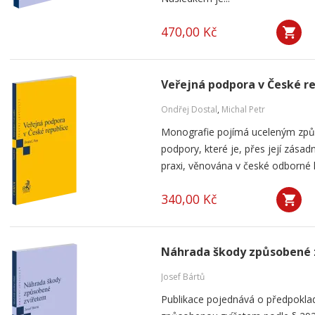
470,00 Kč
Veřejná podpora v České r
Ondřej Dostal
,
Michal Petr
Monografie pojímá uceleným způ
podpory, které je, přes její zása
praxi, věnována v české odborné li
340,00 Kč
Náhrada škody způsobené 
Josef Bártů
Publikace pojednává o předpoklad