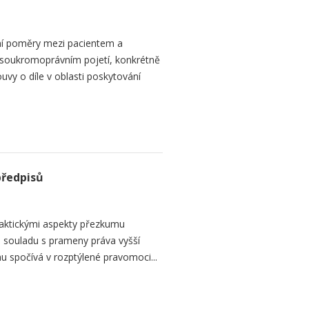
ní poměry mezi pacientem a
 soukromoprávním pojetí, konkrétně
vy o díle v oblasti poskytování
předpisů
raktickými aspekty přezkumu
ch souladu s prameny práva vyšší
mu spočívá v rozptýlené pravomoci...