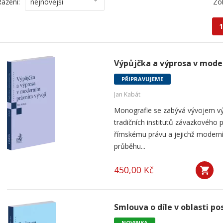
Řazení:
nejnovější
Zo
1
Výpůjčka a výprosa v mode
PŘIPRAVUJEME
Jan Kabát
Monografie se zabývá vývojem vý
tradičních institutů závazkového p
římskému právu a jejichž modern
průběhu...
450,00 Kč
Smlouva o díle v oblasti po
NOVINKA