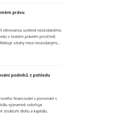
romém právu
fii věnovanou uceleně nesezdanému
edu v českém právním prostředí.
lektuje vztahy mezi nesezdanými,...
ování podniků z pohledu
hového financování v porovnání s
itálu významně ovlivňuje
é struktuře dluhu a kapitálu.