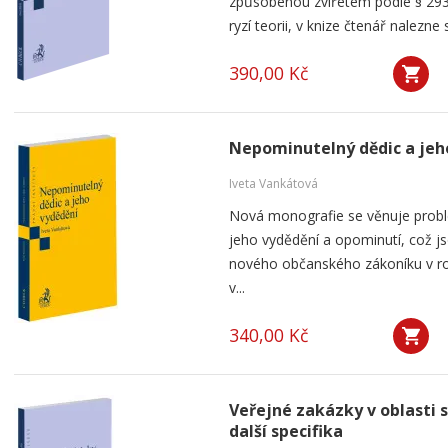
způsobenou zvířetem podle § 293
ryzí teorii, v knize čtenář nalezne 
390,00 Kč
Nepominutelný dědic a jeh
Iveta Vankátová
Nová monografie se věnuje probl
jeho vydědění a opominutí, což js
nového občanského zákoníku v ro
v...
340,00 Kč
Veřejné zakázky v oblasti 
další specifika