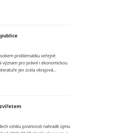
epublice
sobem problematiku veřejné
dní význam pro právní i ekonomickou
teratuře jen zcela okrajová...
zvířetem
ech vzniku povinnosti nahradit újmu