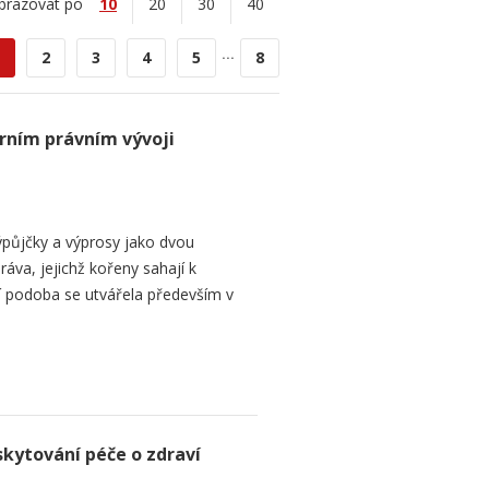
brazovat po
10
20
30
40
...
2
3
4
5
8
rním právním vývoji
půjčky a výprosy jako dvou
ráva, jejichž kořeny sahají k
í podoba se utvářela především v
skytování péče o zdraví