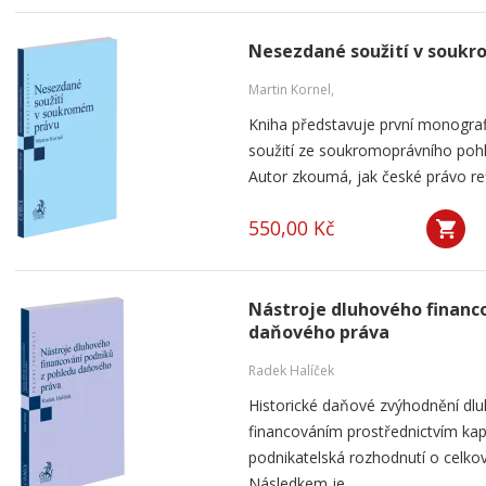
Nesezdané soužití v souk
Martin Kornel,
Kniha představuje první monogra
soužití ze soukromoprávního pohl
Autor zkoumá, jak české právo ref
550,00 Kč
Nástroje dluhového financ
daňového práva
Radek Halíček
Historické daňové zvýhodnění dlu
financováním prostřednictvím kap
podnikatelská rozhodnutí o celkov
Následkem je...