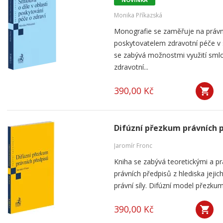
Monika Příkazská
Monografie se zaměřuje na práv
poskytovatelem zdravotní péče v
se zabývá možnostmi využití smlou
zdravotní...
390,00 Kč
Difúzní přezkum právních 
Jaromír Fronc
Kniha se zabývá teoretickými a p
právních předpisů z hlediska jeji
právní síly. Difúzní model přezku
390,00 Kč