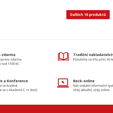
Dalších 10 produktů
a zdarma
Tradiční nakladatelst
dopravu zdarma
Působíme na trhu přes 30 le
u nad 1500 Kč.
e a Konference
Beck-online
e se kvalitně.
Náš unikátní informační sys
e se s Akademií C. H. Beck.
Vždy aktuální, vždy online.