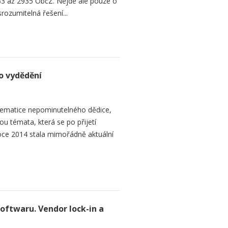
3 až 2935 ObčZ. Nejde ale pouze o
srozumitelná řešení...
o vydědění
ematice nepominutelného dědice,
ou témata, která se po přijetí
ce 2014 stala mimořádně aktuální
softwaru. Vendor lock-in a