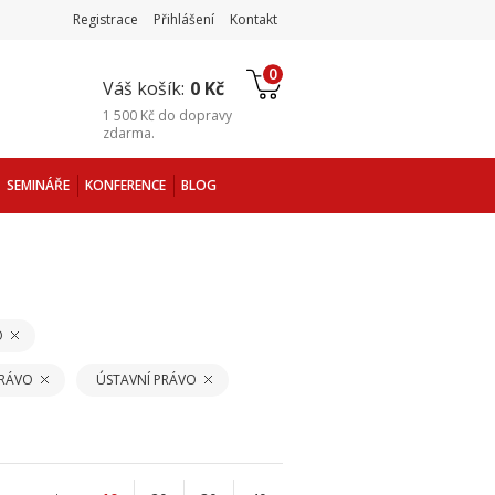
Registrace
Přihlášení
Kontakt
0
Váš košík:
0 Kč
1 500 Kč
do
dopravy
zdarma
.
SEMINÁŘE
KONFERENCE
BLOG
O
PRÁVO
ÚSTAVNÍ PRÁVO