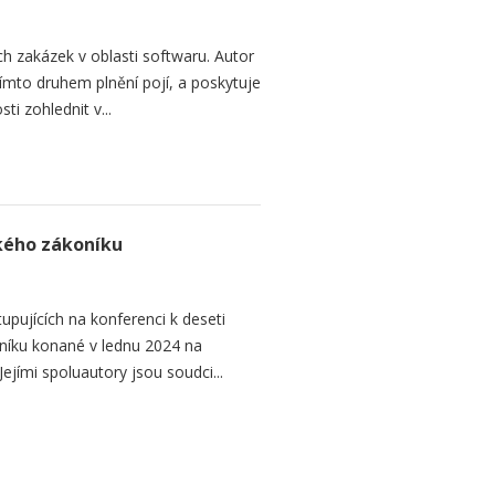
h zakázek v oblasti softwaru. Autor
 tímto druhem plnění pojí, a poskytuje
ti zohlednit v...
ského zákoníku
upujících na konferenci k deseti
níku konané v lednu 2024 na
ejími spoluautory jsou soudci...