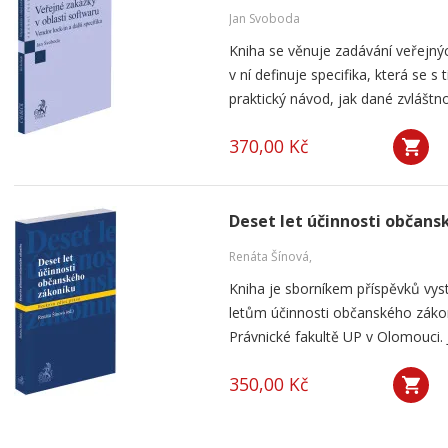
Jan Svoboda
Kniha se věnuje zadávání veřejnýc
v ní definuje specifika, která se s
praktický návod, jak dané zvláštnos
370,00 Kč
Deset let účinnosti občan
Renáta Šínová,
Kniha je sborníkem příspěvků vyst
letům účinnosti občanského záko
Právnické fakultě UP v Olomouci. J
350,00 Kč