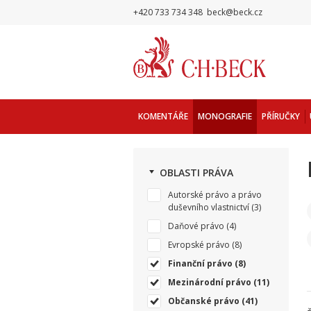
+420 733 734 348
beck@beck.cz
KOMENTÁŘE
MONOGRAFIE
PŘÍRUČKY
OBLASTI PRÁVA
Autorské právo a právo
duševního vlastnictví
(3)
Daňové právo
(4)
Evropské právo
(8)
Finanční právo
(8)
Mezinárodní právo
(11)
Občanské právo
(41)