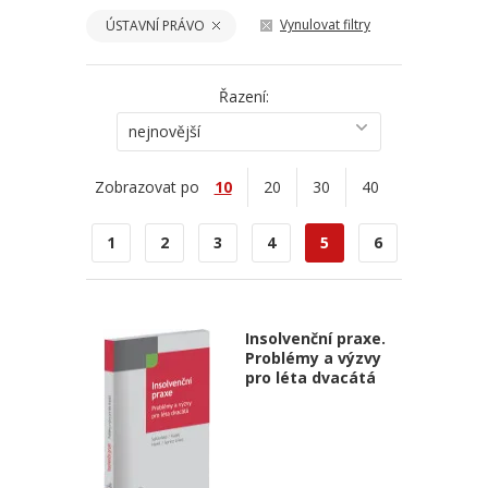
Vynulovat filtry
ÚSTAVNÍ PRÁVO
Řazení:
nejnovější
Zobrazovat po
10
20
30
40
1
2
3
4
5
6
Insolvenční praxe.
Problémy a výzvy
pro léta dvacátá