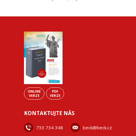
ONLINE
PDF
VERZE
VERZE
KONTAKTUJTE NÁS
733 734 348
beck@beck.cz