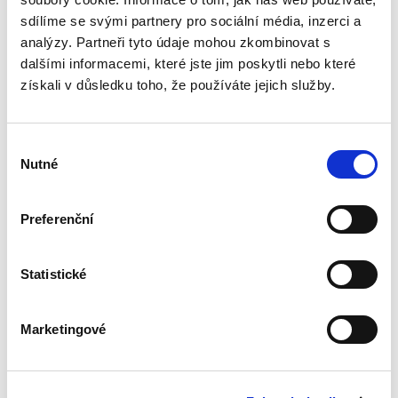
významnou, nemá v České republice dlouhou
sdílíme se svými partnery pro sociální média, inzerci a
tradici a není ani častým...
analýzy. Partneři tyto údaje mohou zkombinovat s
dalšími informacemi, které jste jim poskytli nebo které
získali v důsledku toho, že používáte jejich služby.
Vztah českého a
unijního soutěžního
práva
Výběr
Nutné
souhlasu
Preferenční
Michal Petr
Statistické
390,00 Kč
Tato publikace se zaměřuje na soutěžní právo v
Marketingové
nejužším slova smyslu, tedy na problematiku
zakázaných dohod a zneužívání dominantního
postavení, přičemž si klade tři základní otázky.
Zaprvé,...