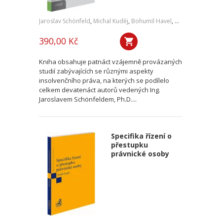
Jaroslav Schönfeld
,
Michal Kuděj
,
Bohumil Havel
,
Petr Sprinz
,
a kol
390,00 Kč
Kniha obsahuje patnáct vzájemně provázaných
studií zabývajících se různými aspekty
insolvenčního práva, na kterých se podílelo
celkem devatenáct autorů vedených Ing.
Jaroslavem Schönfeldem, Ph.D....
Specifika řízení o
přestupku
právnické osoby