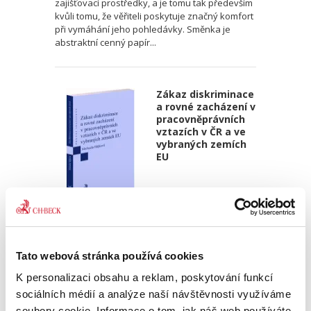
zajišťovací prostředky, a je tomu tak především
kvůli tomu, že věřiteli poskytuje značný komfort
při vymáhání jeho pohledávky. Směnka je
abstraktní cenný papír...
Zákaz diskriminace
a rovné zacházení v
pracovněprávních
vztazích v ČR a ve
vybraných zemích
EU
Michaela Hájková
390,00 Kč
Tato webová stránka používá cookies
Publikace pojednává o rovném zacházení a
K personalizaci obsahu a reklam, poskytování funkcí
zákazu diskriminace v pracovněprávních
sociálních médií a analýze naší návštěvnosti využíváme
vztazích. Přestože se jedná o problematiku
soubory cookie. Informace o tom, jak náš web používáte,