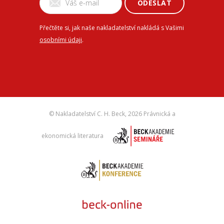
ODESLAT
Přečtěte si, jak naše nakladatelství nakládá s Vašimi
osobními údaji
.
© Nakladatelství C. H. Beck,
2026 Právnická a
ekonomická literatura