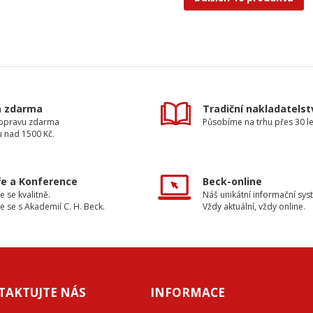
a zdarma
Tradiční nakladatelst
dopravu zdarma
Působíme na trhu přes 30 le
u nad 1500 Kč.
e a Konference
Beck-online
e se kvalitně.
Náš unikátní informační sys
e se s Akademií C. H. Beck.
Vždy aktuální, vždy online.
TAKTUJTE NÁS
INFORMACE