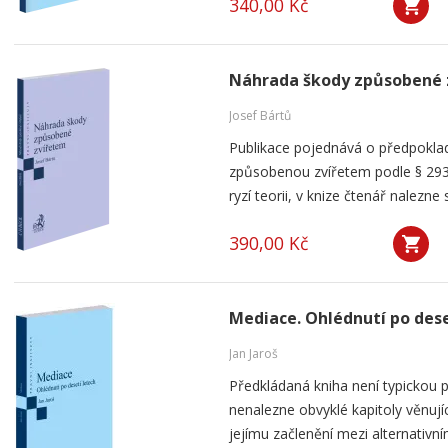
340,00 Kč
Náhrada škody způsobené 
Josef Bártů
Publikace pojednává o předpoklad
způsobenou zvířetem podle § 293
ryzí teorii, v knize čtenář nalezne 
390,00 Kč
Mediace. Ohlédnutí po dese
Jan Jaroš
Předkládaná kniha není typickou p
nenalezne obvyklé kapitoly věnují
jejímu začlenění mezi alternativní