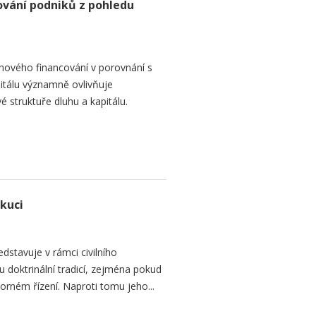
ování podniků z pohledu
hového financování v porovnání s
itálu významně ovlivňuje
é struktuře dluhu a kapitálu.
ekuci
dstavuje v rámci civilního
 doktrinální tradicí, zejména pokud
rném řízení. Naproti tomu jeho...