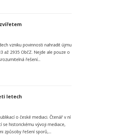
zvířetem
ech vzniku povinnosti nahradit újmu
3 až 2935 ObčZ. Nejde ale pouze o
srozumitelná řešení...
ti letech
ublikací o české mediaci. Čtenář v ní
cí se historickému vývoji mediace,
mi způsoby řešení sporů,...