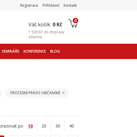
Registrace
Přihlášení
Kontakt
0
Váš košík:
0 Kč
1 500 Kč
do
dopravy
zdarma
.
SEMINÁŘE
KONFERENCE
BLOG
PROCESNÍ PRÁVO OBČANSKÉ
brazovat po
10
20
30
40