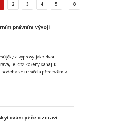
...
2
3
4
5
8
rním právním vývoji
půjčky a výprosy jako dvou
ráva, jejichž kořeny sahají k
í podoba se utvářela především v
skytování péče o zdraví