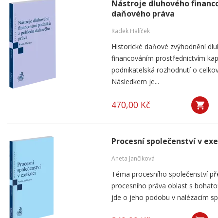
Nástroje dluhového financ
daňového práva
Radek Halíček
Historické daňové zvýhodnění dlu
financováním prostřednictvím kap
podnikatelská rozhodnutí o celkov
Následkem je...
470,00 Kč
Procesní společenství v ex
Aneta Jančíková
Téma procesního společenství pře
procesního práva oblast s bohatou
jde o jeho podobu v nalézacím spo