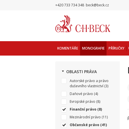
+420 733 734 348
beck@beck.cz
KOMENTÁŘE
MONOGRAFIE
PŘÍRUČKY
OBLASTI PRÁVA
Autorské právo a právo
duševního vlastnictví
(3)
Daňové právo
(4)
Evropské právo
(8)
Finanční právo
(8)
Mezinárodní právo
(11)
Občanské právo
(41)