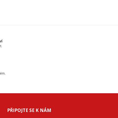
ví
t.
tém.
PŘIPOJTE SE K NÁM