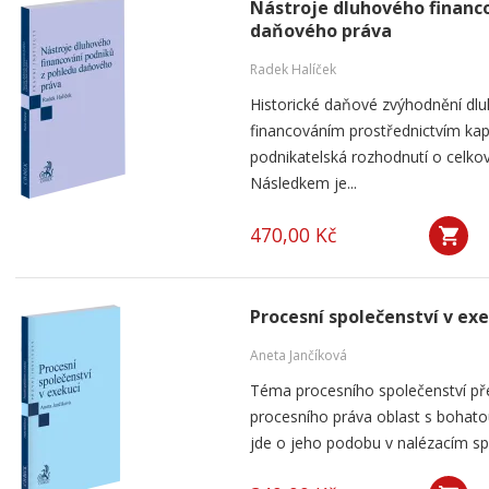
Nástroje dluhového financ
daňového práva
Radek Halíček
Historické daňové zvýhodnění dlu
financováním prostřednictvím kap
podnikatelská rozhodnutí o celkov
Následkem je...
470,00 Kč
Procesní společenství v ex
Aneta Jančíková
Téma procesního společenství pře
procesního práva oblast s bohatou
jde o jeho podobu v nalézacím spo