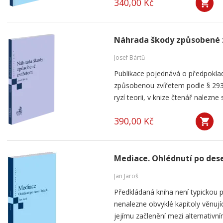
340,00 Kč
Náhrada škody způsobené 
Josef Bártů
Publikace pojednává o předpoklad
způsobenou zvířetem podle § 293
ryzí teorii, v knize čtenář nalezne 
390,00 Kč
Mediace. Ohlédnutí po dese
Jan Jaroš
Předkládaná kniha není typickou p
nenalezne obvyklé kapitoly věnují
jejímu začlenění mezi alternativní