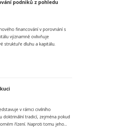
ování podniků z pohledu
hového financování v porovnání s
itálu významně ovlivňuje
é struktuře dluhu a kapitálu.
ekuci
dstavuje v rámci civilního
 doktrinální tradicí, zejména pokud
rném řízení. Naproti tomu jeho...