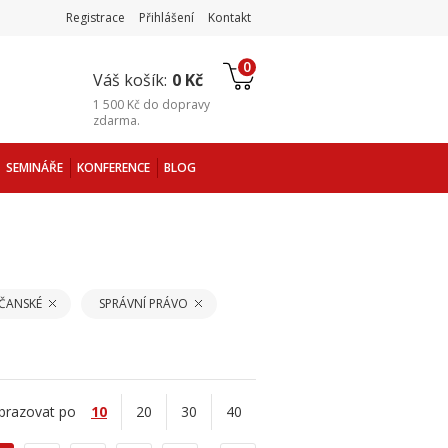
Registrace
Přihlášení
Kontakt
0
Váš košík:
0 Kč
1 500 Kč
do
dopravy
zdarma
.
SEMINÁŘE
KONFERENCE
BLOG
ČANSKÉ
SPRÁVNÍ PRÁVO
brazovat po
10
20
30
40