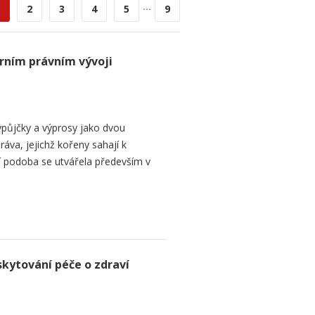
...
2
3
4
5
9
rním právním vývoji
půjčky a výprosy jako dvou
ráva, jejichž kořeny sahají k
í podoba se utvářela především v
skytování péče o zdraví