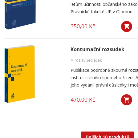
letům účinnosti občanského záko
Právnické fakultě UP v Olomouci. J
350,00 Kč
Kontumační rozsudek
Miroslav Sedláček,
Publikace podrobně zkoumá rozsu
institut civilního sporného řízení
jeho vydání, právní důsledky i mo
470,00 Kč
Dalších 10 produktů