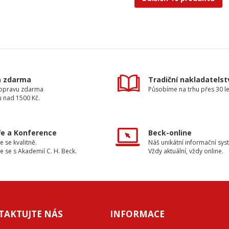
a zdarma
Tradiční nakladatelst
dopravu zdarma
Působíme na trhu přes 30 le
u nad 1500 Kč.
e a Konference
Beck-online
e se kvalitně.
Náš unikátní informační sys
e se s Akademií C. H. Beck.
Vždy aktuální, vždy online.
TAKTUJTE NÁS
INFORMACE