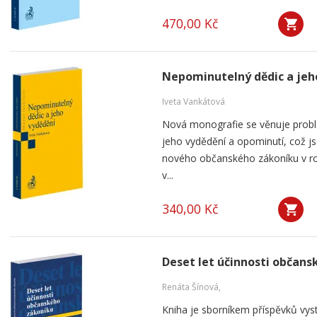
470,00 Kč
Nepominutelný dědic a jeh
Iveta Vankátová
Nová monografie se věnuje probl
jeho vydědění a opominutí, což js
nového občanského zákoníku v ro
v...
340,00 Kč
Deset let účinnosti občan
Renáta Šínová,
Kniha je sborníkem příspěvků vyst