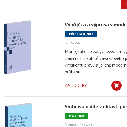
1
Výpůjčka a výprosa v mode
PŘIPRAVUJEME
Jan Kabát
Monografie se zabývá vývojem vý
tradičních institutů závazkového p
římskému právu a jejichž modern
průběhu...
450,00 Kč
Smlouva o díle v oblasti po
NOVINKA
Monika Příkazská