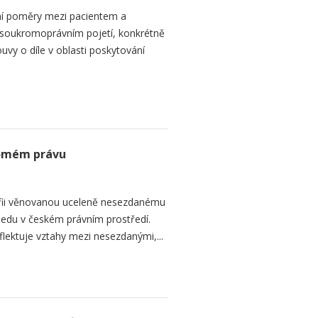
ní poměry mezi pacientem a
 soukromoprávním pojetí, konkrétně
vy o díle v oblasti poskytování
romém právu
fii věnovanou uceleně nesezdanému
edu v českém právním prostředí.
lektuje vztahy mezi nesezdanými,...