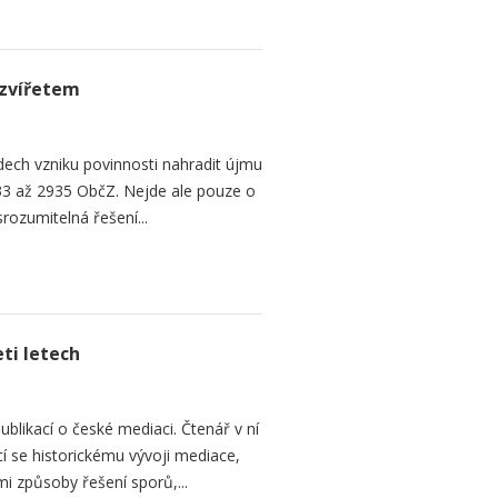
zvířetem
ech vzniku povinnosti nahradit újmu
3 až 2935 ObčZ. Nejde ale pouze o
srozumitelná řešení...
ti letech
ublikací o české mediaci. Čtenář v ní
cí se historickému vývoji mediace,
mi způsoby řešení sporů,...