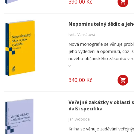
390,00 Kč
Nepominutelný dědic a jeh
Iveta Vankátová
Nová monografie se věnuje probl
jeho vydědění a opominutí, což js
nového občanského zákoníku v ro
v...
340,00 Kč
Veřejné zakázky v oblasti 
další specifika
Jan Svoboda
Kniha se věnuje zadávání veřejnýc