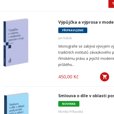
1
Výpůjčka a výprosa v mode
PŘIPRAVUJEME
Jan Kabát
Monografie se zabývá vývojem vý
tradičních institutů závazkového p
římskému právu a jejichž modern
průběhu...
450,00 Kč
Smlouva o díle v oblasti po
NOVINKA
Monika Příkazská