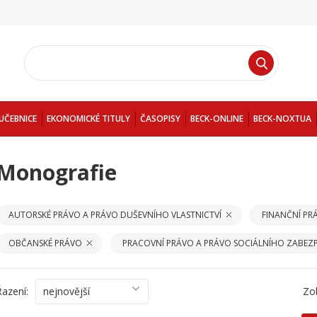
UČEBNICE
EKONOMICKÉ TITULY
ČASOPISY
BECK-ONLINE
BECK-NOXTUA
Monografie
AUTORSKÉ PRÁVO A PRÁVO DUŠEVNÍHO VLASTNICTVÍ
FINANČNÍ PR
OBČANSKÉ PRÁVO
PRACOVNÍ PRÁVO A PRÁVO SOCIÁLNÍHO ZABEZP
Řazení:
nejnovější
Zo