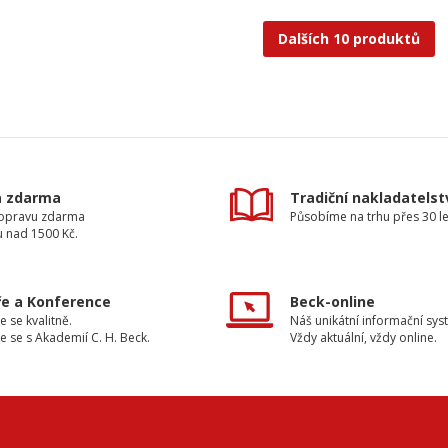
Dalších 10 produktů
a zdarma
Tradiční nakladatelst
dopravu zdarma
Působíme na trhu přes 30 le
u nad 1500 Kč.
e a Konference
Beck-online
e se kvalitně.
Náš unikátní informační sys
e se s Akademií C. H. Beck.
Vždy aktuální, vždy online.