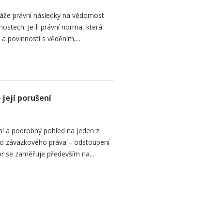
áže právní následky na vědomost
stech. Je-li právní norma, která
 a povinností s věděním,...
její porušení
í a podrobný pohled na jeden z
ního závazkového práva – odstoupení
or se zaměřuje především na...