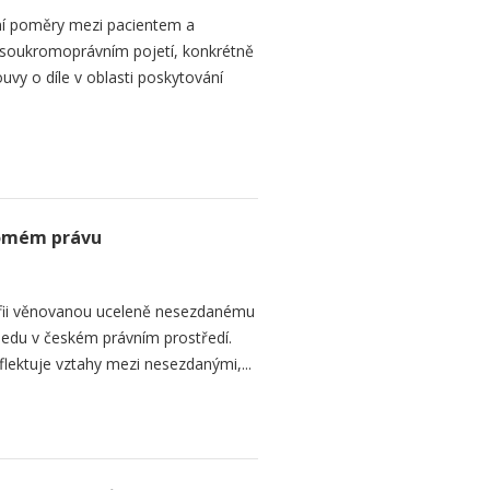
ní poměry mezi pacientem a
 soukromoprávním pojetí, konkrétně
vy o díle v oblasti poskytování
romém právu
fii věnovanou uceleně nesezdanému
edu v českém právním prostředí.
lektuje vztahy mezi nesezdanými,...