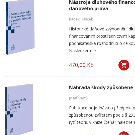
Nástroje dluhového financ
daňového práva
Radek Halíček
Historické daňové zvýhodnění dlu
financováním prostřednictvím kap
podnikatelská rozhodnutí o celkov
Následkem je...
470,00 Kč
Náhrada škody způsobené 
Josef Bártů
Publikace pojednává o předpoklad
způsobenou zvířetem podle § 293
ryzí teorii, v knize čtenář nalezne 