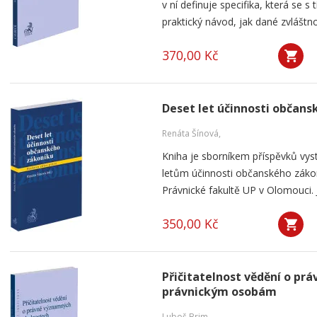
v ní definuje specifika, která se s
praktický návod, jak dané zvláštnos
370,00 Kč
Deset let účinnosti občan
Renáta Šínová,
Kniha je sborníkem příspěvků vyst
letům účinnosti občanského záko
Právnické fakultě UP v Olomouci. J
350,00 Kč
Přičitatelnost vědění o p
právnickým osobám
Luboš Brim