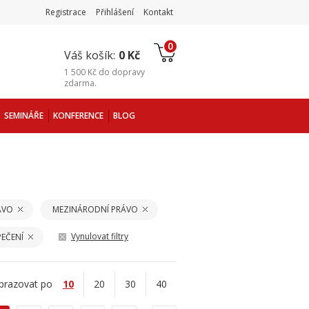
Registrace
Přihlášení
Kontakt
0
Váš košík:
0 Kč
1 500 Kč
do
dopravy
zdarma
.
SEMINÁŘE
KONFERENCE
BLOG
ÁVO
MEZINÁRODNÍ PRÁVO
Vynulovat filtry
EČENÍ
brazovat po
10
20
30
40