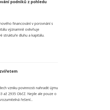
ování podniků z pohledu
hového financování v porovnání s
itálu významně ovlivňuje
é struktuře dluhu a kapitálu.
zvířetem
ech vzniku povinnosti nahradit újmu
3 až 2935 ObčZ. Nejde ale pouze o
srozumitelná řešení...