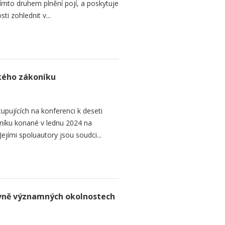
 tímto druhem plnění pojí, a poskytuje
ti zohlednit v...
ského zákoníku
upujících na konferenci k deseti
níku konané v lednu 2024 na
ejími spoluautory jsou soudci...
rávně významných okolnostech