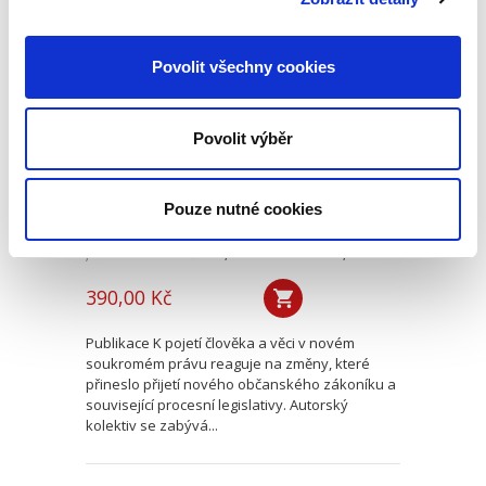
K pojetí člověka a
Povolit všechny cookies
věci v novém
soukromém právu
Povolit výběr
Pouze nutné cookies
Jana Petrov Křiváčková
,
Klára Hamuľáková
,
Tomáš Tintěra
,
a kol.
390,00 Kč
Publikace K pojetí člověka a věci v novém
soukromém právu reaguje na změny, které
přineslo přijetí nového občanského zákoníku a
související procesní legislativy. Autorský
kolektiv se zabývá...