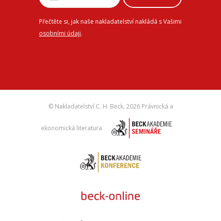
Přečtěte si, jak naše nakladatelství nakládá s Vašimi
osobními údaji
.
© Nakladatelství C. H. Beck,
2026 Právnická a
ekonomická literatura