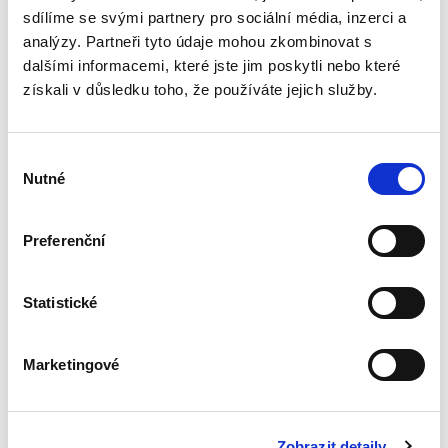
nejnovější judikatury...
sdílíme se svými partnery pro sociální média, inzerci a
analýzy. Partneři tyto údaje mohou zkombinovat s
dalšími informacemi, které jste jim poskytli nebo které
Společné jmění
získali v důsledku toho, že používáte jejich služby.
manželů
Výběr
Nutné
souhlasu
Preferenční
Jindřich Psutka
Statistické
490,00 Kč
Publikace pojednává o společném jmění
Marketingové
manželů po přijetí nového občanského
zákoníku. Jakkoliv je tento institut stále pevně
usazen na čelním místě úpravy manželského
majetkového práva, i on...
Zobrazit detaily