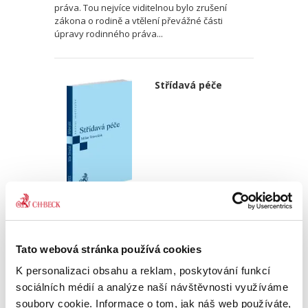
práva. Tou nejvíce viditelnou bylo zrušení
zákona o rodině a vtělení převážné části
úpravy rodinného práva...
Střídavá péče
Milan Trávníček
290,00 Kč
Tato webová stránka používá cookies
Publikace se zabývá současnou právní
K personalizaci obsahu a reklam, poskytování funkcí
úpravou střídavé péče v občanském zákoníku
sociálních médií a analýze naší návštěvnosti využíváme
a shrnuje, k jakým změnám došlo oproti úpravě
soubory cookie. Informace o tom, jak náš web používáte,
v zákoně o rodině, přičemž vychází zejména z