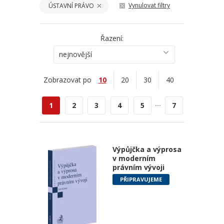
Vynulovat filtry
ÚSTAVNÍ PRÁVO
Řazení:
nejnovější
Zobrazovat po
10
20
30
40
...
1
2
3
4
5
7
Výpůjčka a výprosa
v moderním
právním vývoji
PŘIPRAVUJEME