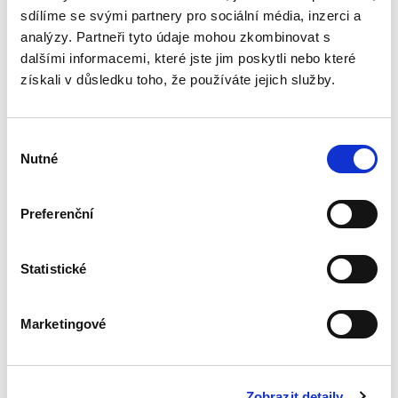
řešení...
sdílíme se svými partnery pro sociální média, inzerci a
analýzy. Partneři tyto údaje mohou zkombinovat s
dalšími informacemi, které jste jim poskytli nebo které
Nepominutelný
získali v důsledku toho, že používáte jejich služby.
dědic a jeho
vydědění
Výběr
Nutné
souhlasu
Preferenční
Iveta Vankátová
Statistické
340,00 Kč
Nová monografie se věnuje problematice
Marketingové
nepominutelného dědice, jeho vydědění a
opominutí, což jsou témata, která se po přijetí
nového občanského zákoníku v roce 2014 stala
mimořádně aktuální v...
Zobrazit detaily