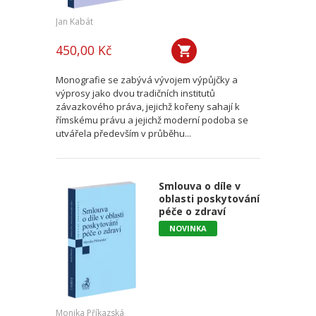
Jan Kabát
450,00 Kč
Monografie se zabývá vývojem výpůjčky a
výprosy jako dvou tradičních institutů
závazkového práva, jejichž kořeny sahají k
římskému právu a jejichž moderní podoba se
utvářela především v průběhu...
Smlouva o díle v
oblasti poskytování
péče o zdraví
NOVINKA
Monika Příkazská