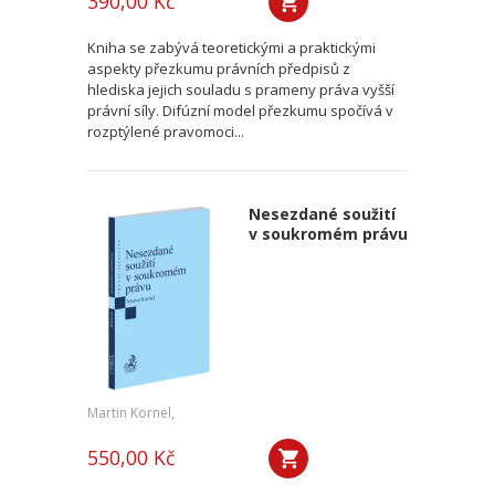
390,00 Kč
Kniha se zabývá teoretickými a praktickými
aspekty přezkumu právních předpisů z
hlediska jejich souladu s prameny práva vyšší
právní síly. Difúzní model přezkumu spočívá v
rozptýlené pravomoci...
Nesezdané soužití
v soukromém právu
Martin Kornel,
550,00 Kč