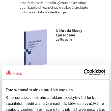
prostřednictvím kapitálu významně ovlivňuje
podnikatelská rozhodnutí o celkové struktuře
dluhu a kapitálu. Následkem je...
Náhrada škody
způsobené
zvířetem
Josef Bártů
390,00 Kč
Tato webová stránka používá cookies
Publikace pojednává o předpokladech vzniku
K personalizaci obsahu a reklam, poskytování funkcí
povinnosti nahradit újmu způsobenou zvířetem
sociálních médií a analýze naší návštěvnosti využíváme
podle § 2933 až 2935 ObčZ. Nejde ale pouze o
soubory cookie. Informace o tom, jak náš web používáte,
ryzí teorii, v knize čtenář nalezne srozumitelná