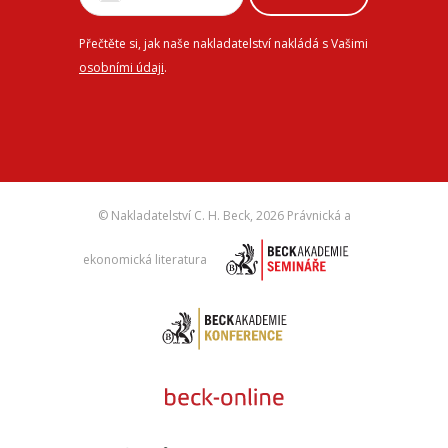
Přečtěte si, jak naše nakladatelství nakládá s Vašimi
osobními údaji
.
© Nakladatelství C. H. Beck,
2026 Právnická a
ekonomická literatura