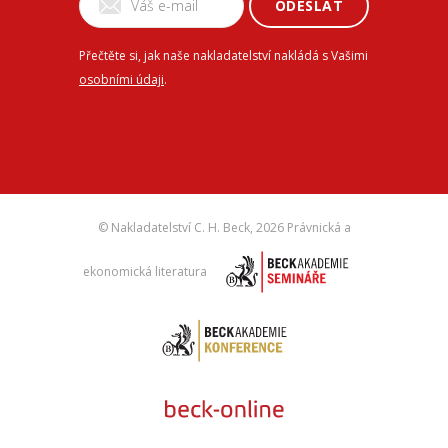
ODESLAT
Přečtěte si, jak naše nakladatelství nakládá s Vašimi
osobními údaji
.
© Nakladatelství C. H. Beck,
2026 Právnická a
ekonomická literatura