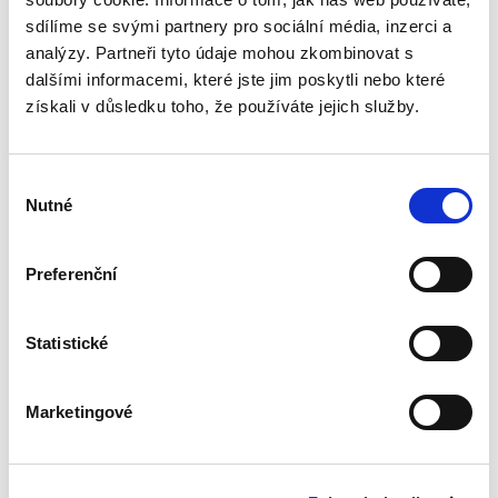
nového občanského zákoníku v roce 2014 stala
sdílíme se svými partnery pro sociální média, inzerci a
mimořádně aktuální v...
analýzy. Partneři tyto údaje mohou zkombinovat s
dalšími informacemi, které jste jim poskytli nebo které
získali v důsledku toho, že používáte jejich služby.
Deset let účinnosti
občanského
zákoníku
Výběr
Nutné
souhlasu
Preferenční
Renáta Šínová,
Statistické
350,00 Kč
Kniha je sborníkem příspěvků vystupujících na
Marketingové
konferenci k deseti letům účinnosti
občanského zákoníku konané v lednu 2024 na
Právnické fakultě UP v Olomouci. Jejími
spoluautory jsou soudci...