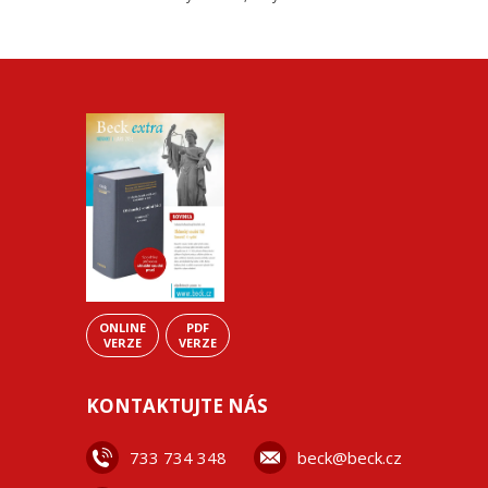
ONLINE
PDF
VERZE
VERZE
KONTAKTUJTE NÁS
733 734 348
beck@beck.cz