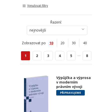
Vynulovat filtry
Řazení:
nejnovější
Zobrazovat po
10
20
30
40
...
1
2
3
4
5
8
Výpůjčka a výprosa
v moderním
právním vývoji
PŘIPRAVUJEME