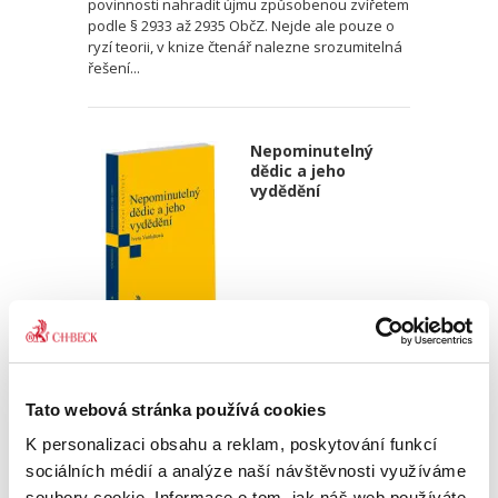
povinnosti nahradit újmu způsobenou zvířetem
podle § 2933 až 2935 ObčZ. Nejde ale pouze o
ryzí teorii, v knize čtenář nalezne srozumitelná
řešení...
Nepominutelný
dědic a jeho
vydědění
Iveta Vankátová
340,00 Kč
Tato webová stránka používá cookies
Nová monografie se věnuje problematice
K personalizaci obsahu a reklam, poskytování funkcí
nepominutelného dědice, jeho vydědění a
sociálních médií a analýze naší návštěvnosti využíváme
opominutí, což jsou témata, která se po přijetí
soubory cookie. Informace o tom, jak náš web používáte,