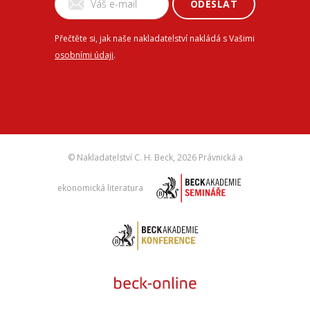
ODESLAT
Přečtěte si, jak naše nakladatelství nakládá s Vašimi
osobními údaji
.
© Nakladatelství C. H. Beck,
2026 Právnická a
ekonomická literatura