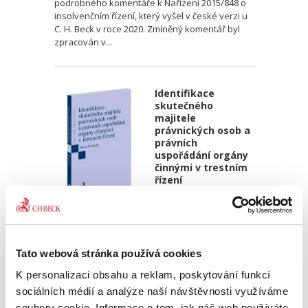
podrobného komentáře k Nařízení 2015/848 o
insolvenčním řízení, který vyšel v české verzi u
C. H. Beck v roce 2020. Zmíněný komentář byl
zpracován v...
Identifikace
skutečného
majitele
právnických osob a
právních
uspořádání orgány
činnými v trestním
řízení
David Svoboda
390,00 Kč
Tato webová stránka používá cookies
Kniha se věnuje tématu identifikace
K personalizaci obsahu a reklam, poskytování funkcí
skutečného majitele právnických osob a dalších
sociálních médií a analýze naší návštěvnosti využíváme
právních uspořádání – zejména svěřenských
soubory cookie. Informace o tom, jak náš web používáte,