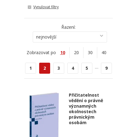
Vynulovat filtry
Řazení:
nejnovější
Zobrazovat po
10
20
30
40
...
1
2
3
4
5
9
Přičitatelnost
vědění o právně
významných
okolnostech
právnickým
osobám