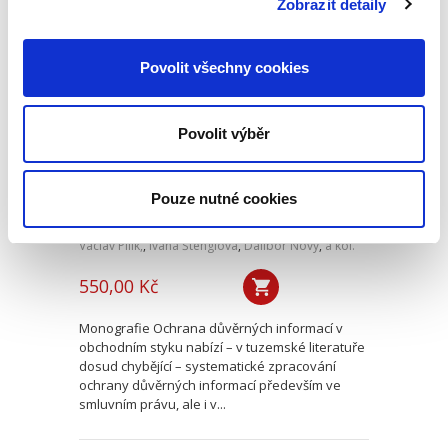
Zobrazit detaily
Ochrana důvěrných
Povolit všechny cookies
informací v
obchodním styku
Povolit výběr
Pouze nutné cookies
Václav Pilík,
,
Ivana Štenglová
,
Dalibor Nový
,
a kol.
550,00 Kč
Monografie Ochrana důvěrných informací v
obchodním styku nabízí – v tuzemské literatuře
dosud chybějící – systematické zpracování
ochrany důvěrných informací především ve
smluvním právu, ale i v...