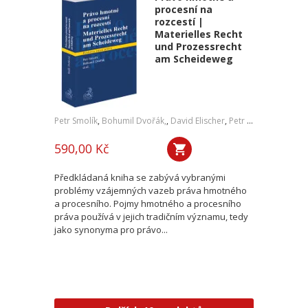
procesní na
rozcestí |
Materielles Recht
und Prozessrecht
am Scheideweg
Petr Smolík
,
Bohumil Dvořák,
,
David Elischer
,
Petr Lavický
,
Tomáš 
590,00 Kč
Předkládaná kniha se zabývá vybranými
problémy vzájemných vazeb práva hmotného
a procesního. Pojmy hmotného a procesního
práva používá v jejich tradičním významu, tedy
jako synonyma pro právo...