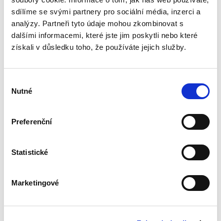
fondů z pohledu orgánů činných v trestním
sdílíme se svými partnery pro sociální média, inzerci a
řízení. Přestože je...
analýzy. Partneři tyto údaje mohou zkombinovat s
dalšími informacemi, které jste jim poskytli nebo které
získali v důsledku toho, že používáte jejich služby.
Dvacet let
vnitrostátní
aplikace práva EU
Výběr
Nutné
souhlasu
Preferenční
Michal Bobek
,
Petr Bříza
,
Pavlína Hubková
Statistické
890,00 Kč
Jak právo EU ovlivňuje výklad a aplikaci
Marketingové
českého právního řádu? Tato publikace nabízí
ohlédnutí za prvními dvěma dekádami členství
České republiky v Evropské unii a ptá se: Byly
vyhlídky a predikce...