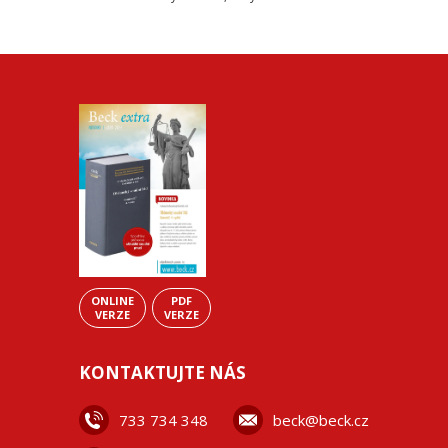
ONLINE
PDF
VERZE
VERZE
KONTAKTUJTE NÁS
733 734 348
beck@beck.cz