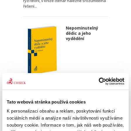
ryzí teorii, v knize čtenář nalezne srozumitelná
řešení...
Nepominutelný
dědic a jeho
vydědění
Iveta Vankátová
340,00 Kč
Tato webová stránka používá cookies
Nová monografie se věnuje problematice
nepominutelného dědice, jeho vydědění a
K personalizaci obsahu a reklam, poskytování funkcí
opominutí, což jsou témata, která se po přijetí
sociálních médií a analýze naší návštěvnosti využíváme
nového občanského zákoníku v roce 2014 stala
soubory cookie. Informace o tom, jak náš web používáte,
mimořádně aktuální v...