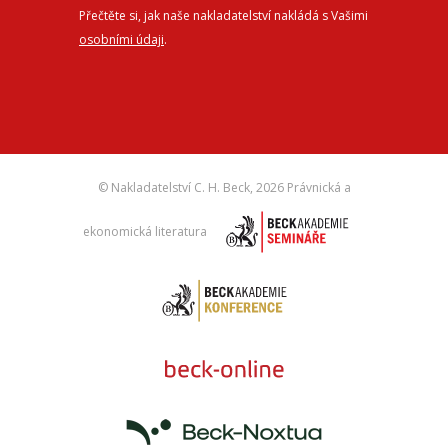
Přečtěte si, jak naše nakladatelství nakládá s Vašimi
osobními údaji
.
© Nakladatelství C. H. Beck,
2026 Právnická a
ekonomická literatura