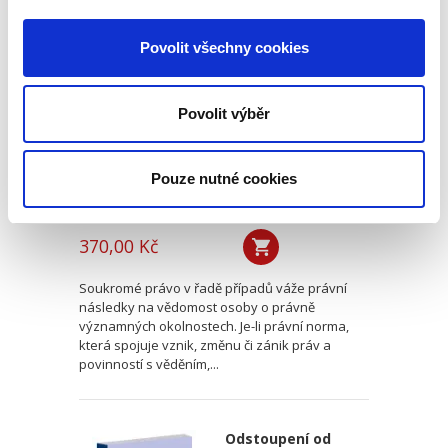
Přičitatelnost
vědění o právně
Povolit všechny cookies
významných
okolnostech
právnickým
Povolit výběr
osobám
Pouze nutné cookies
Luboš Brim
370,00 Kč
Soukromé právo v řadě případů váže právní
následky na vědomost osoby o právně
významných okolnostech. Je-li právní norma,
která spojuje vznik, změnu či zánik práv a
povinností s věděním,...
Odstoupení od