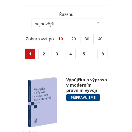
Řazení:
nejnovější
Zobrazovat po
10
20
30
40
...
1
2
3
4
5
8
Výpůjčka a výprosa
v moderním
právním vývoji
PŘIPRAVUJEME