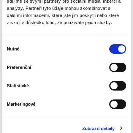
sdílíme se svými partnery pro sociální média, inzerci a
analýzy. Partneři tyto údaje mohou zkombinovat s
dalšími informacemi, které jste jim poskytli nebo které
Deset let účinnosti
získali v důsledku toho, že používáte jejich služby.
občanského
zákoníku
Výběr
Nutné
souhlasu
Preferenční
Renáta Šínová,
350,00 Kč
Statistické
Kniha je sborníkem příspěvků vystupujících na
konferenci k deseti letům účinnosti
Marketingové
občanského zákoníku konané v lednu 2024 na
Právnické fakultě UP v Olomouci. Jejími
spoluautory jsou soudci...
Zobrazit detaily