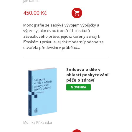
Jan Kabát
450,00 Kč
Monografie se zabývá vývojem výpůjčky a
výprosy jako dvou tradičních institutů
závazkového práva, jejichž kořeny sahají k
římskému právu a jejichž moderní podoba se
utvářela především v průběhu...
Smlouva o díle v
oblasti poskytování
péče o zdraví
NOVINKA
Monika Příkazská