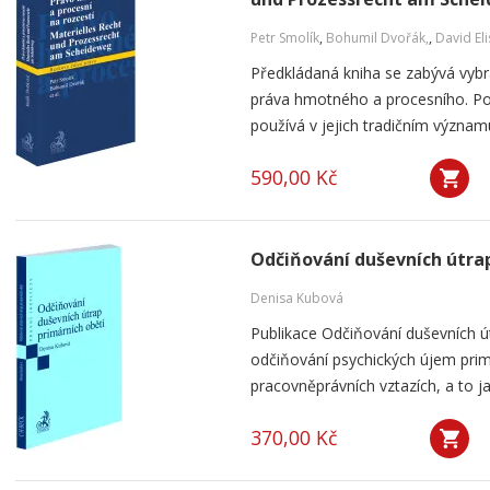
Petr Smolík
,
Bohumil Dvořák,
,
David El
Předkládaná kniha se zabývá vyb
práva hmotného a procesního. P
používá v jejich tradičním význam
590,00 Kč
Odčiňování duševních útrap
Denisa Kubová
Publikace Odčiňování duševních út
odčiňování psychických újem prim
pracovněprávních vztazích, a to ja
370,00 Kč