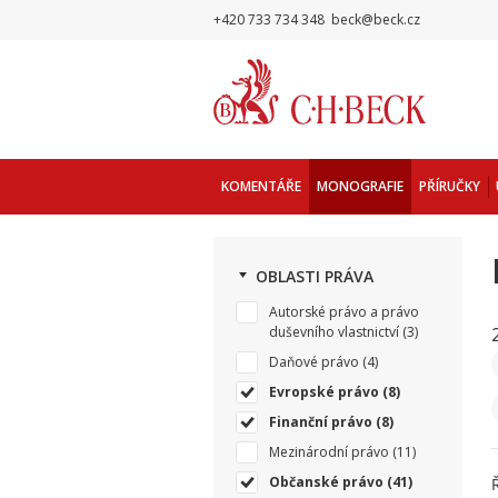
+420 733 734 348
beck@beck.cz
KOMENTÁŘE
MONOGRAFIE
PŘÍRUČKY
OBLASTI PRÁVA
Autorské právo a právo
duševního vlastnictví
(3)
Daňové právo
(4)
Evropské právo
(8)
Finanční právo
(8)
Mezinárodní právo
(11)
Občanské právo
(41)