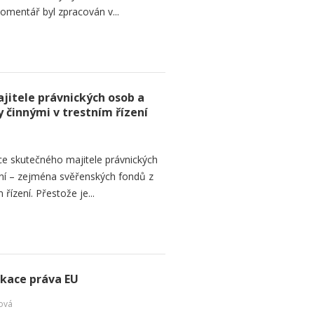
omentář byl zpracován v...
jitele právnických osob a
 činnými v trestním řízení
ce skutečného majitele právnických
ní – zejména svěřenských fondů z
řízení. Přestože je...
ikace práva EU
ová