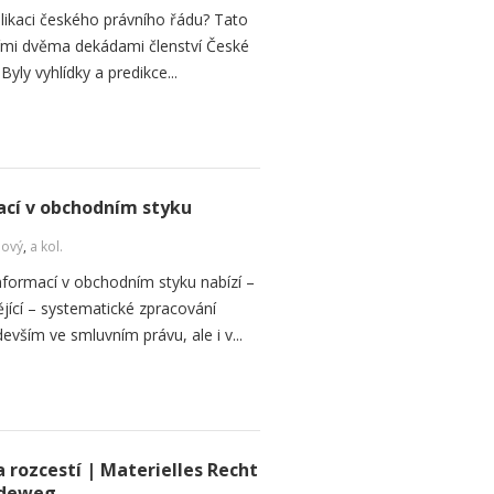
plikaci českého právního řádu? Tato
vními dvěma dekádami členství České
Byly vyhlídky a predikce...
cí v obchodním styku
Nový
,
a kol.
formací v obchodním styku nabízí –
jící – systematické zpracování
vším ve smluvním právu, ale i v...
 rozcestí | Materielles Recht
ideweg