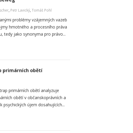
ischer
,
Petr Lavický
,
Tomáš Pohl
ranými problémy vzájemných vazeb
ojmy hmotného a procesního práva
u, tedy jako synonyma pro právo...
 primárních obětí
rap primárních obětí analyzuje
árních obětí v občanskoprávních a
k psychických újem dosahujících...