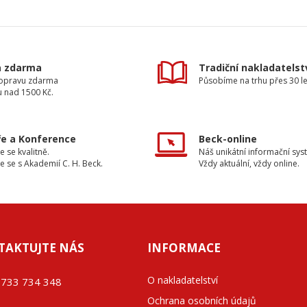
a zdarma
Tradiční nakladatelst
dopravu zdarma
Působíme na trhu přes 30 le
u nad 1500 Kč.
e a Konference
Beck-online
e se kvalitně.
Náš unikátní informační sys
e se s Akademií C. H. Beck.
Vždy aktuální, vždy online.
TAKTUJTE NÁS
INFORMACE
O nakladatelství
733 734 348
Ochrana osobních údajů