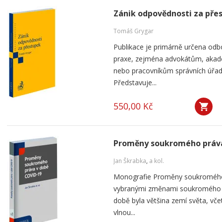
Zánik odpovědnosti za pře
Tomáš Grygar
Publikace je primárně určena odb
praxe, zejména advokátům, aka
nebo pracovníkům správních úřad
Představuje...
550,00 Kč
Proměny soukromého práva
Jan Škrabka
,
a kol.
Monografie Proměny soukromého
vybranými změnami soukromého pr
době byla většina zemí světa, vče
vlnou...