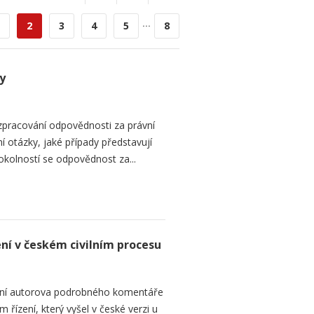
...
2
3
4
5
8
y
zpracování odpovědnosti za právní
 otázky, jaké případy představují
 okolností se odpovědnost za...
ení v českém civilním procesu
ání autorova podrobného komentáře
 řízení, který vyšel v české verzi u