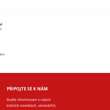
ví
t.
tém.
PŘIPOJTE SE K NÁM
Buďte informovaní o našich
knižních novinkách, seminářích,