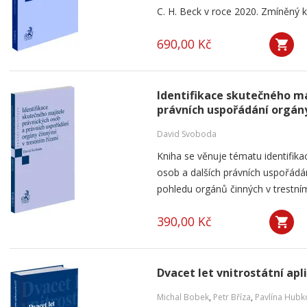
C. H. Beck v roce 2020. Zmíněný k
690,00 Kč
Identifikace skutečného ma
právních uspořádání orgány
David Svoboda
Kniha se věnuje tématu identifika
osob a dalších právních uspořádá
pohledu orgánů činných v trestním 
390,00 Kč
Dvacet let vnitrostátní apl
Michal Bobek
,
Petr Bříza
,
Pavlína Hubk