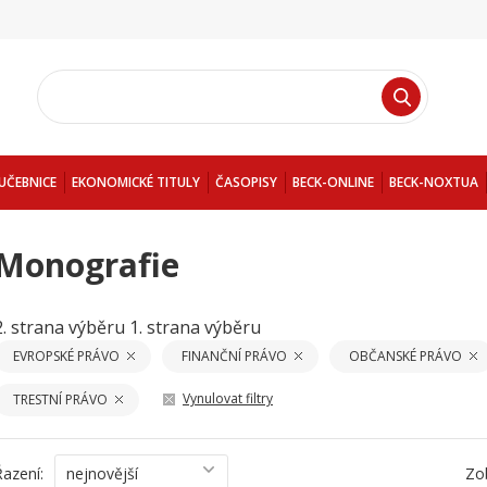
UČEBNICE
EKONOMICKÉ TITULY
ČASOPISY
BECK-ONLINE
BECK-NOXTUA
Monografie
2. strana výběru
1. strana výběru
EVROPSKÉ PRÁVO
FINANČNÍ PRÁVO
OBČANSKÉ PRÁVO
Vynulovat filtry
TRESTNÍ PRÁVO
Řazení:
nejnovější
Zo