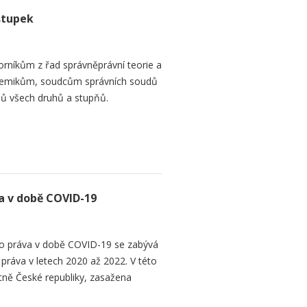
stupek
orníkům z řad správněprávní teorie a
demikům, soudcům správních soudů
ů všech druhů a stupňů.
 v době COVID-19
 práva v době COVID-19 se zabývá
áva v letech 2020 až 2022. V této
tně České republiky, zasažena