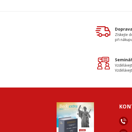
Doprav
Získejte 
při nákup
Seminář
Vzdělávejt
Vzdělávejt
KON