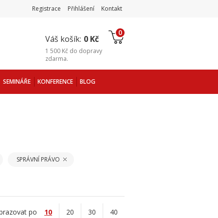
Registrace
Přihlášení
Kontakt
0
Váš košík:
0 Kč
1 500 Kč
do
dopravy
zdarma
.
SEMINÁŘE
KONFERENCE
BLOG
SPRÁVNÍ PRÁVO
brazovat po
10
20
30
40