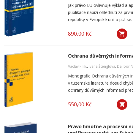
Jak právo EU ovlivňuje výklad a a
publikace nabízí ohlédnutí za pr
republiky v Evropské unii a ptá se: 
890,00 Kč
Ochrana důvěrných informa
Václav Pilík,
,
Ivana Štenglová
,
Dalibor 
Monografie Ochrana důvěrných in
v tuzemské literatuře dosud chybě
ochrany důvěrných informací přede
550,00 Kč
Právo hmotné a procesní na
und Prozessrecht am Sche