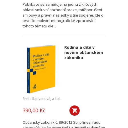
Publikace se zaměřuje na jednu z klíčových
oblastí smluvní obchodní praxe, totiž porušení
smlouvy a právní následky s tím spojené. Jde o
první komplexní monografické zpracování
tohoto tématu dle...
Rodina a dítě v
novém občanském
zákoníku
Senta Radvanová
,
a kol.
390,00 Kč
Občanský zákoník č. 89/2012 Sb. přinesl řadu
zásadních změn mimo jiné i v úpravě rodinného