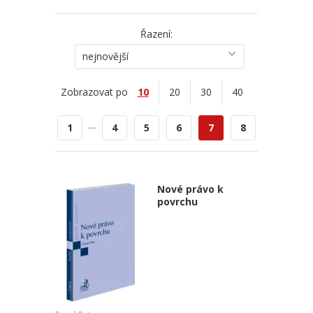
Řazení:
nejnovější
Zobrazovat po
10
20
30
40
...
1
4
5
6
7
8
Nové právo k
povrchu