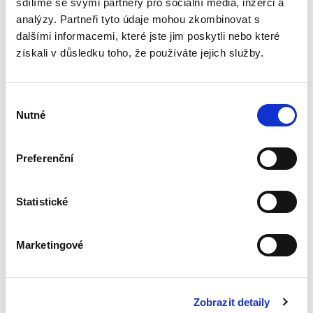
sdílíme se svými partnery pro sociální média, inzerci a
analýzy. Partneři tyto údaje mohou zkombinovat s
dalšími informacemi, které jste jim poskytli nebo které
Společné jmění
získali v důsledku toho, že používáte jejich služby.
manželů
Výběr
Nutné
souhlasu
Preferenční
Jindřich Psutka
490,00 Kč
Statistické
Publikace pojednává o společném jmění
manželů po přijetí nového občanského
Marketingové
zákoníku. Jakkoliv je tento institut stále pevně
usazen na čelním místě úpravy manželského
majetkového práva, i on...
Zobrazit detaily