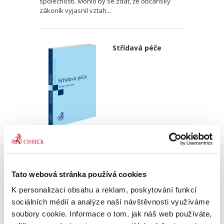
společností. Mohlo by se zdát, že občanský
zákoník vyjasnil vztah...
Střídavá péče
Milan Trávníček
290,00 Kč
Tato webová stránka používá cookies
Publikace se zabývá současnou právní
úpravou střídavé péče v občanském zákoníku
K personalizaci obsahu a reklam, poskytování funkcí
a shrnuje, k jakým změnám došlo oproti úpravě
sociálních médií a analýze naší návštěvnosti využíváme
v zákoně o rodině, přičemž vychází zejména z
soubory cookie. Informace o tom, jak náš web používáte,
nejnovější judikatury...