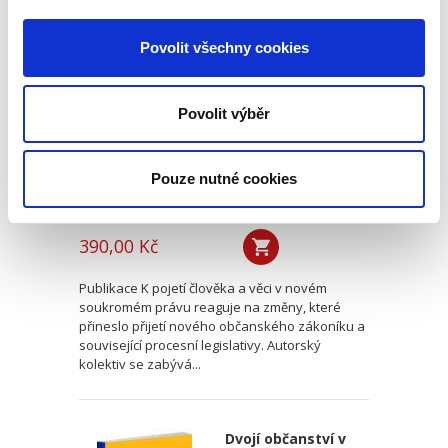
K pojetí člověka a
věci v novém
Povolit všechny cookies
soukromém právu
Povolit výběr
Pouze nutné cookies
Jana Petrov Křiváčková
,
Klára Hamuľáková
,
Tomáš Tintěra
,
a kol.
390,00 Kč
Publikace K pojetí člověka a věci v novém
soukromém právu reaguje na změny, které
přineslo přijetí nového občanského zákoníku a
související procesní legislativy. Autorský
kolektiv se zabývá...
Dvojí občanství v