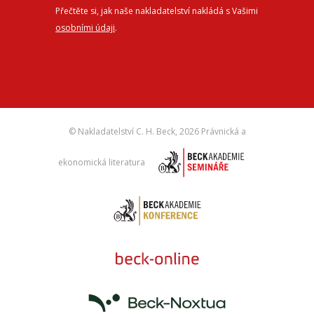
Přečtěte si, jak naše nakladatelství nakládá s Vašimi
osobními údaji
.
© Nakladatelství C. H. Beck,
2026 Právnická a
ekonomická literatura