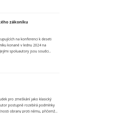
ského zákoníku
upujících na konferenci k deseti
níku konané v lednu 2024 na
ejími spoluautory jsou soudci...
dek pro zmeškání jako klasický
. Autor postupně rozebírá podmínky
žnosti obrany proti němu, přičemž...