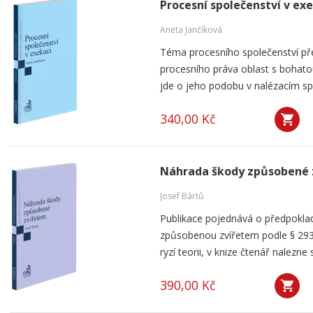
Procesní společenství v ex
Aneta Jančíková
Téma procesního společenství pře
procesního práva oblast s bohatou
jde o jeho podobu v nalézacím spo
340,00 Kč
Náhrada škody způsobené 
Josef Bártů
Publikace pojednává o předpoklad
způsobenou zvířetem podle § 293
ryzí teorii, v knize čtenář nalezne 
390,00 Kč