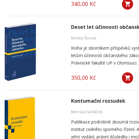
340,00 Kč
Deset let účinnosti občan
Renáta Šínová,
Kniha je sborníkem příspěvků vyst
letům účinnosti občanského záko
Právnické fakultě UP v Olomouci. J
350,00 Kč
Kontumační rozsudek
Miroslav Sedláček,
Publikace podrobně zkoumá rozsu
institut civilního sporného řízení
jeho vydání, právní důsledky i mo