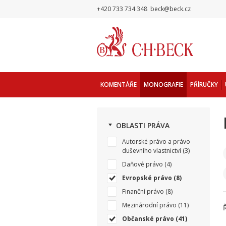
+420 733 734 348
beck@beck.cz
KOMENTÁŘE
MONOGRAFIE
PŘÍRUČKY
OBLASTI PRÁVA
Autorské právo a právo
duševního vlastnictví
(3)
Daňové právo
(4)
Evropské právo
(8)
Finanční právo
(8)
Mezinárodní právo
(11)
Občanské právo
(41)