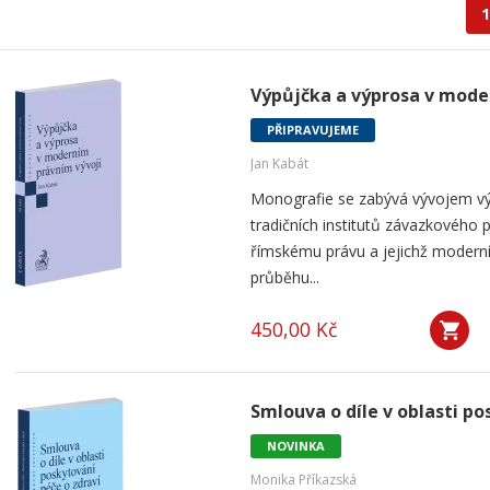
1
Výpůjčka a výprosa v mode
PŘIPRAVUJEME
Jan Kabát
Monografie se zabývá vývojem vý
tradičních institutů závazkového p
římskému právu a jejichž modern
průběhu...
450,00 Kč
Smlouva o díle v oblasti po
NOVINKA
Monika Příkazská