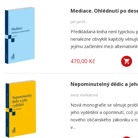
Mediace. Ohlédnutí po dese
Jan Jaroš
Předkládaná kniha není typickou p
nenalezne obvyklé kapitoly věnují
jejímu začlenění mezi alternativní
470,00 Kč
Nepominutelný dědic a jeh
Iveta Vankátová
Nová monografie se věnuje probl
jeho vydědění a opominutí, což js
nového občanského zákoníku v ro
v...