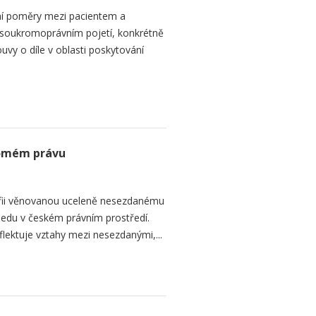
ní poměry mezi pacientem a
 soukromoprávním pojetí, konkrétně
vy o díle v oblasti poskytování
romém právu
fii věnovanou uceleně nesezdanému
edu v českém právním prostředí.
lektuje vztahy mezi nesezdanými,...