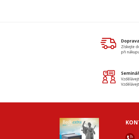
Doprav
Získejte 
při nákup
Seminář
Vzdělávejt
Vzdělávejt
KON