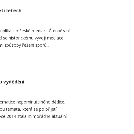
ti letech
ublikací o české mediaci. Čtenář v ní
cí se historickému vývoji mediace,
mi způsoby řešení sporů,...
o vydědění
ematice nepominutelného dědice,
ou témata, která se po přijetí
ce 2014 stala mimořádně aktuální