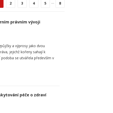
...
2
3
4
5
8
rním právním vývoji
půjčky a výprosy jako dvou
ráva, jejichž kořeny sahají k
í podoba se utvářela především v
skytování péče o zdraví