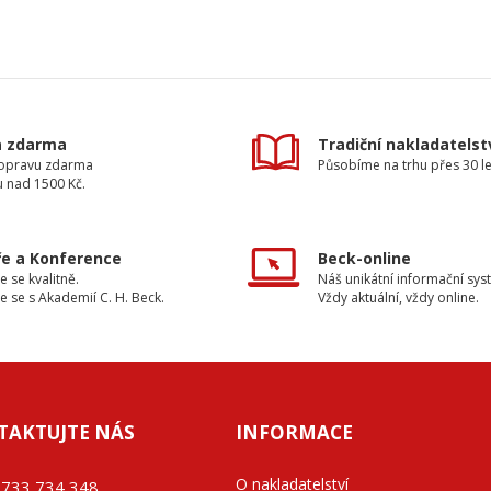
a zdarma
Tradiční nakladatelst
dopravu zdarma
Působíme na trhu přes 30 le
u nad 1500 Kč.
e a Konference
Beck-online
e se kvalitně.
Náš unikátní informační sys
e se s Akademií C. H. Beck.
Vždy aktuální, vždy online.
TAKTUJTE NÁS
INFORMACE
O nakladatelství
733 734 348