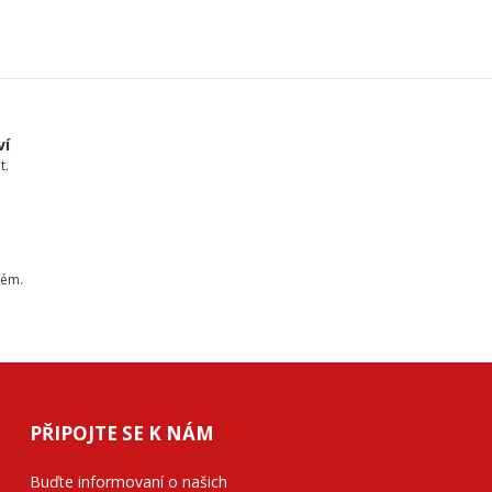
ví
t.
tém.
PŘIPOJTE SE K NÁM
Buďte informovaní o našich