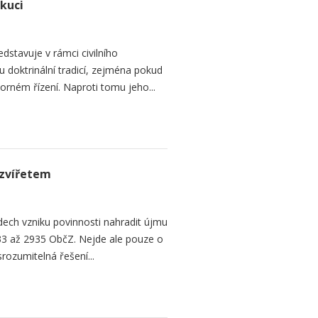
ekuci
dstavuje v rámci civilního
 doktrinální tradicí, zejména pokud
rném řízení. Naproti tomu jeho...
zvířetem
ech vzniku povinnosti nahradit újmu
3 až 2935 ObčZ. Nejde ale pouze o
srozumitelná řešení...