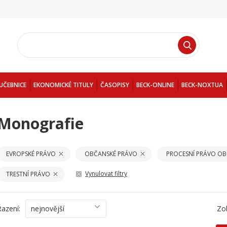
UČEBNICE
EKONOMICKÉ TITULY
ČASOPISY
BECK-ONLINE
BECK-NOXTUA
Monografie
EVROPSKÉ PRÁVO
OBČANSKÉ PRÁVO
PROCESNÍ PRÁVO O
Vynulovat filtry
TRESTNÍ PRÁVO
Řazení:
nejnovější
Zo