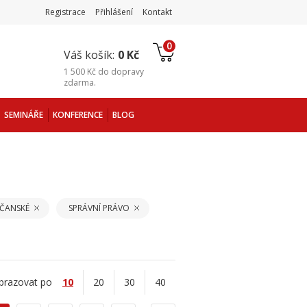
Registrace
Přihlášení
Kontakt
0
Váš košík:
0 Kč
1 500 Kč
do
dopravy
zdarma
.
SEMINÁŘE
KONFERENCE
BLOG
BČANSKÉ
SPRÁVNÍ PRÁVO
brazovat po
10
20
30
40