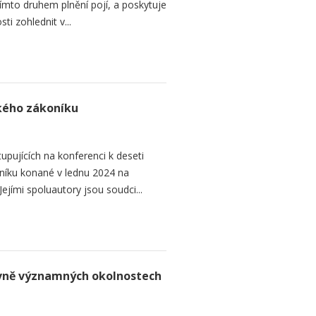
 tímto druhem plnění pojí, a poskytuje
ti zohlednit v...
ského zákoníku
upujících na konferenci k deseti
níku konané v lednu 2024 na
ejími spoluautory jsou soudci...
rávně významných okolnostech