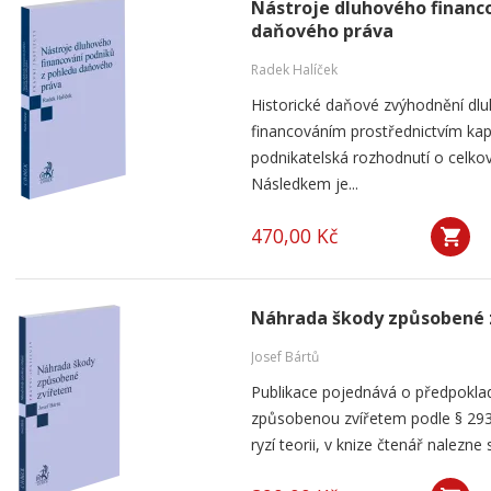
Nástroje dluhového financ
daňového práva
Radek Halíček
Historické daňové zvýhodnění dlu
financováním prostřednictvím kap
podnikatelská rozhodnutí o celkov
Následkem je...
470,00 Kč
Náhrada škody způsobené 
Josef Bártů
Publikace pojednává o předpoklad
způsobenou zvířetem podle § 293
ryzí teorii, v knize čtenář nalezne 