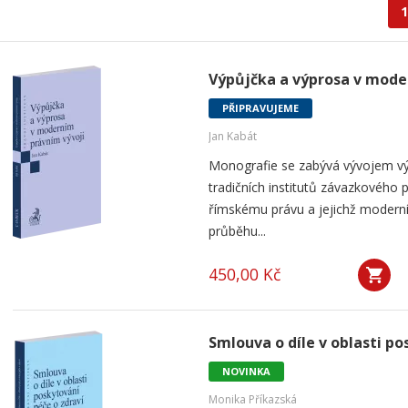
1
Výpůjčka a výprosa v mode
PŘIPRAVUJEME
Jan Kabát
Monografie se zabývá vývojem vý
tradičních institutů závazkového p
římskému právu a jejichž modern
průběhu...
450,00 Kč
Smlouva o díle v oblasti po
NOVINKA
Monika Příkazská