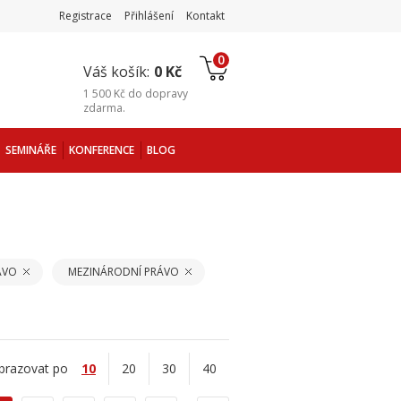
Registrace
Přihlášení
Kontakt
0
Váš košík:
0 Kč
1 500 Kč
do
dopravy
zdarma
.
SEMINÁŘE
KONFERENCE
BLOG
ÁVO
MEZINÁRODNÍ PRÁVO
brazovat po
10
20
30
40