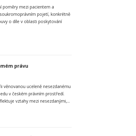
ní poměry mezi pacientem a
 soukromoprávním pojetí, konkrétně
vy o díle v oblasti poskytování
romém právu
fii věnovanou uceleně nesezdanému
edu v českém právním prostředí.
lektuje vztahy mezi nesezdanými,...