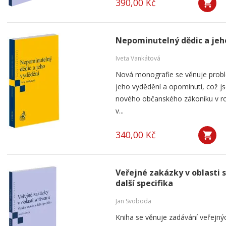
390,00 Kč
Nepominutelný dědic a jeh
Iveta Vankátová
Nová monografie se věnuje probl
jeho vydědění a opominutí, což js
nového občanského zákoníku v ro
v...
340,00 Kč
Veřejné zakázky v oblasti 
další specifika
Jan Svoboda
Kniha se věnuje zadávání veřejnýc