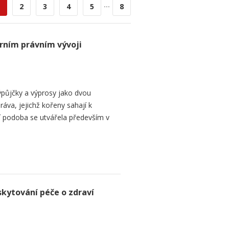
...
2
3
4
5
8
rním právním vývoji
půjčky a výprosy jako dvou
ráva, jejichž kořeny sahají k
í podoba se utvářela především v
skytování péče o zdraví