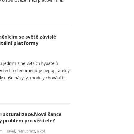
 o rovnováze mezi pracovním a...
ěnícím se světě závislé
itální platformy
ou jedním z největších hybatelů
liv těchto fenoménů je nepopíratelný
naše návyky, modely chování i...
strukturalizace.Nová šance
ý problém pro věřitele?
il Havel
,
Petr Sprinz
,
a kol.