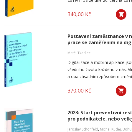
2019/1158 ze dne 20. června 2019
340,00 Kč
Postavení zaměstnance v m
práce se zaměřením na dig
Matěj Tkadlec
Digitalizace a mobilní aplikace js
všedního života každého z nás. V
a oba zásadním způsobem změnily 
370,00 Kč
2023: Start preventivní re
pro podnikatele, nebo velk
Jaroslav Schönfeld
,
Michal Kuděj
,
Bohum