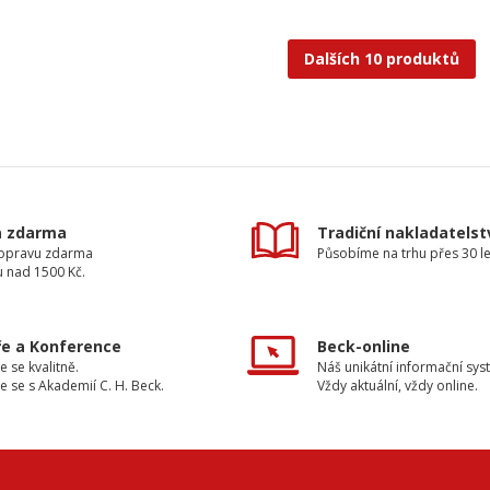
Dalších 10 produktů
a zdarma
Tradiční nakladatelst
dopravu zdarma
Působíme na trhu přes 30 le
u nad 1500 Kč.
e a Konference
Beck-online
e se kvalitně.
Náš unikátní informační sys
e se s Akademií C. H. Beck.
Vždy aktuální, vždy online.