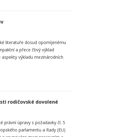
uv
ké literatuře dosud opomíjenému
paktní a přece čtivý výklad
 aspekty výkladu mezinárodních
sti rodičovské dovolené
é právní úpravy s požadavky čl. 5
Evropského parlamentu a Rady (EU)