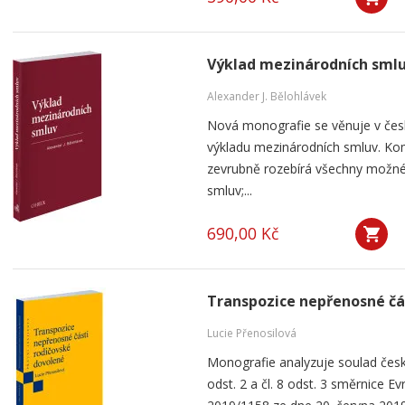
Výklad mezinárodních sml
Alexander J. Bělohlávek
Nová monografie se věnuje v čes
výkladu mezinárodních smluv. Kom
zevrubně rozebírá všechny možné
smluv;...
690,00 Kč
Transpozice nepřenosné čá
Lucie Přenosilová
Monografie analyzuje soulad česk
odst. 2 a čl. 8 odst. 3 směrnice 