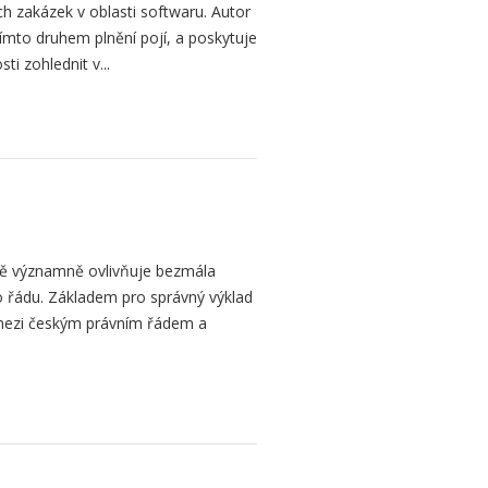
h zakázek v oblasti softwaru. Autor
 tímto druhem plnění pojí, a poskytuje
ti zohlednit v...
bě významně ovlivňuje bezmála
 řádu. Základem pro správný výklad
mezi českým právním řádem a