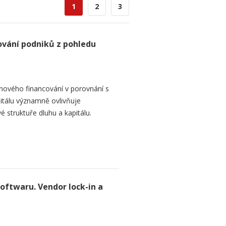
1
2
3
ování podniků z pohledu
hového financování v porovnání s
itálu významně ovlivňuje
é struktuře dluhu a kapitálu.
softwaru. Vendor lock-in a