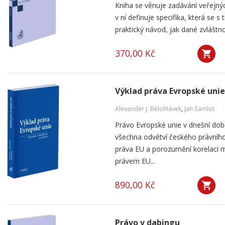
Kniha se věnuje zadávání veřejnýc
v ní definuje specifika, která se s
praktický návod, jak dané zvláštnos
370,00 Kč
Výklad práva Evropské unie
Alexander J. Bělohlávek
,
Jan Šamlot
Právo Evropské unie v dnešní do
všechna odvětví českého právního
práva EU a porozumění korelaci 
právem EU...
890,00 Kč
Právo v dabingu