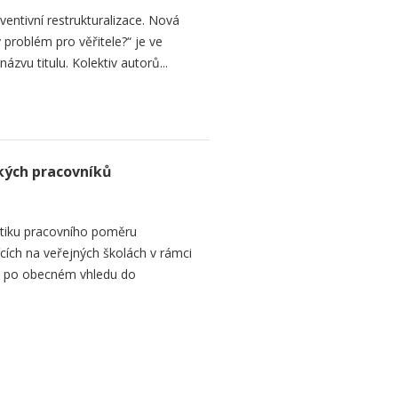
ventivní restrukturalizace. Nová
 problém pro věřitele?“ je ve
názvu titulu. Kolektiv autorů...
kých pracovníků
tiku pracovního poměru
ích na veřejných školách v rámci
 se po obecném vhledu do