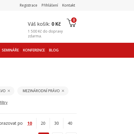
Registrace
Přihlášení
Kontakt
0
Váš košík:
0 Kč
1 500 Kč
do
dopravy
zdarma
.
SEMINÁŘE
KONFERENCE
BLOG
ÁVO
MEZINÁRODNÍ PRÁVO
iltry
brazovat po
10
20
30
40