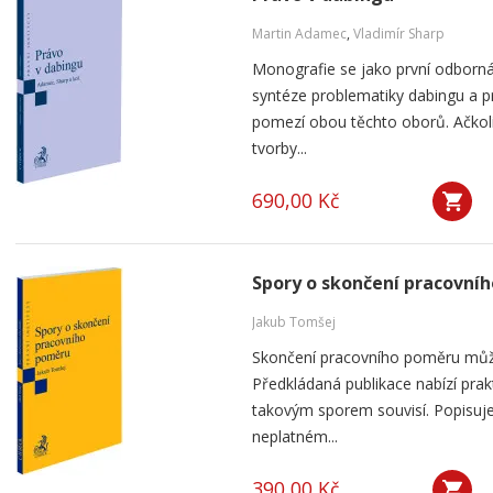
Martin Adamec
,
Vladimír Sharp
Monografie se jako první odborná
syntéze problematiky dabingu a p
pomezí obou těchto oborů. Ačko
tvorby...
690,00 Kč
Spory o skončení pracovní
Jakub Tomšej
Skončení pracovního poměru můž
Předkládaná publikace nabízí prak
takovým sporem souvisí. Popisuje
neplatném...
390,00 Kč