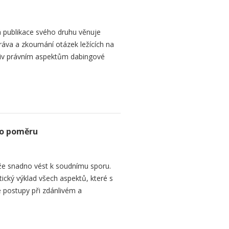
 publikace svého druhu věnuje
ráva a zkoumání otázek ležících na
liv právním aspektům dabingové
ho poměru
e snadno vést k soudnímu sporu.
tický výklad všech aspektů, které s
 postupy při zdánlivém a