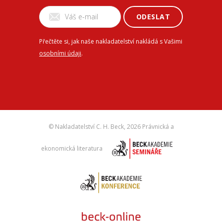
ODESLAT
Přečtěte si, jak naše nakladatelství nakládá s Vašimi
osobními údaji
.
© Nakladatelství C. H. Beck,
2026 Právnická a
ekonomická literatura