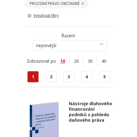
PROCESNÍ PRÁVO OBČANSKÉ
Vynulovat filtry
Řazení:
nejnovější
Zobrazovat po
10
20
30
40
1
2
3
4
5
Nástroje dluhového
financování
podniků z pohledu
daňového práva