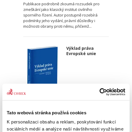
Publikace podrobně zkoumá rozsudek pro
zmeškání jako klasický institut civilního
sporného řízení. Autor postupně rozebírá
podmínky jeho vydání, právní důsledky i
možnosti obrany proti němu, přičemž...
Výklad práva
Evropské unie
Alexander J. Bělohlávek
,
Jan Šamlot
890,00 Kč
Tato webová stránka používá cookies
K personalizaci obsahu a reklam, poskytování funkcí
Právo Evropské unie v dnešní době významně
sociálních médií a analýze naší návštěvnosti využíváme
ovlivňuje bezmála všechna odvětví českého