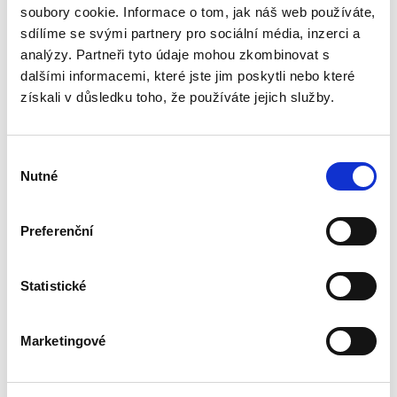
soubory cookie. Informace o tom, jak náš web používáte,
právního řádu. Základem pro správný výklad
práva EU a porozumění korelaci mezi českým
sdílíme se svými partnery pro sociální média, inzerci a
právním řádem a právem EU...
analýzy. Partneři tyto údaje mohou zkombinovat s
dalšími informacemi, které jste jim poskytli nebo které
získali v důsledku toho, že používáte jejich služby.
Právo v dabingu
Výběr
Nutné
souhlasu
Preferenční
Martin Adamec
,
Vladimír Sharp
Statistické
690,00 Kč
Marketingové
Monografie se jako první odborná publikace
svého druhu věnuje syntéze problematiky
dabingu a práva a zkoumání otázek ležících na