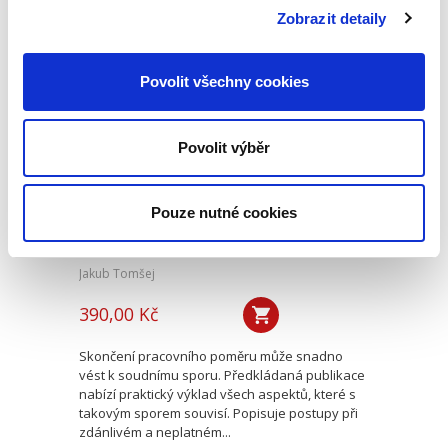
pomezí obou těchto oborů. Ačkoliv právním
Zobrazit detaily
aspektům dabingové tvorby...
Povolit všechny cookies
Spory o skončení
pracovního poměru
Povolit výběr
Pouze nutné cookies
Jakub Tomšej
390,00 Kč
Skončení pracovního poměru může snadno
vést k soudnímu sporu. Předkládaná publikace
nabízí praktický výklad všech aspektů, které s
takovým sporem souvisí. Popisuje postupy při
zdánlivém a neplatném...