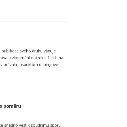
 publikace svého druhu věnuje
ráva a zkoumání otázek ležících na
liv právním aspektům dabingové
ho poměru
e snadno vést k soudnímu sporu.