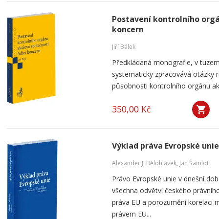
Postavení kontrolního orgá
koncern
Jiří Bálek
Předkládaná monografie, v tuzems
systematicky zpracovává otázky ro
působnosti kontrolního orgánu akc
350,00 Kč
Výklad práva Evropské unie
Alexander J. Bělohlávek
,
Jan Šamlot
Právo Evropské unie v dnešní do
všechna odvětví českého právního
práva EU a porozumění korelaci 
právem EU...