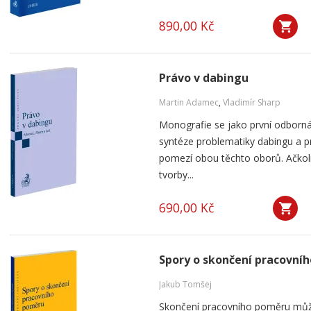
890,00 Kč
Právo v dabingu
Martin Adamec
,
Vladimír Sharp
Monografie se jako první odborná
syntéze problematiky dabingu a p
pomezí obou těchto oborů. Ačko
tvorby...
690,00 Kč
Spory o skončení pracovní
Jakub Tomšej
Skončení pracovního poměru můž