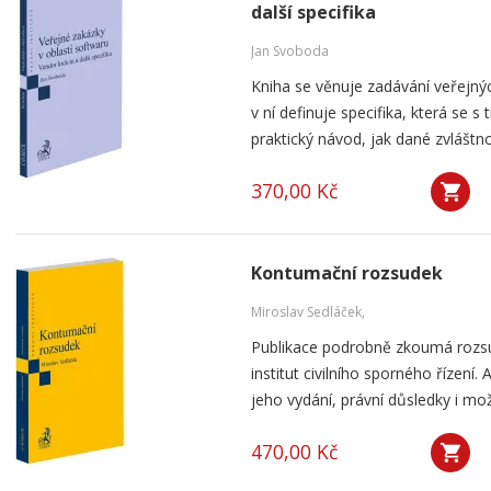
další specifika
Jan Svoboda
Kniha se věnuje zadávání veřejnýc
v ní definuje specifika, která se s
praktický návod, jak dané zvláštnos
370,00 Kč
Kontumační rozsudek
Miroslav Sedláček,
Publikace podrobně zkoumá rozsu
institut civilního sporného řízení
jeho vydání, právní důsledky i mo
470,00 Kč