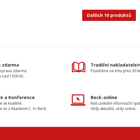
Dalších 10 produktů
a zdarma
Tradiční nakladatelst
dopravu zdarma
Působíme na trhu přes 30 le
u nad 1500 Kč.
e a Konference
Beck-online
e se kvalitně.
Náš unikátní informační sys
e se s Akademií C. H. Beck.
Vždy aktuální, vždy online.