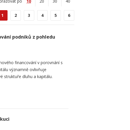
brazovat po
10
20
30
40
1
2
3
4
5
6
ování podniků z pohledu
hového financování v porovnání s
itálu významně ovlivňuje
é struktuře dluhu a kapitálu.
ekuci