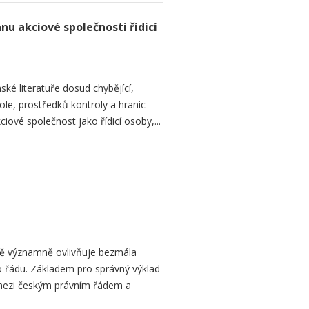
nu akciové společnosti řídicí
ké literatuře dosud chybějící,
le, prostředků kontroly a hranic
iové společnost jako řídicí osoby,...
bě významně ovlivňuje bezmála
 řádu. Základem pro správný výklad
mezi českým právním řádem a