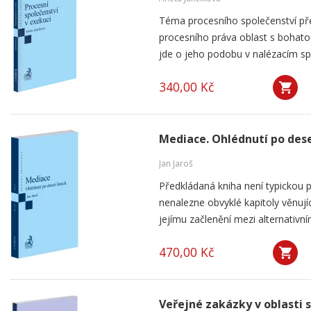
Téma procesního společenství pře
procesního práva oblast s bohatou
jde o jeho podobu v nalézacím spo
340,00 Kč
Mediace. Ohlédnutí po dese
Jan Jaroš
Předkládaná kniha není typickou p
nenalezne obvyklé kapitoly věnují
jejímu začlenění mezi alternativní
470,00 Kč
Veřejné zakázky v oblasti 