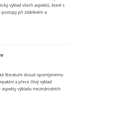
tický výklad všech aspektů, které s
 postupy při zdánlivém a
uv
ké literatuře dosud opomíjenému
paktní a přece čtivý výklad
 aspekty výkladu mezinárodních