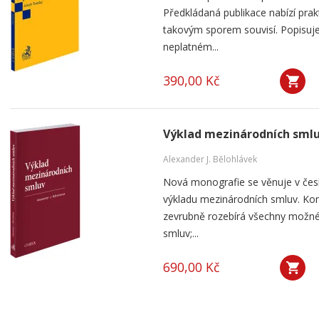
Předkládaná publikace nabízí prak
takovým sporem souvisí. Popisuje
neplatném...
390,00 Kč
Výklad mezinárodních sml
Alexander J. Bělohlávek
Nová monografie se věnuje v čes
výkladu mezinárodních smluv. Kom
zevrubně rozebírá všechny možné
smluv;...
690,00 Kč