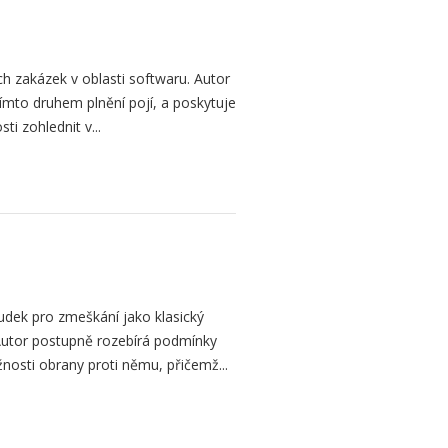
h zakázek v oblasti softwaru. Autor
 tímto druhem plnění pojí, a poskytuje
ti zohlednit v...
dek pro zmeškání jako klasický
. Autor postupně rozebírá podmínky
žnosti obrany proti němu, přičemž...