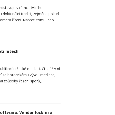
dstavuje v rámci civilního
 doktrinální tradicí, zejména pokud
rném řízení. Naproti tomu jeho...
ti letech
ublikací o české mediaci. Čtenář v ní
cí se historickému vývoji mediace,
mi způsoby řešení sporů,...
softwaru. Vendor lock-in a