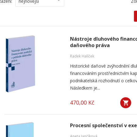
Řazení:
nejnovější
Zo
Nástroje dluhového financ
daňového práva
Radek Halíček
Historické daňové zvýhodnění dlu
financováním prostřednictvím kap
podnikatelská rozhodnutí o celkov
Následkem je...
470,00 Kč
Procesní společenství v ex
Aneta Jančíková