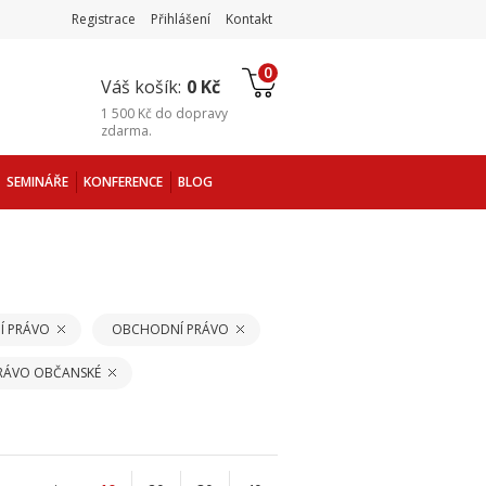
Registrace
Přihlášení
Kontakt
0
Váš košík:
0 Kč
1 500 Kč
do
dopravy
zdarma
.
SEMINÁŘE
KONFERENCE
BLOG
Í PRÁVO
OBCHODNÍ PRÁVO
PRÁVO OBČANSKÉ