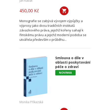
Jan Kabát
450,00 Kč
Monografie se zabývá vývojem výpůjčky a
výprosy jako dvou tradičních institutů
závazkového práva, jejichž kořeny sahají k
římskému právu a jejichž moderní podoba se
utvářela především v průběhu...
Smlouva o díle v
oblasti poskytování
péče o zdraví
NOVINKA
Monika Příkazská