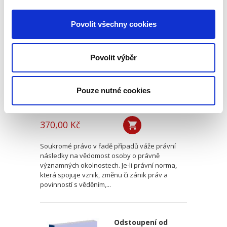
Přičitatelnost
vědění o právně
Povolit všechny cookies
významných
okolnostech
právnickým
Povolit výběr
osobám
Pouze nutné cookies
Luboš Brim
370,00 Kč
Soukromé právo v řadě případů váže právní
následky na vědomost osoby o právně
významných okolnostech. Je-li právní norma,
která spojuje vznik, změnu či zánik práv a
povinností s věděním,...
Odstoupení od