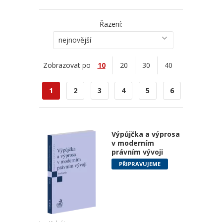
Řazení:
nejnovější
Zobrazovat po
10
20
30
40
1
2
3
4
5
6
Výpůjčka a výprosa
v moderním
právním vývoji
PŘIPRAVUJEME