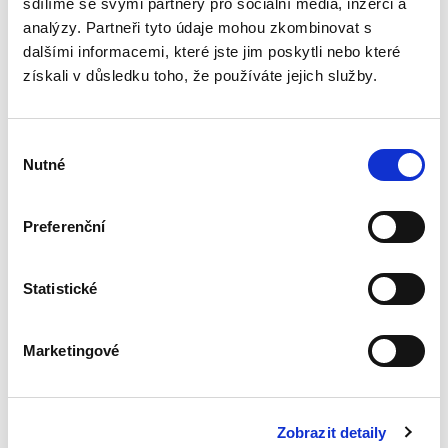
sdílíme se svými partnery pro sociální média, inzerci a
analýzy. Partneři tyto údaje mohou zkombinovat s
dalšími informacemi, které jste jim poskytli nebo které
Deset let účinnosti
získali v důsledku toho, že používáte jejich služby.
občanského
zákoníku
Výběr
Nutné
souhlasu
Preferenční
Renáta Šínová,
350,00 Kč
Statistické
Kniha je sborníkem příspěvků vystupujících na
konferenci k deseti letům účinnosti
Marketingové
občanského zákoníku konané v lednu 2024 na
Právnické fakultě UP v Olomouci. Jejími
spoluautory jsou soudci...
Zobrazit detaily