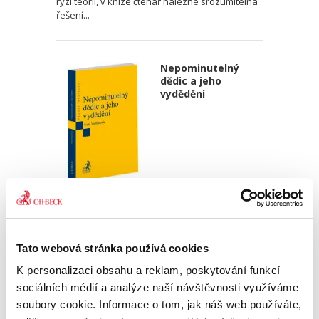
ryzí teorii, v knize čtenář nalezne srozumitelná
řešení...
Nepominutelný
dědic a jeho
vydědění
Iveta Vankátová
340,00 Kč
Tato webová stránka používá cookies
Nová monografie se věnuje problematice
nepominutelného dědice, jeho vydědění a
K personalizaci obsahu a reklam, poskytování funkcí
opominutí, což jsou témata, která se po přijetí
sociálních médií a analýze naší návštěvnosti využíváme
nového občanského zákoníku v roce 2014 stala
soubory cookie. Informace o tom, jak náš web používáte,
mimořádně aktuální v...