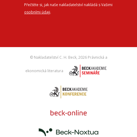
Přečtěte si, jak naše nakladatelství nakládá s Vašimi
osobními údaji
.
© Nakladatelství C. H. Beck,
2026 Právnická a
ekonomická literatura