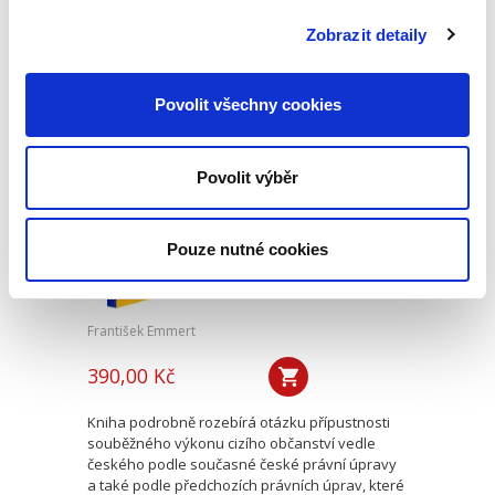
přineslo přijetí nového občanského zákoníku a
související procesní legislativy. Autorský
Zobrazit detaily
kolektiv se zabývá...
Povolit všechny cookies
Dvojí občanství v
českém právu. 2.
vydání
Povolit výběr
2. VYDÁNÍ
Pouze nutné cookies
František Emmert
390,00 Kč
Kniha podrobně rozebírá otázku přípustnosti
souběžného výkonu cizího občanství vedle
českého podle současné české právní úpravy
a také podle předchozích právních úprav, které