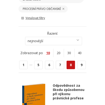
PROCESNÍ PRÁVO OBČANSKÉ
Vynulovat filtry
Řazení:
nejnovější
Zobrazovat po
10
20
30
40
...
1
5
6
7
8
9
Odpovědnost za
škodu způsobenou
při výkonu
právnické profese