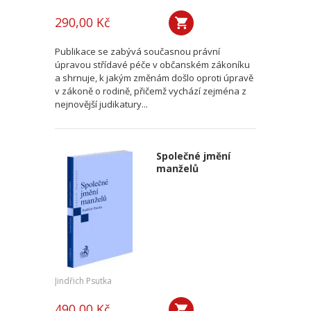
290,00 Kč
Publikace se zabývá současnou právní
úpravou střídavé péče v občanském zákoníku
a shrnuje, k jakým změnám došlo oproti úpravě
v zákoně o rodině, přičemž vychází zejména z
nejnovější judikatury...
Společné jmění
manželů
Jindřich Psutka
490,00 Kč