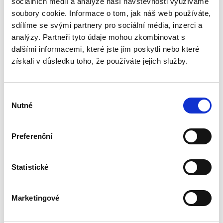
sociálních médií a analýze naší návštěvnosti využíváme
Tzv. zvláštní řízení soudní zákonodárce nově
upravil v jediném kodexu, a tím je oddělil od
soubory cookie. Informace o tom, jak náš web používáte,
běžných civilních sporů. Nynější právní úprava si
sdílíme se svými partnery pro sociální média, inzerci a
zasluhuje podrobnou praktickou i teoretickou
analýzy. Partneři tyto údaje mohou zkombinovat s
analýzu....
dalšími informacemi, které jste jim poskytli nebo které
získali v důsledku toho, že používáte jejich služby.
K pojetí člověka a
věci v novém
soukromém právu
Výběr
Nutné
souhlasu
Preferenční
Jana Petrov Křiváčková
,
Klára Hamuľáková
,
Tomáš Tintěra
,
a kol.
Statistické
390,00 Kč
Marketingové
Publikace K pojetí člověka a věci v novém
soukromém právu reaguje na změny, které