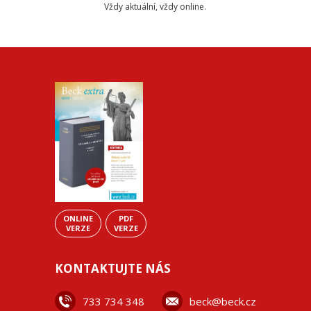
Vždy aktuální, vždy online.
ONLINE
PDF
VERZE
VERZE
KONTAKTUJTE NÁS
733 734 348
beck@beck.cz