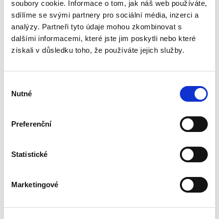
podle § 2933 až 2935 ObčZ. Nejde ale pouze o
soubory cookie. Informace o tom, jak náš web používáte,
ryzí teorii, v knize čtenář nalezne srozumitelná
sdílíme se svými partnery pro sociální média, inzerci a
řešení...
analýzy. Partneři tyto údaje mohou zkombinovat s
dalšími informacemi, které jste jim poskytli nebo které
získali v důsledku toho, že používáte jejich služby.
Mediace. Ohlédnutí
po deseti letech
Výběr
Nutné
souhlasu
Preferenční
Jan Jaroš
Statistické
470,00 Kč
Předkládaná kniha není typickou publikací o
Marketingové
české mediaci. Čtenář v ní nenalezne obvyklé
kapitoly věnující se historickému vývoji
mediace, jejímu začlenění mezi alternativními