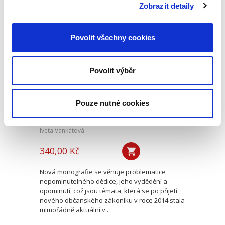
způsoby řešení sporů,...
Zobrazit detaily
Povolit všechny cookies
Nepominutelný
dědic a jeho
vydědění
Povolit výběr
Pouze nutné cookies
Iveta Vankátová
340,00 Kč
Nová monografie se věnuje problematice
nepominutelného dědice, jeho vydědění a
opominutí, což jsou témata, která se po přijetí
nového občanského zákoníku v roce 2014 stala
mimořádně aktuální v...