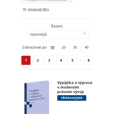
Vynulovat filtry
Řazení:
nejnovější
Zobrazovat po
10
20
30
40
...
1
2
3
4
5
8
Výpůjčka a výprosa
v moderním
právním vývoji
PŘIPRAVUJEME