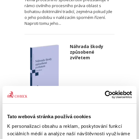
rámci civilního procesního práva oblast s
bohatou doktrinální tradicí, zejména pokud jde
o jeho podobu v nalézacím sporném řízení.
Naproti tomu jeho...
Náhrada škody
způsobené
zvířetem
Josef Bártů
390,00 Kč
Tato webová stránka používá cookies
K personalizaci obsahu a reklam, poskytování funkcí
Publikace pojednává o předpokladech vzniku
sociálních médií a analýze naší návštěvnosti využíváme
povinnosti nahradit újmu způsobenou zvířetem