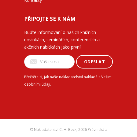
Kontakty
PŘIPOJTE SE K NÁM
Buďte informovaní o našich knižních
novinkách, seminářích, konferencích a
akčních nabídkách jako první!
ODESLAT
Přečtěte si, jak naše nakladatelství nakládá s Vašimi
osobními údaji
.
© Nakladatelství C. H. Beck,
2026 Právnická a