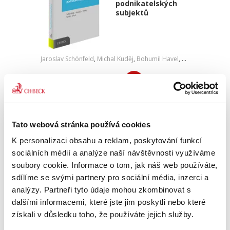
podnikatelských
subjektů
Jaroslav Schönfeld
,
Michal Kuděj
,
Bohumil Havel
,
Petr Sprinz
,
a kol
490,00 Kč
Preventivní restrukturalizace jako
předúpadkový způsob řešení finančních obtíží
je nový trend v kontinentálním zákonodárství
Tato webová stránka používá cookies
vyvolaný evropskou směrnicí o restrukturalizaci
a insolvenci z roku...
K personalizaci obsahu a reklam, poskytování funkcí
sociálních médií a analýze naší návštěvnosti využíváme
soubory cookie. Informace o tom, jak náš web používáte,
sdílíme se svými partnery pro sociální média, inzerci a
Bail-in a ochrana
vlastnického práva
analýzy. Partneři tyto údaje mohou zkombinovat s
dalšími informacemi, které jste jim poskytli nebo které
získali v důsledku toho, že používáte jejich služby.