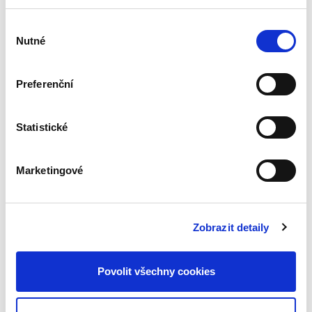
Výběr
Nutné
souhlasu
Radek Vojtek
490,00 Kč
Preferenční
Monografie pojednává o ochraně vlastnického
práva věřitelů, majitelů akcií či dluhopisů při
Statistické
řešení selhání – (před)úpadkové situace
finančních institucí (především bank) a je na
českém trhu první...
Marketingové
Insolvenční praxe.
Zobrazit detaily
Problémy a výzvy
pro léta dvacátá
Povolit všechny cookies