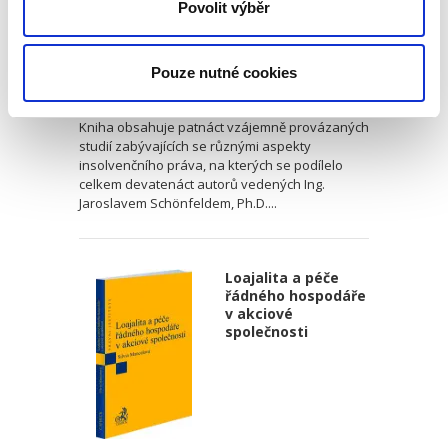
Povolit výběr
Jaroslav Schönfeld
,
Michal Kuděj
,
Bohumil Havel
,
Petr Sprinz
,
a kol
Pouze nutné cookies
390,00 Kč
Kniha obsahuje patnáct vzájemně provázaných
studií zabývajících se různými aspekty
insolvenčního práva, na kterých se podílelo
celkem devatenáct autorů vedených Ing.
Jaroslavem Schönfeldem, Ph.D....
Loajalita a péče
řádného hospodáře
v akciové
společnosti