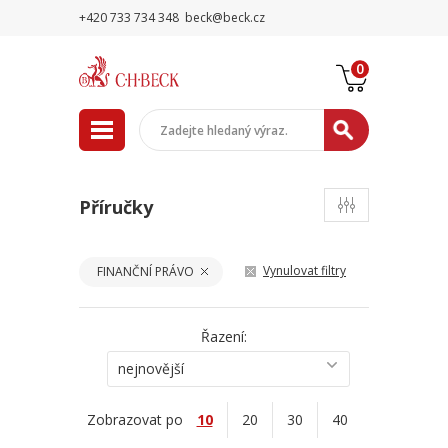
+420 733 734 348
beck@beck.cz
0
Příručky
Vynulovat filtry
FINANČNÍ PRÁVO
Řazení:
nejnovější
Zobrazovat po
10
20
30
40