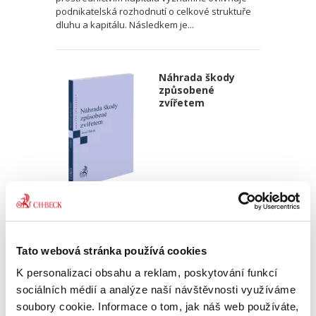
podnikatelská rozhodnutí o celkové struktuře
dluhu a kapitálu. Následkem je...
Náhrada škody
způsobené
zvířetem
Josef Bártů
390,00 Kč
Tato webová stránka používá cookies
Publikace pojednává o předpokladech vzniku
K personalizaci obsahu a reklam, poskytování funkcí
povinnosti nahradit újmu způsobenou zvířetem
podle § 2933 až 2935 ObčZ. Nejde ale pouze o
sociálních médií a analýze naší návštěvnosti využíváme
ryzí teorii, v knize čtenář nalezne srozumitelná
soubory cookie. Informace o tom, jak náš web používáte,