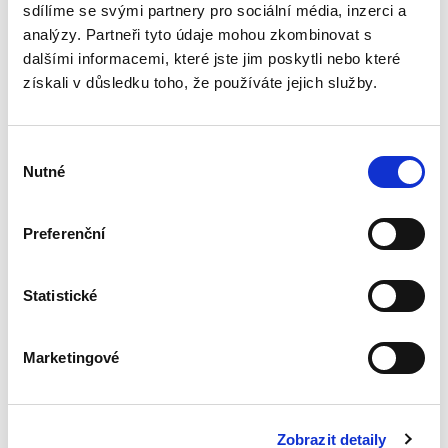
řešení...
sdílíme se svými partnery pro sociální média, inzerci a
analýzy. Partneři tyto údaje mohou zkombinovat s
dalšími informacemi, které jste jim poskytli nebo které
Nepominutelný
získali v důsledku toho, že používáte jejich služby.
dědic a jeho
vydědění
Výběr
Nutné
souhlasu
Preferenční
Iveta Vankátová
340,00 Kč
Statistické
Nová monografie se věnuje problematice
nepominutelného dědice, jeho vydědění a
Marketingové
opominutí, což jsou témata, která se po přijetí
nového občanského zákoníku v roce 2014 stala
mimořádně aktuální v...
Zobrazit detaily