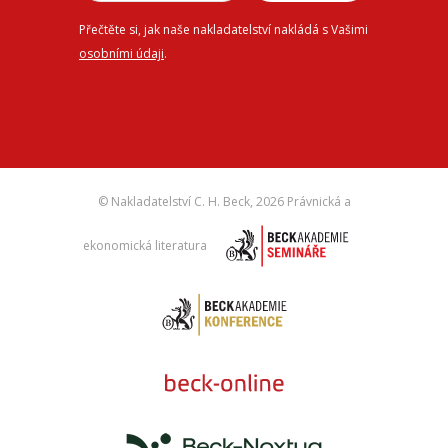
Přečtěte si, jak naše nakladatelství nakládá s Vašimi
osobními údaji
.
© Nakladatelství C. H. Beck,
2026 Právnická a
ekonomická literatura