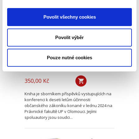
Deset let účinnosti
Povolit všechny cookies
občanského
zákoníku
Povolit výběr
Pouze nutné cookies
Renáta Šínová,
350,00 Kč
Kniha je sborníkem příspěvků vystupujících na
konferenci k deseti letům účinnosti
občanského zákoníku konané v lednu 2024 na
Právnické fakultě UP v Olomouci. Jejími
spoluautory jsou soudci...