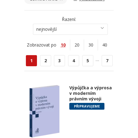
Řazení:
nejnovější
Zobrazovat po
10
20
30
40
...
1
2
3
4
5
7
Výpůjčka a výprosa
v moderním
právním vývoji
PŘIPRAVUJEME