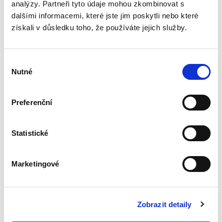
analýzy. Partneři tyto údaje mohou zkombinovat s
Nepominutelný
dalšími informacemi, které jste jim poskytli nebo které
dědic a jeho
získali v důsledku toho, že používáte jejich služby.
vydědění
Výběr
Nutné
souhlasu
Iveta Vankátová
Preferenční
340,00 Kč
Statistické
Nová monografie se věnuje problematice
nepominutelného dědice, jeho vydědění a
opominutí, což jsou témata, která se po přijetí
Marketingové
nového občanského zákoníku v roce 2014 stala
mimořádně aktuální v...
Zobrazit detaily
Veřejné zakázky v