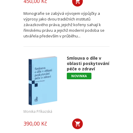
450,00 Kč
Monografie se zabývá vývojem výpůjčky a
výprosy jako dvou tradičních institutů
závazkového práva, jejichž kořeny sahají k
římskému právu a jejichž moderní podoba se
utvářela především v průběhu...
Smlouva o díle v
oblasti poskytování
péče o zdraví
NOVINKA
Monika Příkazská
390,00 Kč