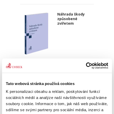
Náhrada škody
způsobené
zvířetem
Josef Bártů
390,00 Kč
Publikace pojednává o předpokladech vzniku
Tato webová stránka používá cookies
povinnosti nahradit újmu způsobenou zvířetem
podle § 2933 až 2935 ObčZ. Nejde ale pouze o
K personalizaci obsahu a reklam, poskytování funkcí
ryzí teorii, v knize čtenář nalezne srozumitelná
sociálních médií a analýze naší návštěvnosti využíváme
řešení...
soubory cookie. Informace o tom, jak náš web používáte,
sdílíme se svými partnery pro sociální média, inzerci a