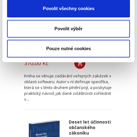
oblasti softwaru.
Vendor lock-in a
Povolit všechny cookies
další specifika
Povolit výběr
Pouze nutné cookies
Jan Svoboda
370,00 Kč
Kniha se věnuje zadávání veřejných zakázek v
oblasti softwaru. Autor v ní definuje specifika,
která se s tímto druhem plnění pojí, a poskytuje
praktický návod, jak dané zvláštnosti zohlednit
v...
Deset let účinnosti
občanského
zákoníku