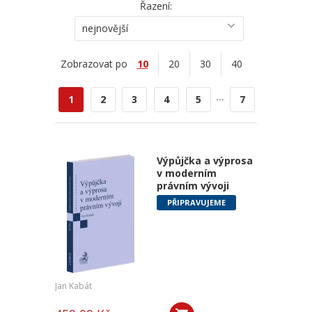
Řazení:
nejnovější
Zobrazovat po
10
20
30
40
...
1
2
3
4
5
7
Výpůjčka a výprosa
v moderním
právním vývoji
PŘIPRAVUJEME
Jan Kabát