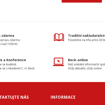
a zdarma
Tradiční nakladatelst
dopravu zdarma
Působíme na trhu přes 30 le
u nad 1500 Kč.
e a Konference
Beck-online
e se kvalitně.
Náš unikátní informační sys
e se s Akademií C. H. Beck.
Vždy aktuální, vždy online.
TAKTUJTE NÁS
INFORMACE