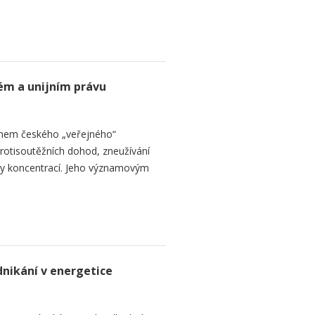
ém a unijním právu
jmem českého „veřejného“
protisoutěžních dohod, zneužívání
ly koncentrací. Jeho významovým
nikání v energetice