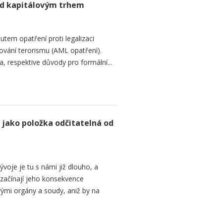
ad kapitálovým trhem
utem opatření proti legalizaci
cování terorismu (AML opatření).
, respektive důvody pro formální...
 jako položka odčitatelná od
oje je tu s námi již dlouho, a
 začínají jeho konsekvence
ými orgány a soudy, aniž by na