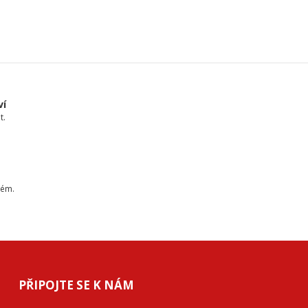
ví
t.
tém.
PŘIPOJTE SE K NÁM