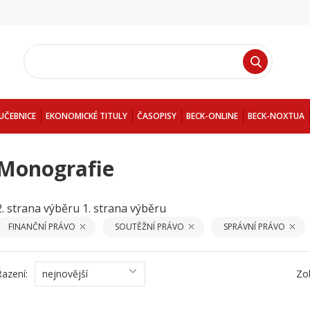
UČEBNICE
EKONOMICKÉ TITULY
ČASOPISY
BECK-ONLINE
BECK-NOXTUA
Monografie
2. strana výběru
1. strana výběru
FINANČNÍ PRÁVO
SOUTĚŽNÍ PRÁVO
SPRÁVNÍ PRÁVO
Řazení:
nejnovější
Zo