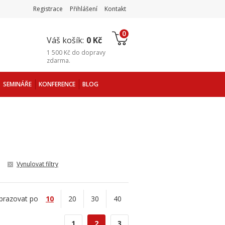
Registrace
Přihlášení
Kontakt
0
Váš košík:
0 Kč
1 500 Kč
do
dopravy
zdarma
.
SEMINÁŘE
KONFERENCE
BLOG
Vynulovat filtry
brazovat po
10
20
30
40
1
2
3