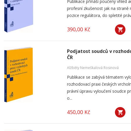
Publikace přináší poučený vhled a
profesní zkušenost jak na straně 
pozice regulátora, do spletité práv
390,00 Kč
Podjatost soudců v rozhodo
ČR
Alžběty Nemeškalová Rosinová
Publikace se zabývá tématem vyl
rozhodovací praxi českých vrchol
právní úpravu vyloučení soudce p
o...
450,00 Kč