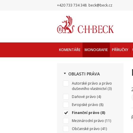
+420 733 734 348
beck@beck.cz
KOMENTÁŘE
MONOGRAFIE
PŘÍRUČKY
OBLASTI PRÁVA
Autorské právo a právo
duševního vlastnictví
(3)
Daňové právo
(4)
Evropské právo
(8)
Finanční právo
(8)
Mezinárodní právo
(11)
Občanské právo
(41)