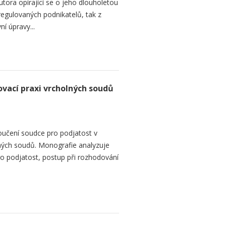
utora opírající se o jeho dlouholetou
regulovaných podnikatelů, tak z
ní úpravy...
vací praxi vrcholných soudů
oučení soudce pro podjatost v
ných soudů. Monografie analyzuje
ro podjatost, postup při rozhodování