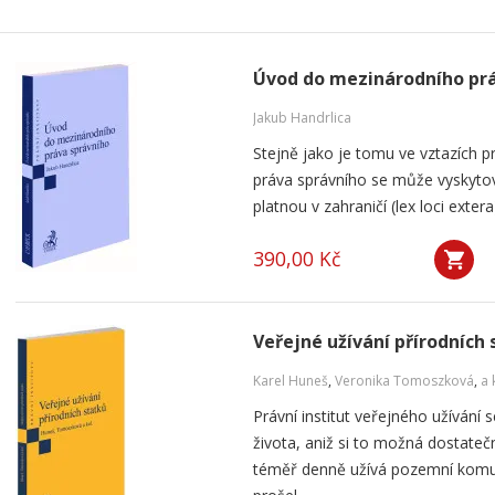
Úvod do mezinárodního prá
Jakub Handrlica
Stejně jako je tomu ve vztazích p
práva správního se může vyskytov
platnou v zahraničí (lex loci exte
390,00 Kč
Veřejné užívání přírodních
Karel Huneš
,
Veronika Tomoszková
,
a 
Právní institut veřejného užíván
života, aniž si to možná dostat
téměř denně užívá pozemní komun