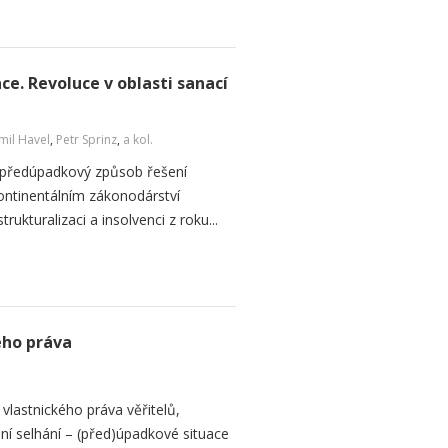
ce. Revoluce v oblasti sanací
il Havel
,
Petr Sprinz
,
a kol.
ko předúpadkový způsob řešení
kontinentálním zákonodárství
ukturalizaci a insolvenci z roku...
ého práva
lastnického práva věřitelů,
šení selhání – (před)úpadkové situace