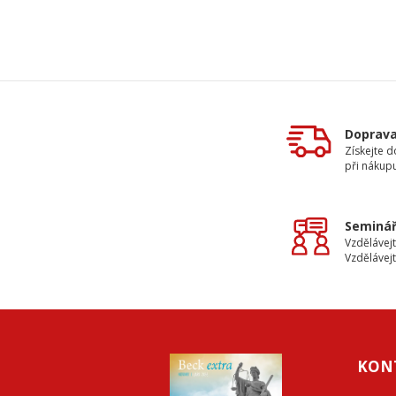
Doprav
Získejte 
při nákup
Seminář
Vzdělávejt
Vzdělávejt
KON