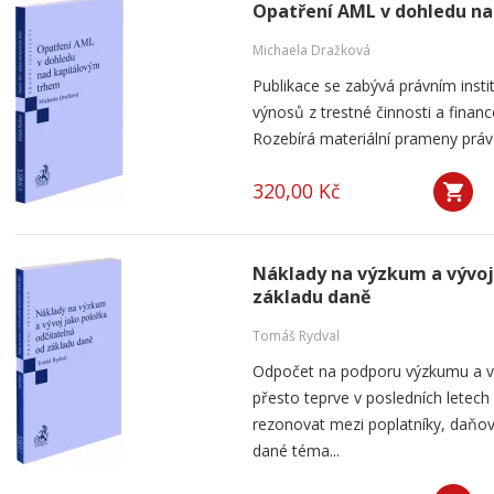
Opatření AML v dohledu n
Michaela Dražková
Publikace se zabývá právním instit
výnosů z trestné činnosti a finan
Rozebírá materiální prameny práva
320,00 Kč
Náklady na výzkum a vývoj
základu daně
Tomáš Rydval
Odpočet na podporu výzkumu a výv
přesto teprve v posledních letech
rezonovat mezi poplatníky, daňov
dané téma...