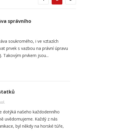
va správního
ráva soukromého, i ve vztazích
at prvek s vazbou na právní úpravu
ra). Takovým prvkem jsou...
 statků
kol.
í se dotýká našeho každodenního
ečně uvědomujeme. Každý z nás
ikace, byl někdy na horské túře,