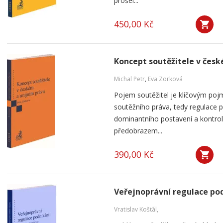
prošel...
450,00 Kč
Koncept soutěžitele v česk
Michal Petr
,
Eva Zorková
Pojem soutěžitel je klíčovým po
soutěžního práva, tedy regulace 
dominantního postavení a kontro
předobrazem...
390,00 Kč
Veřejnoprávní regulace pod
Vratislav Košťál,