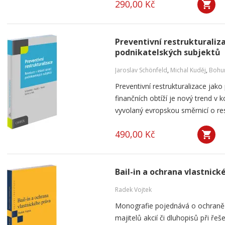
290,00 Kč
Preventivní restrukturaliza
podnikatelských subjektů
Jaroslav Schönfeld
,
Michal Kuděj
,
Bohum
Preventivní restrukturalizace ja
finančních obtíží je nový trend v 
vyvolaný evropskou směrnicí o restr
490,00 Kč
Bail-in a ochrana vlastnick
Radek Vojtek
Monografie pojednává o ochraně v
majitelů akcií či dluhopisů při ře