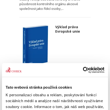
působnosti kontrolního orgánu akciové
společnost jako řídicí osoby,...
Výklad práva
Evropské unie
Alexander J. Bělohlávek
,
Jan Šamlot
890,00 Kč
Tato webová stránka používá cookies
Právo Evropské unie v dnešní době významně
K personalizaci obsahu a reklam, poskytování funkcí
ovlivňuje bezmála všechna odvětví českého
právního řádu. Základem pro správný výklad
sociálních médií a analýze naší návštěvnosti využíváme
práva EU a porozumění korelaci mezi českým
soubory cookie. Informace o tom, jak náš web používáte,