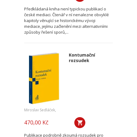
Předkládaná kniha není typickou publikací o
české mediaci. Čtenář v ní nenalezne obvyklé
kapitoly věnující se historickému vývoji
mediace, jejímu začlenění mezi alternativními
způsoby řešení sporů,...
Kontumační
rozsudek
Miroslav Sedláček,
470,00 Kč
Publikace podrobně zkoumá rozsudek pro