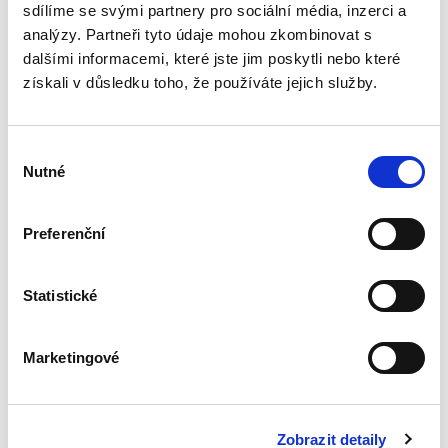
právním řádem a právem EU...
sdílíme se svými partnery pro sociální média, inzerci a
analýzy. Partneři tyto údaje mohou zkombinovat s
dalšími informacemi, které jste jim poskytli nebo které
Spory o skončení
získali v důsledku toho, že používáte jejich služby.
pracovního poměru
Výběr
Nutné
souhlasu
Preferenční
Jakub Tomšej
390,00 Kč
Statistické
Skončení pracovního poměru může snadno
vést k soudnímu sporu. Předkládaná publikace
Marketingové
nabízí praktický výklad všech aspektů, které s
takovým sporem souvisí. Popisuje postupy při
zdánlivém a neplatném...
Zobrazit detaily