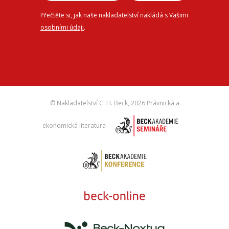
Přečtěte si, jak naše nakladatelství nakládá s Vašimi
osobními údaji
.
© Nakladatelství C. H. Beck,
2026 Právnická a
ekonomická literatura