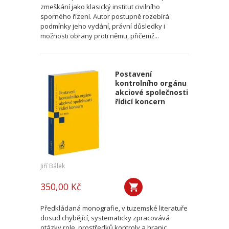
zmeškání jako klasický institut civilního
sporného řízení. Autor postupně rozebírá
podmínky jeho vydání, právní důsledky i
možnosti obrany proti němu, přičemž...
Postavení
kontrolního orgánu
akciové společnosti
řídicí koncern
Jiří Bálek
350,00 Kč
Předkládaná monografie, v tuzemské literatuře
dosud chybějící, systematicky zpracovává
otázky role, prostředků kontroly a hranic