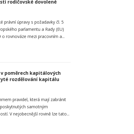
sti rodičovské dovolené
é právní úpravy s požadavky čl. 5
Evropského parlamentu a Rady (EU)
 o rovnováze mezi pracovním a...
 v poměrech kapitálových
ryté rozdělování kapitálu
rnem pravidel, která mají zabránit
d poskytnutých samotným
tí. V nejobecnější rovině lze tato...