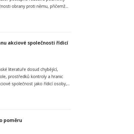
žnosti obrany proti němu, přičemž...
nu akciové společnosti řídicí
ké literatuře dosud chybějící,
le, prostředků kontroly a hranic
iové společnost jako řídicí osoby,...
ho poměru