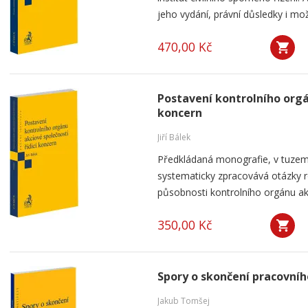
jeho vydání, právní důsledky i mo
470,00 Kč
Postavení kontrolního orgá
koncern
Jiří Bálek
Předkládaná monografie, v tuzems
systematicky zpracovává otázky ro
působnosti kontrolního orgánu akc
350,00 Kč
Spory o skončení pracovní
Jakub Tomšej