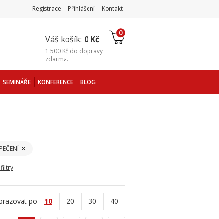
Registrace
Přihlášení
Kontakt
0
Váš košík:
0 Kč
1 500 Kč
do
dopravy
zdarma
.
SEMINÁŘE
KONFERENCE
BLOG
PEČENÍ
filtry
brazovat po
10
20
30
40