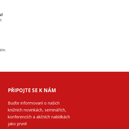
ví
t.
tém.
PŘIPOJTE SE K NÁM
Buďte informovaní o našich
knižních novinkách, seminářích,
konferencích a akčních nabídkách
jako první!