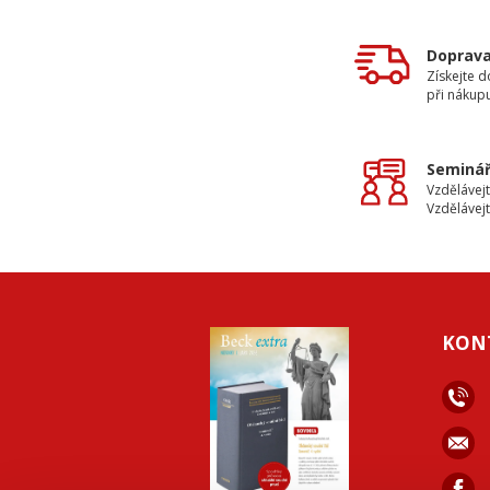
Doprav
Získejte 
při nákup
Seminář
Vzdělávejt
Vzdělávejt
KON