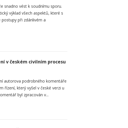
e snadno vést k soudnímu sporu.
tický výklad všech aspektů, které s
 postupy při zdánlivém a
ení v českém civilním procesu
ání autorova podrobného komentáře
 řízení, který vyšel v české verzi u
omentář byl zpracován v...