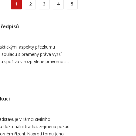
1
2
3
4
5
předpisů
raktickými aspekty přezkumu
ch souladu s prameny práva vyšší
mu spočívá v rozptýlené pravomoci...
ekuci
dstavuje v rámci civilního
 doktrinální tradicí, zejména pokud
rném řízení. Naproti tomu jeho...