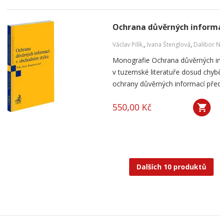
Ochrana důvěrných informa
Václav Pilík,
,
Ivana Štenglová
,
Dalibor 
Monografie Ochrana důvěrných in
v tuzemské literatuře dosud chybě
ochrany důvěrných informací přede
550,00 Kč
Dalších 10 produktů