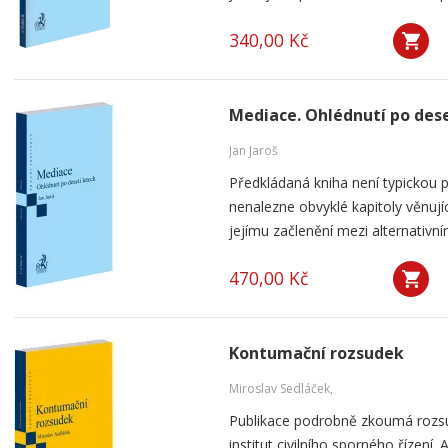
340,00 Kč
Mediace. Ohlédnutí po dese
Jan Jaroš
Předkládaná kniha není typickou p
nenalezne obvyklé kapitoly věnují
jejímu začlenění mezi alternativní
470,00 Kč
Kontumační rozsudek
Miroslav Sedláček,
Publikace podrobně zkoumá rozsu
institut civilního sporného řízení