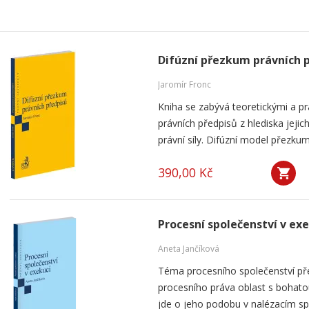
Difúzní přezkum právních 
Jaromír Fronc
Kniha se zabývá teoretickými a p
právních předpisů z hlediska jeji
právní síly. Difúzní model přezku
390,00 Kč
Procesní společenství v ex
Aneta Jančíková
Téma procesního společenství pře
procesního práva oblast s bohatou
jde o jeho podobu v nalézacím spo