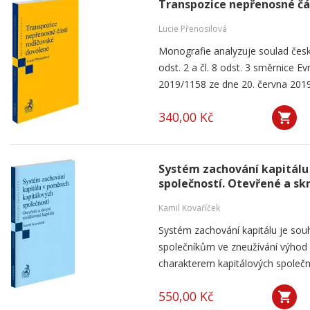
Transpozice nepřenosné čá
Lucie Přenosilová
Monografie analyzuje soulad česk
odst. 2 a čl. 8 odst. 3 směrnice 
2019/1158 ze dne 20. června 2019
340,00 Kč
Systém zachování kapitálu
společností. Otevřené a sk
Kamil Kovaříček
Systém zachování kapitálu je souh
společníkům ve zneužívání výho
charakterem kapitálových společnos
550,00 Kč