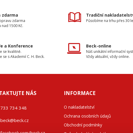
a zdarma
Tradiční nakladatelst
dopravu zdarma
Působíme na trhu přes 30 le
u nad 1500 Kč.
e a Konference
Beck-online
e se kvalitně.
Náš unikátní informační sys
e se s Akademií C. H. Beck.
Vždy aktuální, vždy online.
TAKTUJTE NÁS
INFORMACE
O nakladatelství
733 734 348
Ochrana osobních údajů
beck@beck.cz
Obchodní podmínky
facebook.com/beck.cz