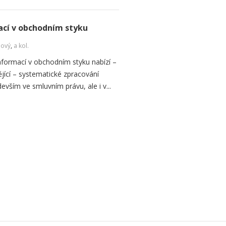
cí v obchodním styku
Nový
,
a kol.
formací v obchodním styku nabízí –
jící – systematické zpracování
vším ve smluvním právu, ale i v...