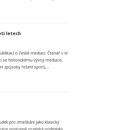
ti letech
ublikací o české mediaci. Čtenář v ní
cí se historickému vývoji mediace,
mi způsoby řešení sporů,...
dek pro zmeškání jako klasický
. Autor postupně rozebírá podmínky