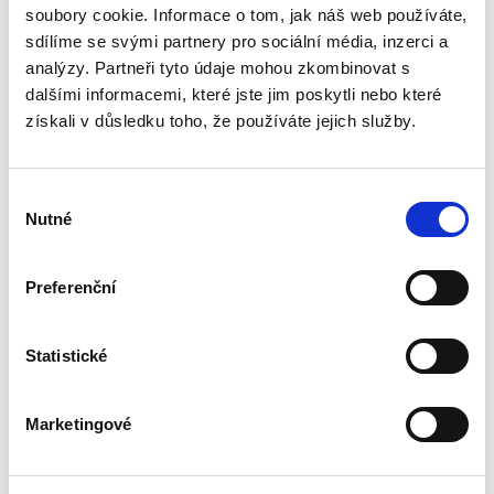
soubory cookie. Informace o tom, jak náš web používáte,
insolvenčního práva, na kterých se podílelo
celkem devatenáct autorů vedených Ing.
sdílíme se svými partnery pro sociální média, inzerci a
Jaroslavem Schönfeldem, Ph.D....
analýzy. Partneři tyto údaje mohou zkombinovat s
dalšími informacemi, které jste jim poskytli nebo které
získali v důsledku toho, že používáte jejich služby.
Obrana pracovního
práva, The Defence
of Labour Law
Výběr
Nutné
souhlasu
Preferenční
Jan Pichrt,
,
Kristina Koldinská
,
Jakub Morávek,
Statistické
690,00 Kč
Marketingové
Profesor Miroslav Bělina celý svůj profesní život
usiluje o rozvoj pracovního práva. Obor a jeho
specifika trvale hájí na poli akademickém i