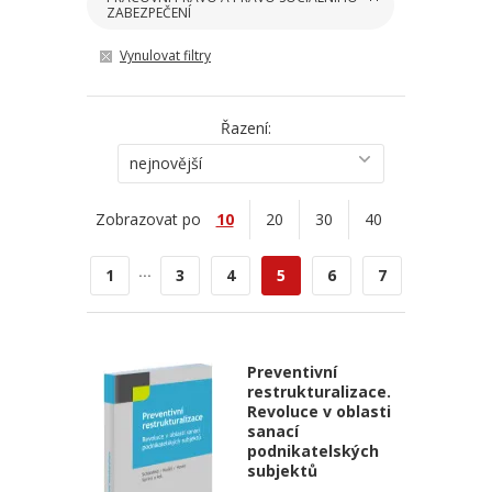
ZABEZPEČENÍ
Vynulovat filtry
Řazení:
nejnovější
Zobrazovat po
10
20
30
40
...
1
3
4
5
6
7
Preventivní
restrukturalizace.
Revoluce v oblasti
sanací
podnikatelských
subjektů