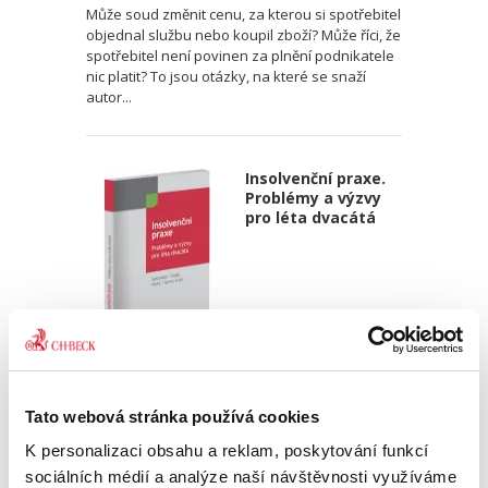
Může soud změnit cenu, za kterou si spotřebitel
objednal službu nebo koupil zboží? Může říci, že
spotřebitel není povinen za plnění podnikatele
nic platit? To jsou otázky, na které se snaží
autor...
Insolvenční praxe.
Problémy a výzvy
pro léta dvacátá
Jaroslav Schönfeld
,
Michal Kuděj
,
Bohumil Havel
,
Petr Sprinz
,
a kol
390,00 Kč
Tato webová stránka používá cookies
K personalizaci obsahu a reklam, poskytování funkcí
Kniha obsahuje patnáct vzájemně provázaných
sociálních médií a analýze naší návštěvnosti využíváme
studií zabývajících se různými aspekty