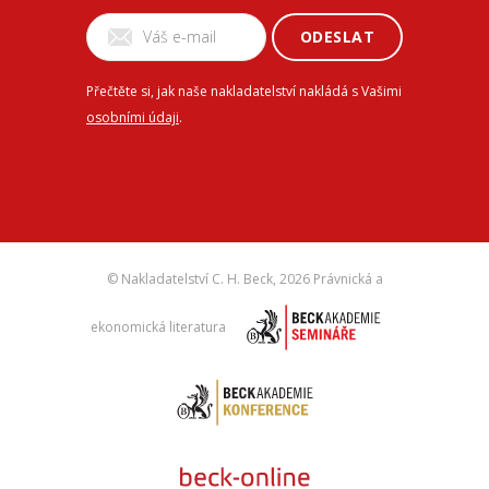
ODESLAT
Přečtěte si, jak naše nakladatelství nakládá s Vašimi
osobními údaji
.
© Nakladatelství C. H. Beck,
2026 Právnická a
ekonomická literatura