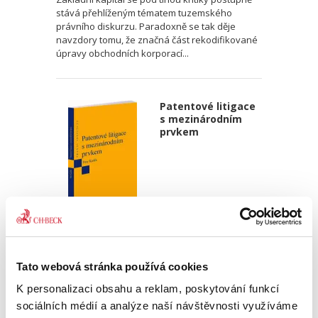
stává přehlíženým tématem tuzemského
právního diskurzu. Paradoxně se tak děje
navzdory tomu, že značná část rekodifikované
úpravy obchodních korporací...
Patentové litigace
s mezinárodním
prvkem
Petr Košík
390,00 Kč
Tato webová stránka používá cookies
K personalizaci obsahu a reklam, poskytování funkcí
Vývoj techniky s sebou nese rovněž problémy
sociálních médií a analýze naší návštěvnosti využíváme
spojené s ochranou tohoto vývoje. Má-li ten,