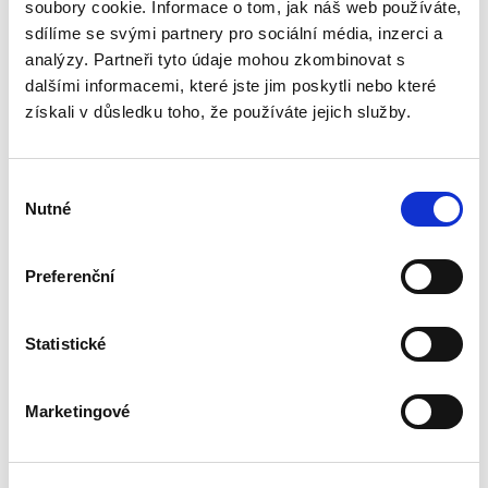
kdo daný předmět vyvíjí, s vývojem nějaké
soubory cookie. Informace o tom, jak náš web používáte,
náklady, nebylo by férové, pokud by na
sdílíme se svými partnery pro sociální média, inzerci a
výsledku mohli participovat...
analýzy. Partneři tyto údaje mohou zkombinovat s
dalšími informacemi, které jste jim poskytli nebo které
získali v důsledku toho, že používáte jejich služby.
Koncept
soutěžitele v
českém a unijním
právu
Výběr
Nutné
souhlasu
Preferenční
Michal Petr
,
Eva Zorková
Statistické
390,00 Kč
Pojem soutěžitel je klíčovým pojmem českého
Marketingové
„veřejného“ soutěžního práva, tedy regulace
protisoutěžních dohod, zneužívání
dominantního postavení a kontroly koncentrací.