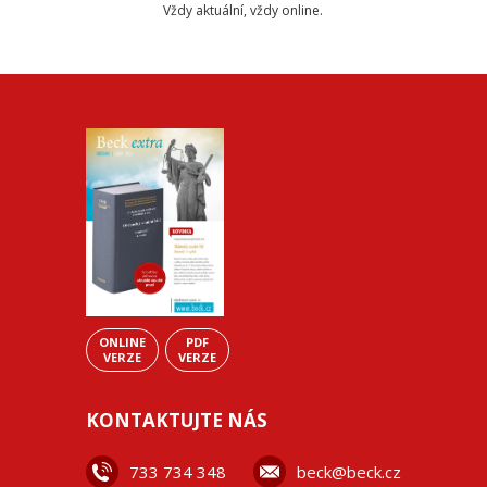
Vždy aktuální, vždy online.
ONLINE
PDF
VERZE
VERZE
KONTAKTUJTE NÁS
733 734 348
beck@beck.cz