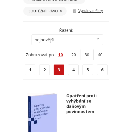
Vynulovat filtry
SOUTĚŽNÍ PRÁVO
Řazení:
nejnovější
Zobrazovat po
10
20
30
40
1
2
3
4
5
6
Opatření proti
vyhýbání se
daňovým
povinnostem