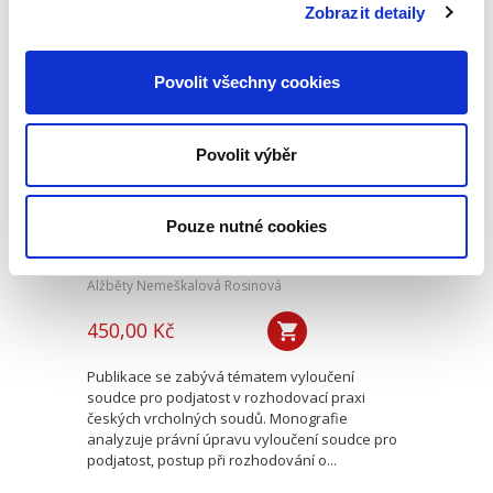
Jeho významovým předobrazem...
Zobrazit detaily
Povolit všechny cookies
Podjatost soudců v
rozhodovací praxi
vrcholných soudů
ČR
Povolit výběr
Pouze nutné cookies
Alžběty Nemeškalová Rosinová
450,00 Kč
Publikace se zabývá tématem vyloučení
soudce pro podjatost v rozhodovací praxi
českých vrcholných soudů. Monografie
analyzuje právní úpravu vyloučení soudce pro
podjatost, postup při rozhodování o...