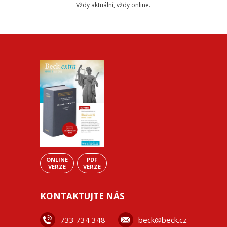
Vždy aktuální, vždy online.
ONLINE
PDF
VERZE
VERZE
KONTAKTUJTE NÁS
733 734 348
beck@beck.cz