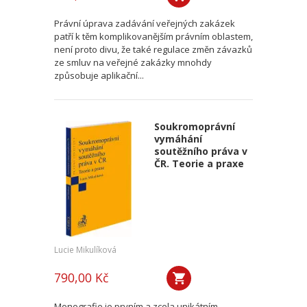
Právní úprava zadávání veřejných zakázek
patří k těm komplikovanějším právním oblastem,
není proto divu, že také regulace změn závazků
ze smluv na veřejné zakázky mnohdy
způsobuje aplikační...
Soukromoprávní
vymáhání
soutěžního práva v
ČR. Teorie a praxe
Lucie Mikulíková
790,00 Kč
Monografie je prvním a zcela unikátním