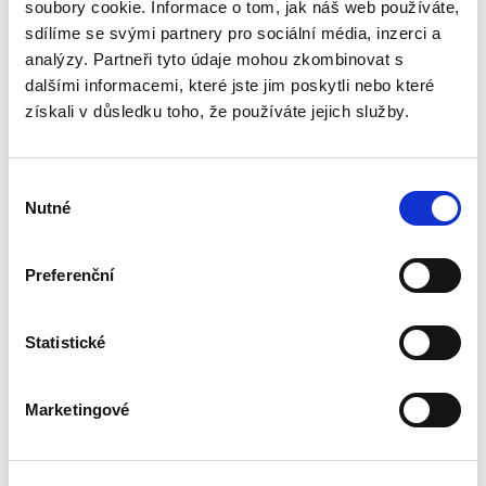
zabývá koncepcí procesněprávního vztahu, s
soubory cookie. Informace o tom, jak náš web používáte,
níž přišel O. Bülow před více jak 150 lety.
sdílíme se svými partnery pro sociální média, inzerci a
Procesněprávní vztah je...
analýzy. Partneři tyto údaje mohou zkombinovat s
dalšími informacemi, které jste jim poskytli nebo které
získali v důsledku toho, že používáte jejich služby.
Insolvenční praxe.
Problémy a výzvy
pro léta dvacátá
Výběr
Nutné
souhlasu
Preferenční
Jaroslav Schönfeld
,
Michal Kuděj
,
Bohumil Havel
,
Petr Sprinz
,
a kol
Statistické
390,00 Kč
Kniha obsahuje patnáct vzájemně provázaných
Marketingové
studií zabývajících se různými aspekty
insolvenčního práva, na kterých se podílelo
celkem devatenáct autorů vedených Ing.