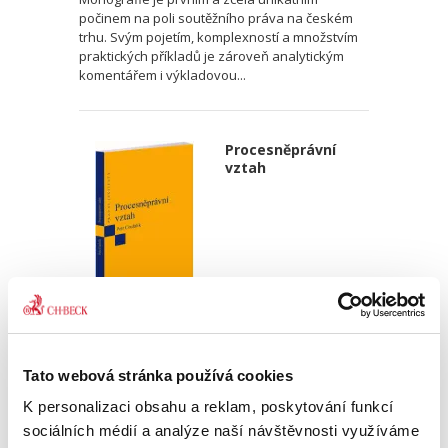
počinem na poli soutěžního práva na českém
trhu. Svým pojetím, komplexností a množstvím
praktických příkladů je zároveň analytickým
komentářem i výkladovou...
Procesněprávní
vztah
Petr Coufalík
390,00 Kč
Tato webová stránka používá cookies
K personalizaci obsahu a reklam, poskytování funkcí
Předkládaná publikace je po velmi dlouhé době
sociálních médií a analýze naší návštěvnosti využíváme
ucelenou monografií, která se dopodrobna