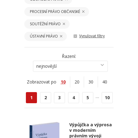
PROCESNÍ PRÁVO OBČANSKÉ
SOUTĚŽNÍ PRÁVO
Vynulovat filtry
ÚSTAVNÍ PRÁVO
Řazení:
nejnovější
Zobrazovat po
10
20
30
40
...
1
2
3
4
5
10
Výpůjčka a výprosa
v moderním
právním vývoji