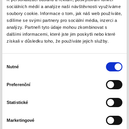
340,00 Kč
sociálních médií a analýze naší návštěvnosti využíváme
Monografie pojímá uceleným způsobem
soubory cookie. Informace o tom, jak náš web používáte,
problematiku veřejné podpory, které je, přes
sdílíme se svými partnery pro sociální média, inzerci a
její zásadní význam pro právní i ekonomickou
analýzy. Partneři tyto údaje mohou zkombinovat s
praxi, věnována v české odborné literatuře jen
dalšími informacemi, které jste jim poskytli nebo které
zcela okrajová...
získali v důsledku toho, že používáte jejich služby.
Procesní
Výběr
společenství v
exekuci
Nutné
souhlasu
Preferenční
Statistické
Aneta Jančíková
340,00 Kč
Marketingové