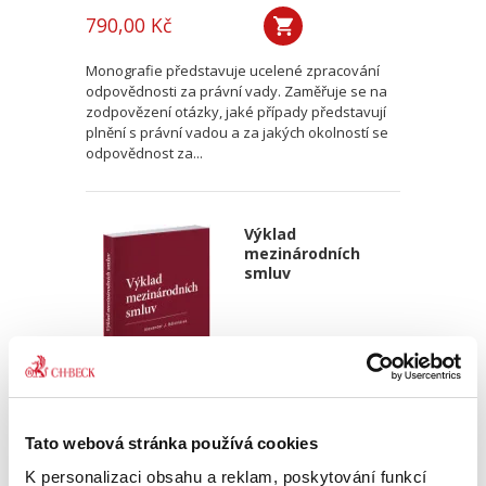
790,00 Kč
Monografie představuje ucelené zpracování
odpovědnosti za právní vady. Zaměřuje se na
zodpovězení otázky, jaké případy představují
plnění s právní vadou a za jakých okolností se
odpovědnost za...
Výklad
mezinárodních
smluv
Alexander J. Bělohlávek
Tato webová stránka používá cookies
690,00 Kč
K personalizaci obsahu a reklam, poskytování funkcí