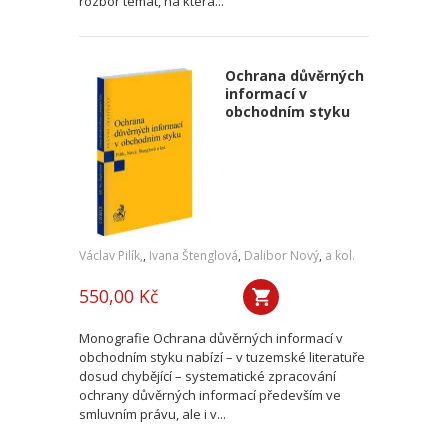
rozbor témat, na která...
Ochrana důvěrných
informací v
obchodním styku
Václav Pilík,
,
Ivana Štenglová
,
Dalibor Nový
,
a kol.
550,00 Kč
Monografie Ochrana důvěrných informací v
obchodním styku nabízí – v tuzemské literatuře
dosud chybějící – systematické zpracování
ochrany důvěrných informací především ve
smluvním právu, ale i v...