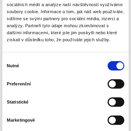
sociálních médií a analýze naší návštěvnosti využíváme
Nová monografie se věnuje v české literatuře
soubory cookie. Informace o tom, jak náš web používáte,
dosud opomíjenému výkladu mezinárodních
sdílíme se svými partnery pro sociální média, inzerci a
smluv. Kompaktní a přece čtivý výklad zevrubně
rozebírá všechny možné aspekty výkladu
analýzy. Partneři tyto údaje mohou zkombinovat s
mezinárodních smluv;...
dalšími informacemi, které jste jim poskytli nebo které
získali v důsledku toho, že používáte jejich služby.
Identifikace
skutečného
Výběr
majitele
Nutné
souhlasu
právnických osob a
právních
uspořádání orgány
Preferenční
činnými v trestním
řízení
Statistické
David Svoboda
390,00 Kč
Marketingové
Kniha se věnuje tématu identifikace