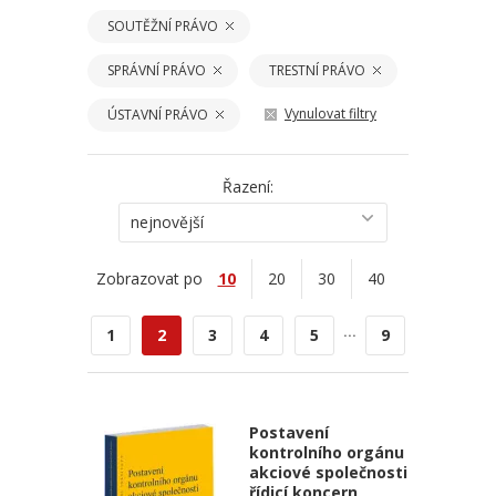
SOUTĚŽNÍ PRÁVO
SPRÁVNÍ PRÁVO
TRESTNÍ PRÁVO
Vynulovat filtry
ÚSTAVNÍ PRÁVO
Řazení:
nejnovější
Zobrazovat po
10
20
30
40
...
1
2
3
4
5
9
Postavení
kontrolního orgánu
akciové společnosti
řídicí koncern