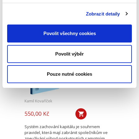
skutečného majitele právnických osob a dalších
právních uspořádání – zejména svěřenských
Zobrazit detaily
fondů z pohledu orgánů činných v trestním
řízení. Přestože je...
Povolit všechny cookies
Systém zachování
kapitálu v
Povolit výběr
poměrech
kapitálových
společností.
Otevřené a skryté
Pouze nutné cookies
rozdělování
kapitálu
Kamil Kovaříček
550,00 Kč
Systém zachování kapitálu je souhrnem
pravidel, která mají zabránit společníkům ve
zneužívání výhod poskytnutých samotným