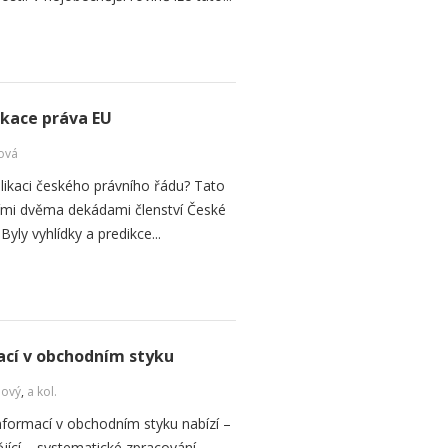
ikace práva EU
ová
plikaci českého právního řádu? Tato
vními dvěma dekádami členství České
Byly vyhlídky a predikce...
cí v obchodním styku
Nový
,
a kol.
formací v obchodním styku nabízí –
jící – systematické zpracování