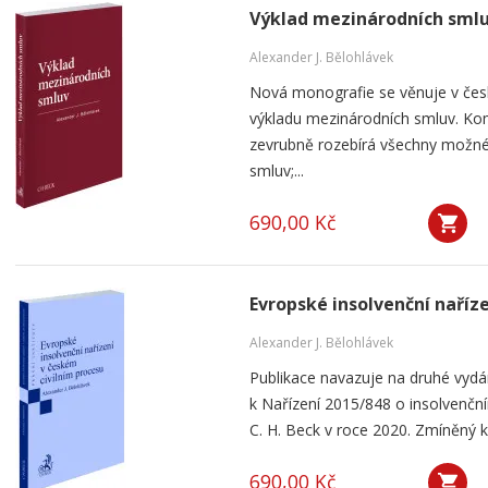
Výklad mezinárodních sml
Alexander J. Bělohlávek
Nová monografie se věnuje v čes
výkladu mezinárodních smluv. Kom
zevrubně rozebírá všechny možné
smluv;...
690,00 Kč
Evropské insolvenční naříz
Alexander J. Bělohlávek
Publikace navazuje na druhé vyd
k Nařízení 2015/848 o insolvenčním
C. H. Beck v roce 2020. Zmíněný k
690,00 Kč