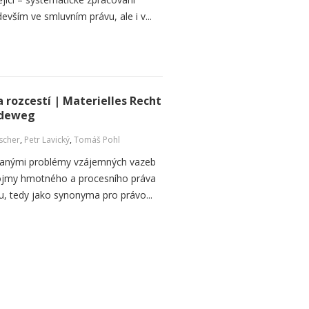
vším ve smluvním právu, ale i v...
 rozcestí | Materielles Recht
ideweg
ischer
,
Petr Lavický
,
Tomáš Pohl
ranými problémy vzájemných vazeb
ojmy hmotného a procesního práva
u, tedy jako synonyma pro právo...