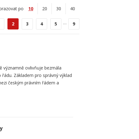
brazovat po
10
20
30
40
...
2
3
4
5
9
bě významně ovlivňuje bezmála
 řádu. Základem pro správný výklad
mezi českým právním řádem a
y