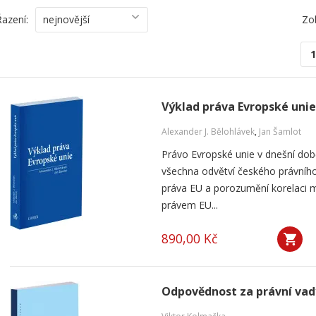
Řazení:
nejnovější
Zo
1
Výklad práva Evropské unie
Alexander J. Bělohlávek
,
Jan Šamlot
Právo Evropské unie v dnešní do
všechna odvětví českého právního
práva EU a porozumění korelaci 
právem EU...
890,00 Kč
Odpovědnost za právní vad