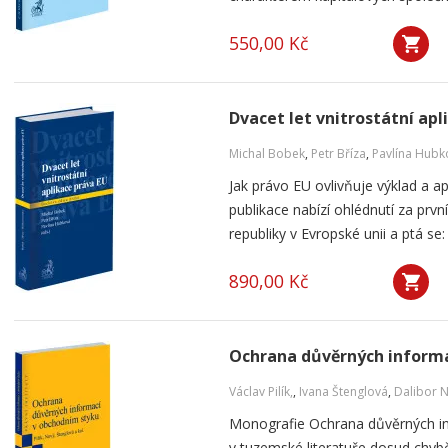
550,00 Kč
Dvacet let vnitrostátní apl
Michal Bobek
,
Petr Bříza
,
Pavlína Hubk
Jak právo EU ovlivňuje výklad a a
publikace nabízí ohlédnutí za pr
republiky v Evropské unii a ptá se: 
890,00 Kč
Ochrana důvěrných informa
Václav Pilík,
,
Ivana Štenglová
,
Dalibor 
Monografie Ochrana důvěrných in
v tuzemské literatuře dosud chybě