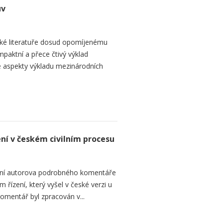
uv
ké literatuře dosud opomíjenému
paktní a přece čtivý výklad
 aspekty výkladu mezinárodních
ení v českém civilním procesu
ání autorova podrobného komentáře
 řízení, který vyšel v české verzi u
omentář byl zpracován v...