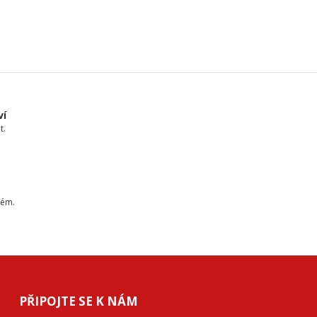
ví
t.
tém.
PŘIPOJTE SE K NÁM