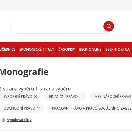
UČEBNICE
EKONOMICKÉ TITULY
ČASOPISY
BECK-ONLINE
BECK-NOXTUA
Monografie
2. strana výběru
1. strana výběru
EVROPSKÉ PRÁVO
FINANČNÍ PRÁVO
MEZINÁRODNÍ PRÁVO
OBCHODNÍ PRÁVO
PRACOVNÍ PRÁVO A PRÁVO SOCIÁLNÍHO ZABEZ
Vynulovat filtry