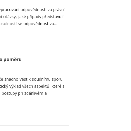
zpracování odpovědnosti za právní
 otázky, jaké případy představují
 okolností se odpovědnost za...
ho poměru
e snadno vést k soudnímu sporu.
tický výklad všech aspektů, které s
 postupy při zdánlivém a