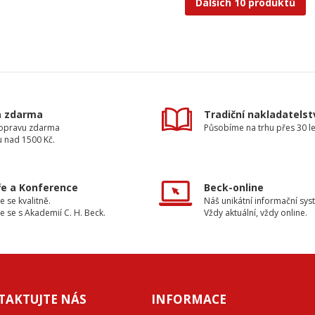
Dalších 10 produktů
a zdarma
Tradiční nakladatelst
dopravu zdarma
Působíme na trhu přes 30 le
u nad 1500 Kč.
e a Konference
Beck-online
e se kvalitně.
Náš unikátní informační sys
e se s Akademií C. H. Beck.
Vždy aktuální, vždy online.
TAKTUJTE NÁS
INFORMACE