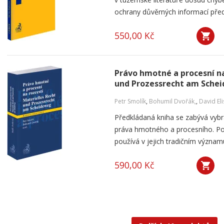
ochrany důvěrných informací přede
550,00 Kč
Právo hmotné a procesní na
und Prozessrecht am Sche
Petr Smolík
,
Bohumil Dvořák,
,
David El
Předkládaná kniha se zabývá vyb
práva hmotného a procesního. P
používá v jejich tradičním význam
590,00 Kč