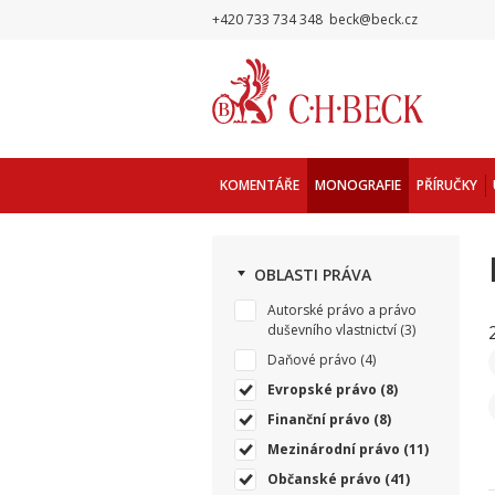
+420 733 734 348
beck@beck.cz
KOMENTÁŘE
MONOGRAFIE
PŘÍRUČKY
OBLASTI PRÁVA
Autorské právo a právo
duševního vlastnictví
(3)
Daňové právo
(4)
Evropské právo
(8)
Finanční právo
(8)
Mezinárodní právo
(11)
Občanské právo
(41)