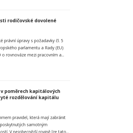
sti rodičovské dovolené
é právní úpravy s požadavky čl. 5
Evropského parlamentu a Rady (EU)
 o rovnováze mezi pracovním a...
 v poměrech kapitálových
ryté rozdělování kapitálu
rnem pravidel, která mají zabránit
d poskytnutých samotným
tí. V nejobecnější rovině lze tato...