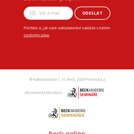
ODESLAT
Přečtěte si, jak naše nakladatelství nakládá s Vašimi
osobními údaji
.
© Nakladatelství C. H. Beck,
2026 Právnická a
ekonomická literatura