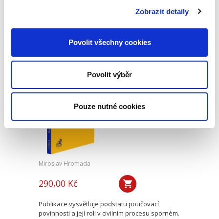
Publikace se věnuje omezením vlastnického
práva k nemovitým věcem plynoucím z
Zobrazit detaily
existence ochranných a bezpečnostních
pásem. Monografie rozebírá způsoby vzniku
těchto omezení (na základě zákona,...
Povolit všechny cookies
Povolit výběr
Poučovací
povinnost v civilním
procesu
Pouze nutné cookies
Miroslav Hromada
290,00 Kč
Publikace vysvětluje podstatu poučovací
povinnosti a její roli v civilním procesu sporném.