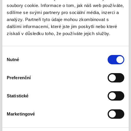
soubory cookie. Informace o tom, jak náš web používáte,
Kniha podrobně rozebírá otázku přípustnosti
sdílíme se svými partnery pro sociální média, inzerci a
souběžného výkonu cizího občanství vedle
analýzy. Partneři tyto údaje mohou zkombinovat s
českého podle současné české právní úpravy
dalšími informacemi, které jste jim poskytli nebo které
a také podle předchozích právních úprav, které
získali v důsledku toho, že používáte jejich služby.
platily na území...
Výběr
Ochranná a
Nutné
bezpečnostní
souhlasu
pásma
Preferenční
Statistické
Jakub Handrlica
Marketingové
490,00 Kč