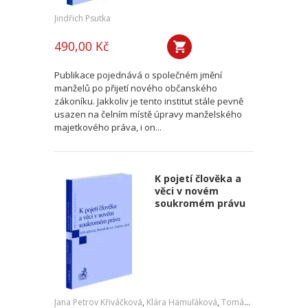
Jindřich Psutka
490,00 Kč
Publikace pojednává o společném jmění
manželů po přijetí nového občanského
zákoníku. Jakkoliv je tento institut stále pevně
usazen na čelním místě úpravy manželského
majetkového práva, i on...
K pojetí člověka a
věci v novém
soukromém právu
Jana Petrov Křiváčková
,
Klára Hamuľáková
,
Tomáš Tintěra
,
a kol.