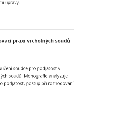
ní úpravy...
vací praxi vrcholných soudů
oučení soudce pro podjatost v
ných soudů. Monografie analyzuje
ro podjatost, postup při rozhodování