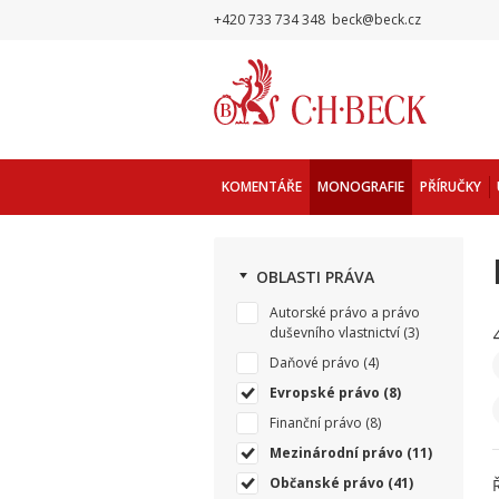
+420 733 734 348
beck@beck.cz
KOMENTÁŘE
MONOGRAFIE
PŘÍRUČKY
OBLASTI PRÁVA
Autorské právo a právo
duševního vlastnictví
(3)
Daňové právo
(4)
Evropské právo
(8)
Finanční právo
(8)
Mezinárodní právo
(11)
Občanské právo
(41)