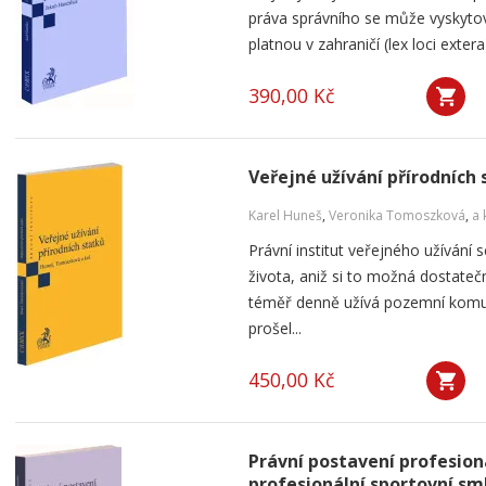
práva správního se může vyskytov
platnou v zahraničí (lex loci exte
390,00 Kč
Veřejné užívání přírodních
Karel Huneš
,
Veronika Tomoszková
,
a 
Právní institut veřejného užíván
života, aniž si to možná dostat
téměř denně užívá pozemní komun
prošel...
450,00 Kč
Právní postavení profesion
profesionální sportovní sm