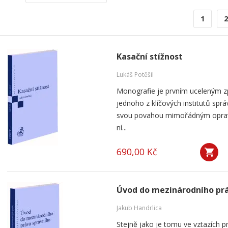
1
2
Kasační stížnost
Lukáš Potěšil
Monografie je prvním uceleným zp
jednoho z klíčových institutů sprá
svou povahou mimořádným oprav
ní...
690,00 Kč
Úvod do mezinárodního prá
Jakub Handrlica
Stejně jako je tomu ve vztazích p