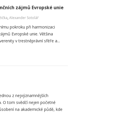
ančních zájmů Evropské unie
žička
,
Alexander Sotolář
dnímu pokroku při harmonizaci
zájmů Evropské unie. Většina
erenity v trestněprávní sféře a...
jednou z nejvýznamnějších
a. O tom svědčí nejen početné
 i působení na akademické půdě, kde