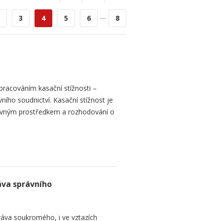
...
3
4
5
6
8
racováním kasační stížnosti –
vního soudnictví. Kasační stížnost je
ným prostředkem a rozhodování o
va správního
ráva soukromého, i ve vztazích