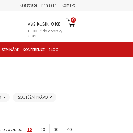
Registrace
Přihlášení
Kontakt
0
Váš košík:
0 Kč
1 500 Kč
do
dopravy
zdarma
.
SEMINÁŘE
KONFERENCE
BLOG
O
SOUTĚŽNÍ PRÁVO
brazovat po
10
20
30
40