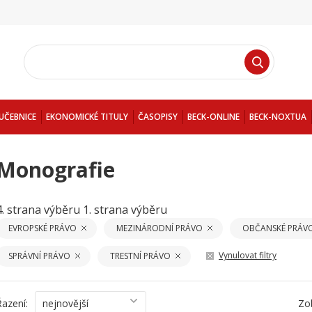
UČEBNICE
EKONOMICKÉ TITULY
ČASOPISY
BECK-ONLINE
BECK-NOXTUA
Monografie
4. strana výběru
1. strana výběru
EVROPSKÉ PRÁVO
MEZINÁRODNÍ PRÁVO
OBČANSKÉ PRÁV
Vynulovat filtry
SPRÁVNÍ PRÁVO
TRESTNÍ PRÁVO
Řazení:
nejnovější
Zo