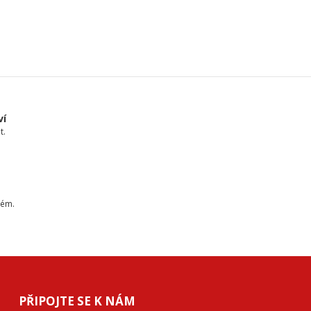
ví
t.
tém.
PŘIPOJTE SE K NÁM