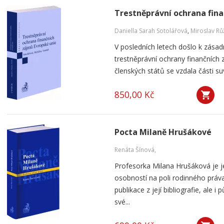
Trestněprávní ochrana fin
Daniella Sarah Sotolářová
,
Miroslav Rů
V posledních letech došlo k zása
trestněprávní ochrany finančních 
členských států se vzdala části suv
850,00 Kč
Pocta Milaně Hrušákové
Renáta Šínová,
Profesorka Milana Hrušáková je 
osobností na poli rodinného práv
publikace z její bibliografie, ale
své...