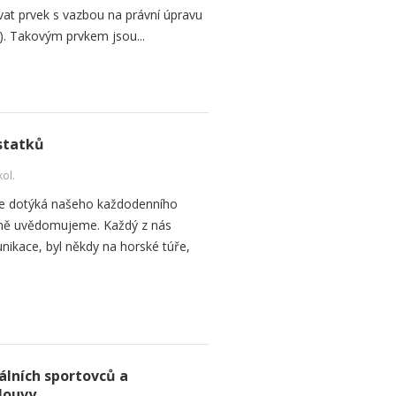
at prvek s vazbou na právní úpravu
ra). Takovým prvkem jsou...
 statků
kol.
í se dotýká našeho každodenního
ečně uvědomujeme. Každý z nás
ikace, byl někdy na horské túře,
álních sportovců a
louvy