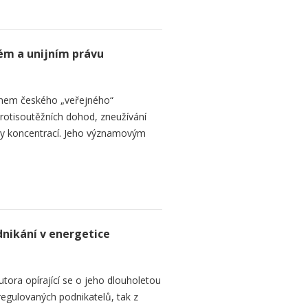
ém a unijním právu
jmem českého „veřejného“
protisoutěžních dohod, zneužívání
ly koncentrací. Jeho významovým
nikání v energetice
utora opírající se o jeho dlouholetou
regulovaných podnikatelů, tak z