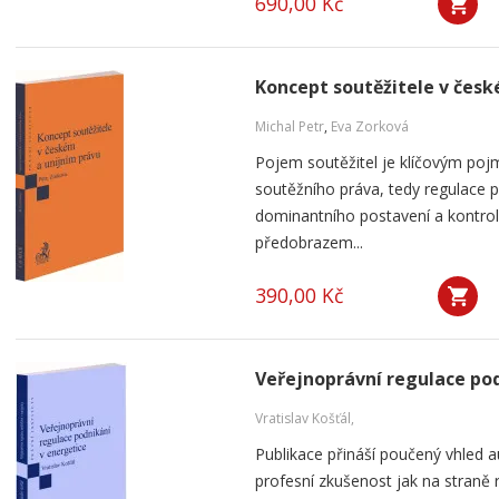
690,00 Kč
Koncept soutěžitele v česk
Michal Petr
,
Eva Zorková
Pojem soutěžitel je klíčovým po
soutěžního práva, tedy regulace 
dominantního postavení a kontro
předobrazem...
390,00 Kč
Veřejnoprávní regulace pod
Vratislav Košťál,
Publikace přináší poučený vhled a
profesní zkušenost jak na straně 