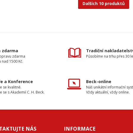
Dalších 10 produktů
a zdarma
Tradiční nakladatelst
dopravu zdarma
Působíme na trhu přes 30 le
u nad 1500 Kč.
e a Konference
Beck-online
e se kvalitně.
Náš unikátní informační sys
e se s Akademií C. H. Beck.
Vždy aktuální, vždy online.
TAKTUJTE NÁS
INFORMACE