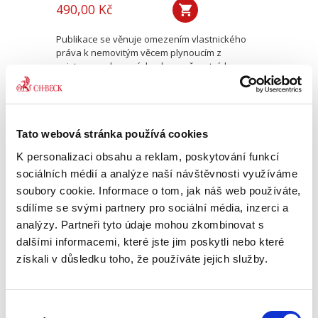
490,00 Kč
Publikace se věnuje omezením vlastnického
práva k nemovitým věcem plynoucím z
existence ochranných a bezpečnostních
pásem. Monografie rozebírá způsoby vzniku
těchto omezení (na základě zákona,...
Tato webová stránka používá cookies
Poučovací
K personalizaci obsahu a reklam, poskytování funkcí
povinnost v civilním
procesu
sociálních médií a analýze naší návštěvnosti využíváme
soubory cookie. Informace o tom, jak náš web používáte,
sdílíme se svými partnery pro sociální média, inzerci a
analýzy. Partneři tyto údaje mohou zkombinovat s
dalšími informacemi, které jste jim poskytli nebo které
získali v důsledku toho, že používáte jejich služby.
Miroslav Hromada
290,00 Kč
Výběr