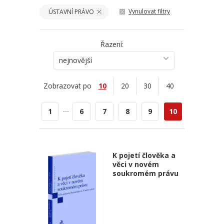
Vynulovat filtry
ÚSTAVNÍ PRÁVO
Řazení:
nejnovější
Zobrazovat po
10
20
30
40
...
1
6
7
8
9
10
K pojetí člověka a
věci v novém
soukromém právu