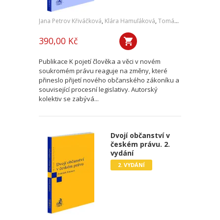
Jana Petrov Křiváčková
,
Klára Hamuľáková
,
Tomáš Tintěra
,
a kol.
390,00 Kč
Publikace K pojetí člověka a věci v novém
soukromém právu reaguje na změny, které
přineslo přijetí nového občanského zákoníku a
související procesní legislativy. Autorský
kolektiv se zabývá...
Dvojí občanství v
českém právu. 2.
vydání
2. VYDÁNÍ