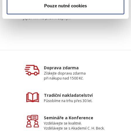
odpovědnosti advokáta, a to jeho
Pouze nutné cookies
odpovědností za škodu. Přestože se advokáti
stali nedílnou součástí právního systému ČR a
jejich vliv na právní zájmy...
Doprava zdarma
Získejte dopravu zdarma
při nákupu nad 1500 Kč.
Tradiční nakladatelství
Působíme na trhu přes 30 let.
Semináře a Konference
Vzdělávejte se kvalitně.
Vzdělávejte se s Akademií C. H. Beck.