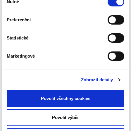
Nutné
souhlasu
Publikace vysvětluje podstatu poučovací
povinnosti a její roli v civilním procesu sporném.
Po teoretickém vymezení poučovací povinnosti
Preferenční
představuje její historické souvislosti a
následně rozebírá...
Statistické
Odpovědnost
advokáta za škodu
Marketingové
Zobrazit detaily
Povolit všechny cookies
Luboš Tichý
,
a kol.
390,00 Kč
Povolit výběr
Publikace se zabývá nejdůležitější částí