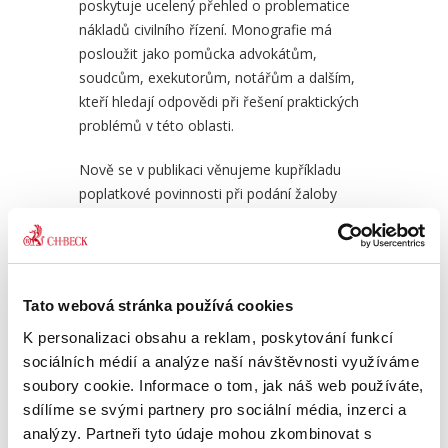
poskytuje ucelený přehled o problematice
nákladů civilního řízení. Monografie má
posloužit jako pomůcka advokátům,
soudcům, exekutorům, notářům a dalším,
Řízení v prvním stupni.
Opra
kteří hledají odpovědi při řešení praktických
Civilní...
proc
problémů v této oblasti.
1 090,00 Kč
990
Nově se v publikaci věnujeme kupříkladu
poplatkové povinnosti při podání žaloby
vícero žalobci, zpoplatnění tzv. hromadných
žalob nebo Ústavním soudem
deklarovanému zákazu změny k horšímu při
odvolání účastníka do výroku o náhradě
Tato webová stránka používá cookies
nákladů řízení. Zabýváme se i problematikou
nákladů při zastavení exekuce pro tzv.
K personalizaci obsahu a reklam, poskytování funkcí
„milostivé léto“
.
sociálních médií a analýze naší návštěvnosti využíváme
soubory cookie. Informace o tom, jak náš web používáte,
Velké aktualizaci se dostalo pasáži věnované
sdílíme se svými partnery pro sociální média, inzerci a
problematice osvobození od placení
analýzy. Partneři tyto údaje mohou zkombinovat s