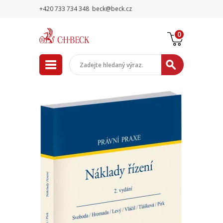
+420 733 734 348
beck@beck.cz
0