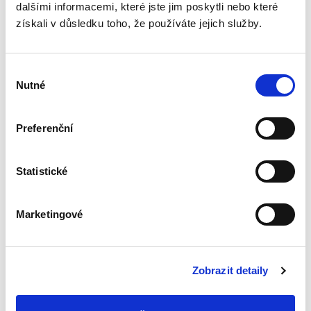
soudních poplatků a pojednání o zjišťování
dalšími informacemi, které jste jim poskytli nebo které
výše poplatku pro případ, že předmětem
získali v důsledku toho, že používáte jejich služby.
sporu není peněžitá částka. Zohlednili jsme
změny, k nimž došlo v advokátním tarifu, a
zabývali jsme se novelami notářského tarifu,
Výběr
Nutné
zejména vyhlášce č. 341/2020 Sb., která má
souhlasu
reagovat na růst inflace, spotřebitelských
cen a nákladů na chod kanceláří, jakož i
Preferenční
poslední novele tarifu č. 460/2022 Sb.
Podrobněji jsme rozpracovali pasáž
zaměřenou na náklady plátce mzdy v
Statistické
průběhu exekuce a hotové výdaje
exekutora. Autorský kolektiv tvoří zkušení
Marketingové
soudci odvolacích soudů a Nejvyššího
soudu, náklady pozůstalostního řízení
zpracovala notářka. Monografie reflektuje
právní stav účinný od 1.10. 2024.
Zobrazit detaily