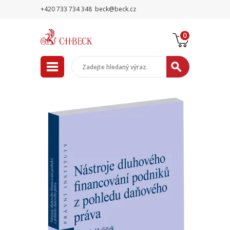
+420 733 734 348
beck@beck.cz
0