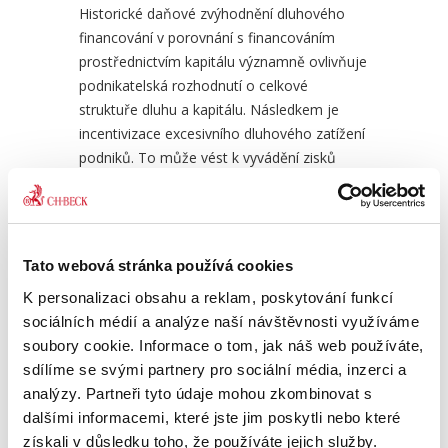
Historické daňové zvýhodnění dluhového
financování v porovnání s financováním
prostřednictvím kapitálu významně ovlivňuje
podnikatelská rozhodnutí o celkové
struktuře dluhu a kapitálu. Následkem je
Zákon o dani z přidané
Prův
incentivizace excesivního dluhového zatížení
hodnoty. Komentář
vzor
podniků. To může vést k vyvádění zisků
podniků ze zemí, kde se odehrává skutečná
1 990,00 Kč
590
podnikatelská aktivita do zemí s nižším
zdaněním. Snaha tento proces korigovat
zaváděním nových a přísnějších podmínek
Tato webová stránka používá cookies
pro odpočet nákladů na dluhové financování
K personalizaci obsahu a reklam, poskytování funkcí
jeho incentivizaci snižuje, koncepčně však
sociálních médií a analýze naší návštěvnosti využíváme
neřeší otázku historické asymetrie
soubory cookie. Informace o tom, jak náš web používáte,
dluhového a kapitálového financování. Může
sdílíme se svými partnery pro sociální média, inzerci a
být řešením opačný přístup, tedy
analýzy. Partneři tyto údaje mohou zkombinovat s
incentivizace kapitálu formou odpočtu
dalšími informacemi, které jste jim poskytli nebo které
fiktivních nákladů na kapitál? Takový
získali v důsledku toho, že používáte jejich služby.
odpočet v současnosti není možný, v