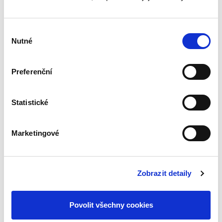
účetnictví podniku se žádné náklady
související s přijetím kapitálu nenacházejí.
Výběr
Kapitál zdarma však neexistuje.
Nutné
souhlasu
Tato monografie je určena zejména
odborníkům v oblasti daní a daňového
Preferenční
práva. Poskytuje komplexní náhled na
otázku daňových dopadů dluhového
Statistické
financování podniků jak v současné praxi,
tak z hlediska vývoje úpravy odpočtu
nákladů financování a iniciativ, současných i
Marketingové
těch připravovaných, jak tento odpočet
regulovat z hlediska výběru daní i dalších rizik
souvisejících s podkapitalizací podniků.
Zobrazit detaily
Detaily
Povolit všechny cookies