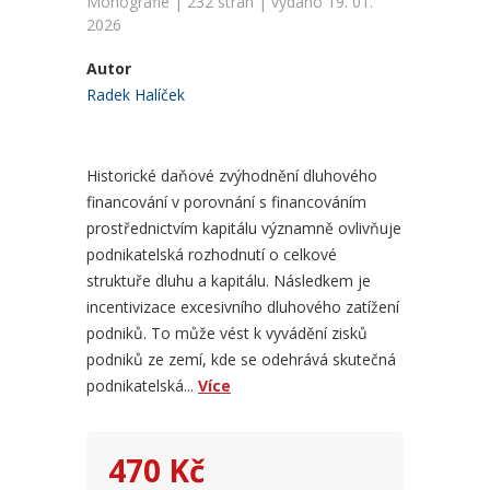
Monografie | 232 stran | vydáno 19. 01.
2026
Autor
Radek Halíček
Historické daňové zvýhodnění dluhového
financování v porovnání s financováním
prostřednictvím kapitálu významně ovlivňuje
podnikatelská rozhodnutí o celkové
struktuře dluhu a kapitálu. Následkem je
incentivizace excesivního dluhového zatížení
podniků. To může vést k vyvádění zisků
podniků ze zemí, kde se odehrává skutečná
podnikatelská...
Více
470 Kč