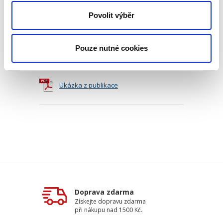
Objednací číslo:
EPI199
ISBN:
978-80-7699-040-1
Povolit výběr
Datum vydání:
19. 01. 2026
Typ publikace:
Monografie
Počet stran:
232
Pouze nutné cookies
Ke stažení
Ukázka z publikace
Doprava zdarma
Získejte dopravu zdarma
při nákupu nad 1500 Kč.