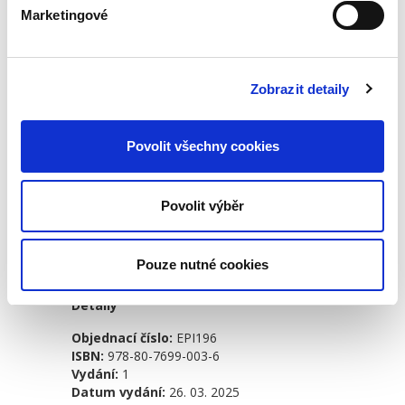
nezastupovaly, avšak v řádně uspořádané
Marketingové
právnické osobě by získané informace
předaly těm, kdo danými kompetencemi
nadáni jsou. Právnická osoba se tak v
Zobrazit detaily
případě použití normy pracující s právně
konstruovaným věděním nemůže dovolávat
neznalosti členů svých orgánů, kvaziorgánů
Povolit všechny cookies
a zástupců o rozhodné okolnosti, pokud je
tato neznalost důsledkem porušení její
Povolit výběr
povinnosti k řádnému nakládání s
informacemi.
Pouze nutné cookies
Detaily
Objednací číslo:
EPI196
ISBN:
978-80-7699-003-6
Vydání:
1
Datum vydání:
26. 03. 2025