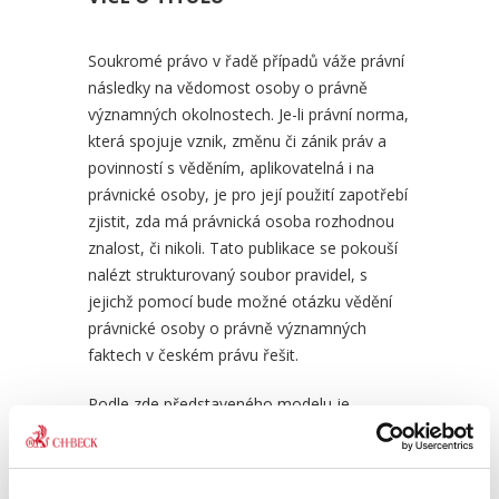
Soukromé právo v řadě případů váže právní
následky na vědomost osoby o právně
významných okolnostech. Je-li právní norma,
která spojuje vznik, změnu či zánik práv a
povinností s věděním, aplikovatelná i na
Právo hmotné a procesní na
Ochr
právnické osoby, je pro její použití zapotřebí
rozcestí |...
v...
zjistit, zda má právnická osoba rozhodnou
znalost, či nikoli. Tato publikace se pokouší
590,00 Kč
550
nalézt strukturovaný soubor pravidel, s
jejichž pomocí bude možné otázku vědění
právnické osoby o právně významných
faktech v českém právu řešit.
Podle zde představeného modelu je
právnické osobě primárně přičitatelné vědění
subjektů, které za ni v otázkách, pro něž je
toto vědění významné, rozhodovaly jako