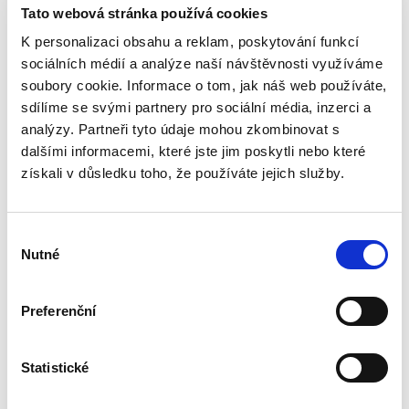
členové jejích orgánů nebo právně jednaly
Tato webová stránka používá cookies
coby její zástupci. Právnické osobě jsou
K personalizaci obsahu a reklam, poskytování funkcí
ovšem v souladu s koncepcí navrhovanou v
sociálních médií a analýze naší návštěvnosti využíváme
tomto textu přičitatelné rovněž znalosti tzv.
soubory cookie. Informace o tom, jak náš web používáte,
kvaziorgánů, tedy těch, kdo v předmětné
sdílíme se svými partnery pro sociální média, inzerci a
záležitosti vykonávali v rámci právnické
analýzy. Partneři tyto údaje mohou zkombinovat s
osoby rozhodovací pravomoc, aniž byli členy
dalšími informacemi, které jste jim poskytli nebo které
jejích orgánů nebo jejími zástupci. V
získali v důsledku toho, že používáte jejich služby.
případech, kdy je aplikována právní norma,
jež váže následky na normativní (právně
konstruované) vědění, a spokojuje se tedy s
Výběr
tím, že subjekt o určité skutečnosti měl
Nutné
souhlasu
vědět, pak na právnickou osobu dopadá
povinnost k řádnému nastavení vnitřních
Preferenční
informačních procesů.
Je-li tomu tak, lze právnické osobě přičítat
Statistické
též vědění dalších subjektů, které sice za
právnickou osobu nerozhodovaly ani ji