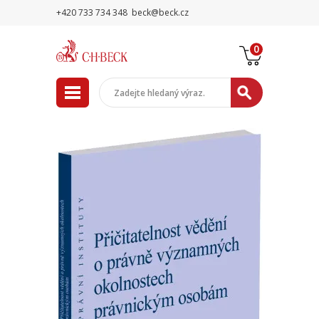
+420 733 734 348
beck@beck.cz
0