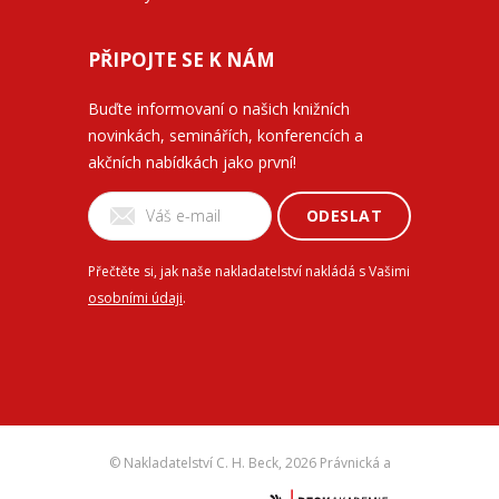
PŘIPOJTE SE K NÁM
Buďte informovaní o našich knižních
novinkách, seminářích, konferencích a
akčních nabídkách jako první!
ODESLAT
Přečtěte si, jak naše nakladatelství nakládá s Vašimi
osobními údaji
.
© Nakladatelství C. H. Beck,
2026 Právnická a