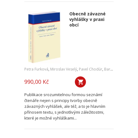
Obecně závazné
vyhlášky v praxi
obcí
Petra Furková
,
Miroslav Veselý
,
Pavel Chodúr
,
Barbora Štěpánová
990,00 Kč
Publikace srozumitelnou formou seznámí
čtenáře nejen s principy tvorby obecně
závazných vyhlášek, ale též, a to je hlavním
přínosem textu, s jednotlivými záležitostmi,
které je možné vyhláškami...