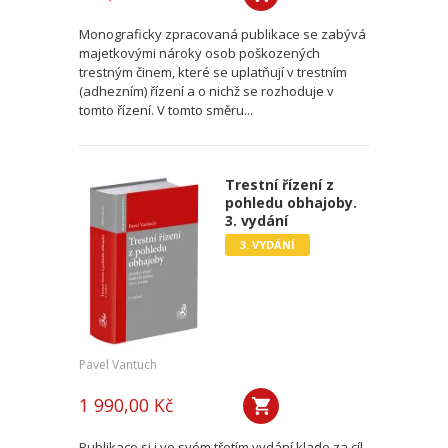
Monograficky zpracovaná publikace se zabývá
majetkovými nároky osob poškozených
trestným činem, které se uplatňují v trestním
(adhezním) řízení a o nichž se rozhoduje v
tomto řízení. V tomto směru...
Trestní řízení z
pohledu obhajoby.
3. vydání
3. VYDÁNÍ
Pavel Vantuch
1 990,00 Kč
Publikace si i ve svém třetím vydání klade za cíl