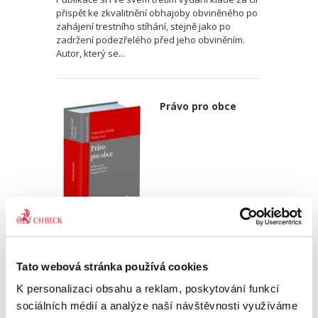
přispět ke zkvalitnění obhajoby obviněného po
zahájení trestního stíhání, stejně jako po
zadržení podezřelého před jeho obviněním.
Autor, který se...
Právo pro obce
Jaroslav Svejkovský
,
Stanislav Polčák
,
Luboš Průša
,
a kol.
1 390,00 Kč
Tato webová stránka používá cookies
K personalizaci obsahu a reklam, poskytování funkcí
V České republice existuje více než šest tisíc
sociálních médií a analýze naší návštěvnosti využíváme
obcí. Autorský kolektiv pod vedením JUDr.