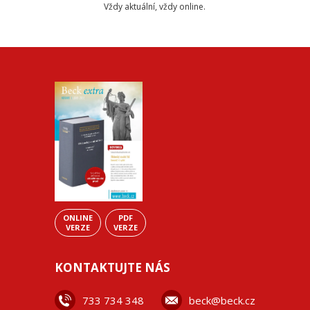
Vždy aktuální, vždy online.
ONLINE
PDF
VERZE
VERZE
KONTAKTUJTE NÁS
733 734 348
beck@beck.cz