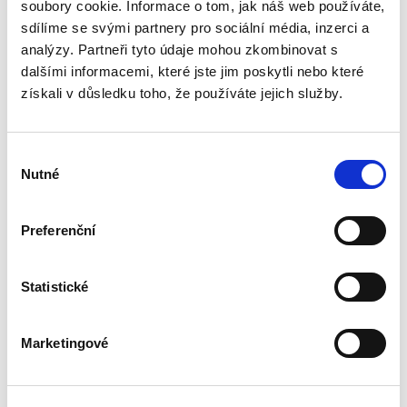
Jaroslava Svejkovského sestavil kompletní
soubory cookie. Informace o tom, jak náš web používáte,
přehled nejdůležitějších právních předpisů a
sdílíme se svými partnery pro sociální média, inzerci a
praktický výklad...
analýzy. Partneři tyto údaje mohou zkombinovat s
dalšími informacemi, které jste jim poskytli nebo které
získali v důsledku toho, že používáte jejich služby.
Banking & Finance.
Všeobecná praxe
Výběr
Nutné
souhlasu
Preferenční
Martin Vojtko
,
Miloš Felgr
,
Daniel Hurych
,
Tomáš Jíně
,
Petr Vybíral
Statistické
690,00 Kč
Kniha přibližuje právnické obci v České
Marketingové
republice všeobecnou praxi v oblasti Banking &
Finance. Je koncipována jako praktická příručka
určená primárně pro právníky – advokátní