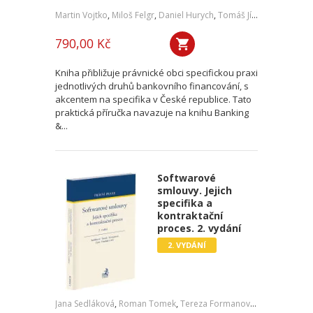
Martin Vojtko
,
Miloš Felgr
,
Daniel Hurych
,
Tomáš Jíně
,
Petr Vybíral
790,00 Kč
Kniha přibližuje právnické obci specifickou praxi
jednotlivých druhů bankovního financování, s
akcentem na specifika v České republice. Tato
praktická příručka navazuje na knihu Banking
&...
Softwarové
smlouvy. Jejich
specifika a
kontraktační
proces. 2. vydání
2. VYDÁNÍ
Jana Sedláková
,
Roman Tomek
,
Tereza Formanová
,
Pavel Čech
,
J