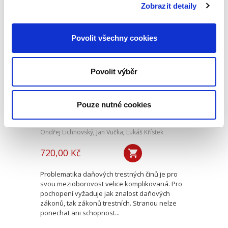
kanceláře, právní...
Zobrazit detaily
Povolit všechny cookies
Trestní právo
daňové. 2. vydání
2. VYDÁNÍ
Povolit výběr
Pouze nutné cookies
Ondřej Lichnovský
,
Jan Vučka
,
Lukáš Křístek
720,00 Kč
Problematika daňových trestných činů je pro
svou mezioborovost velice komplikovaná. Pro
pochopení vyžaduje jak znalost daňových
zákonů, tak zákonů trestních. Stranou nelze
ponechat ani schopnost...